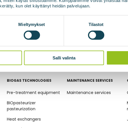
, miten käytät sivustoamme. Kumppanimme voivat yhdistää näitä t
n kerätty, kun olet käyttänyt heidän palvelujaan.
Mieltymykset
Tilastot
Salli valinta
BIOGAS TECHNOLOGIES
MAINTENANCE SERVICES
Pre-treatment equipment
Maintenance services
BIOpasteurizer
pasteurization
Heat exchangers