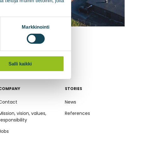
ietoja muihin tietoihin, joita
Markkinointi
Salli kaikki
COMPANY
STORIES
Contact
News
Mission, vision, values,
References
responsibility
Jobs