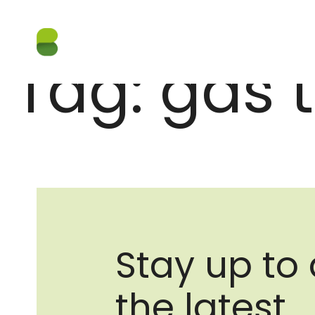
Tag:
gas t
Stay up to 
the latest