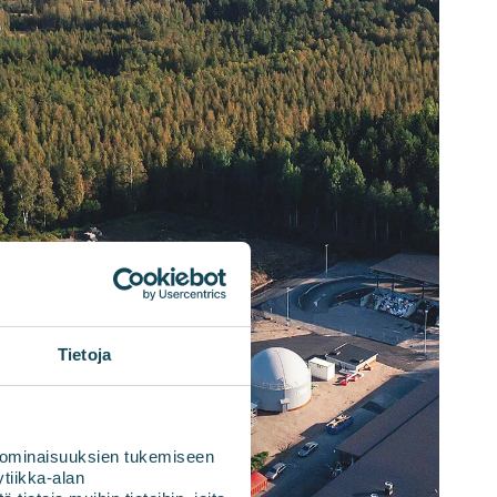
Tietoja
 ominaisuuksien tukemiseen
tiikka-alan