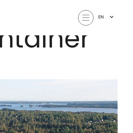
EN
ntainer
FI
LV
LT
EE
SV
NO