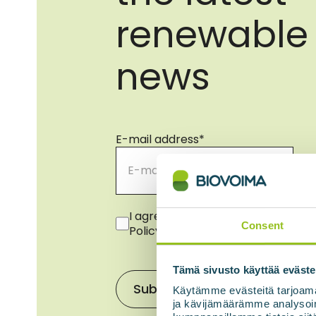
renewable
news
E-mail address
*
Consent
*
I agree to the use of my data in 
Consent
Policy.
*
Tämä sivusto käyttää eväste
Subscribe to the newsletter
Käytämme evästeitä tarjoama
ja kävijämäärämme analysoim