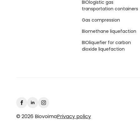
BIOlogistic gas
transportation containers
Gas compression
Biomethane liquefaction
BIOliquefier for carbon
dioxide liquefaction
© 2026 Biovoima
Privacy policy