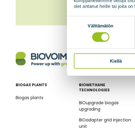
kumppaneillemme tietoja siitä
olet antanut heille tai joita o
Suostumuksen
valinta
Välttämätön
Kiellä
BIOGAS PLANTS
BIOMETHANE
TECHNOLOGIES
Biogas plants
BIOupgrade biogas
upgrading
BIOadapter grid injection
unit