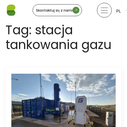
Skontaktuj się z nami
PL
LV
LT
Tag:
stacja
EE
SV
tankowania gazu
NO