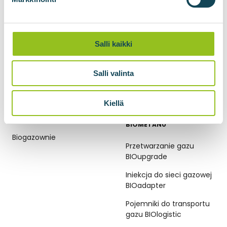
Zapisz się do newslettera
Salli kaikki
Salli valinta
Kiellä
BIOGAZOWNIE
TECHNOLOGIE
BIOMETANU
Biogazownie
Przetwarzanie gazu
BIOupgrade
Iniekcja do sieci gazowej
BIOadapter
Pojemniki do transportu
gazu BIOlogistic