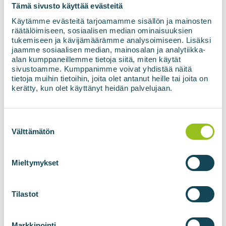
Tämä sivusto käyttää evästeitä
Bądź na bieżąco z
Käytämme evästeitä tarjoamamme sisällön ja mainosten
najnowszymi
räätälöimiseen, sosiaalisen median ominaisuuksien
tukemiseen ja kävijämäärämme analysoimiseen. Lisäksi
jaamme sosiaalisen median, mainosalan ja analytiikka-
wiadomościami na
alan kumppaneillemme tietoja siitä, miten käytät
sivustoamme. Kumppanimme voivat yhdistää näitä
temat energii
tietoja muihin tietoihin, joita olet antanut heille tai joita on
kerätty, kun olet käyttänyt heidän palvelujaan.
odnawialnej
Suostumuksen
Adres e-mail
*
valinta
Välttämätön
Mieltymykset
Zgoda
*
Wyrażam zgodę na wykorzystanie moich
danych zgodnie z Polityką prywatności.
*
Tilastot
Markkinointi