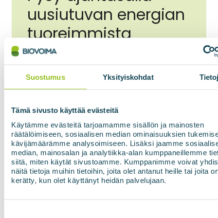
uusiutuvan energian
tuoreimmista
uutisista
Suostumus
Yksityiskohdat
Tieto
Sähköpostiosoite
*
Tämä sivusto käyttää evästeitä
Käytämme evästeitä tarjoamamme sisällön ja mainosten
räätälöimiseen, sosiaalisen median ominaisuuksien tukemise
Suostumus
*
Hyväksyn tietosuojaselosteen mukaisen
kävijämäärämme analysoimiseen. Lisäksi jaamme sosiaalis
tietojeni käytön.
*
median, mainosalan ja analytiikka-alan kumppaneillemme tie
siitä, miten käytät sivustoamme. Kumppanimme voivat yhdis
näitä tietoja muihin tietoihin, joita olet antanut heille tai joita o
kerätty, kun olet käyttänyt heidän palvelujaan.
Tilaa uutiskirje
Suostumuksen