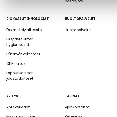
nesteytys
BIOKAASUTEKNOLOGIAT
HUOLTOPALVELUT
Esikäsittelylaitteisto
Huoltopalvelut
BIOpasteurizer
hygienisointi
Lämmönvaihtimet
CHP-laitos
Lopputuotteen
jalostuslaitteet
YRITYS
TARINAT
Yhteystiedot
Ajankohtaista
Missio, visio, arvot,
Referenssit