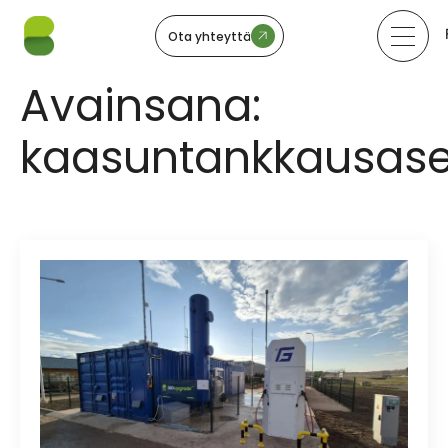
Ota yhteyttä
Avainsana:
kaasuntankkausas