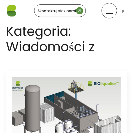
Skontaktuj się z nami
PL
LV
LT
Kategoria:
EE
SV
Wiadomości z
NO