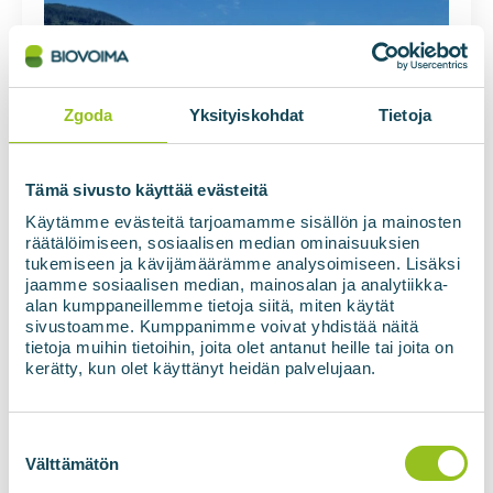
Zgoda
Yksityiskohdat
Tietoja
Instalacje biometanowe Voss na
Tämä sivusto käyttää evästeitä
końcowym etapie
Käytämme evästeitä tarjoamamme sisällön ja mainosten
räätälöimiseen, sosiaalisen median ominaisuuksien
Mikko Ronkainen
04.09.2025
Brak komentarzy
tukemiseen ja kävijämäärämme analysoimiseen. Lisäksi
jaamme sosiaalisen median, mainosalan ja analytiikka-
Zakład produkcji biometanu firmy Voss w Norwegii
alan kumppaneillemme tietoja siitä, miten käytät
osiągnął końcowy etap instalacji mechanicznych i
sivustoamme. Kumppanimme voivat yhdistää näitä
elektrycznych. Rozpoczęto uruchamianie zakładu, a
tietoja muihin tietoihin, joita olet antanut heille tai joita on
celem jest rozpoczęcie procesu produkcji biogazu
kerätty, kun olet käyttänyt heidän palvelujaan.
jeszcze w tym roku. W zakład zainwestowała firma
BIR AS, jedna z największych norweskich firm
zajmujących się gospodarką odpadami.…
Suostumuksen
valinta
Välttämätön
Czytaj więcej