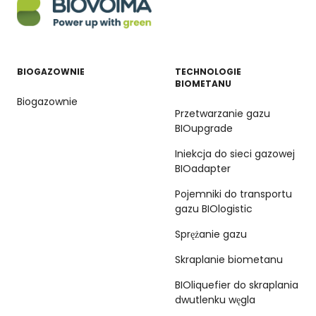
BIOGAZOWNIE
TECHNOLOGIE
BIOMETANU
Biogazownie
Przetwarzanie gazu
BIOupgrade
Iniekcja do sieci gazowej
BIOadapter
Pojemniki do transportu
gazu BIOlogistic
Sprężanie gazu
Skraplanie biometanu
BIOliquefier do skraplania
dwutlenku węgla