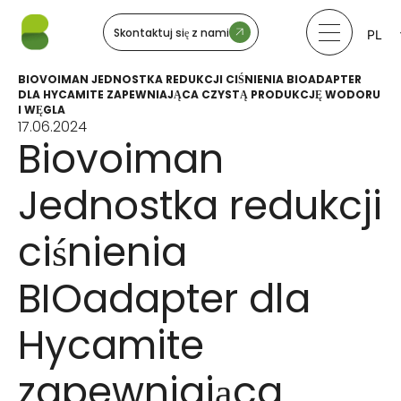
Skontaktuj się z nami
PL
LV
LT
BIOVOIMAN JEDNOSTKA REDUKCJI CIŚNIENIA BIOADAPTER
EE
DLA HYCAMITE ZAPEWNIAJĄCA CZYSTĄ PRODUKCJĘ WODORU
SV
I WĘGLA
17.06.2024
NO
Biovoiman
Jednostka redukcji
ciśnienia
BIOadapter dla
Hycamite
zapewniająca