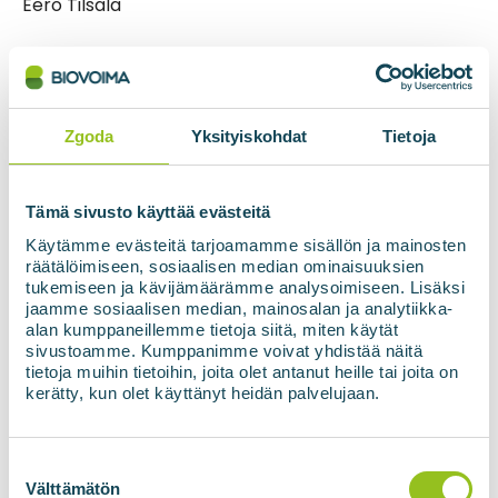
Eero Tilsala
Dyrektor zarządzający, fińska firma Biovoima Oy
+358 40 514 7047
Zgoda
Yksityiskohdat
Tietoja
eero.tilsala@biovoima.fi
Mathias Ukskoski
Tämä sivusto käyttää evästeitä
Käytämme evästeitä tarjoamamme sisällön ja mainosten
Dyrektor ds. koncepcji technologicznych, Hycamite
räätälöimiseen, sosiaalisen median ominaisuuksien
TCD Technologies Oy
tukemiseen ja kävijämäärämme analysoimiseen. Lisäksi
jaamme sosiaalisen median, mainosalan ja analytiikka-
+358 40 541 0960
alan kumppaneillemme tietoja siitä, miten käytät
sivustoamme. Kumppanimme voivat yhdistää näitä
tietoja muihin tietoihin, joita olet antanut heille tai joita on
mathias.ukskoski@hycamite.com
kerätty, kun olet käyttänyt heidän palvelujaan.
Suostumuksen
valinta
Välttämätön