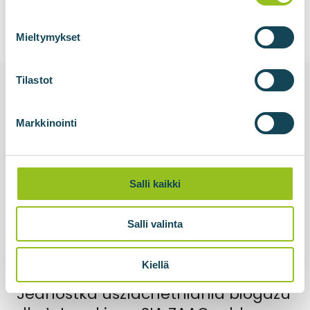
Mieltymykset
Tilastot
Powiązane
Markkinointi
Salli kaikki
Salli valinta
Kiellä
15.05.2026
Jednostka uszlachetniania biogazu