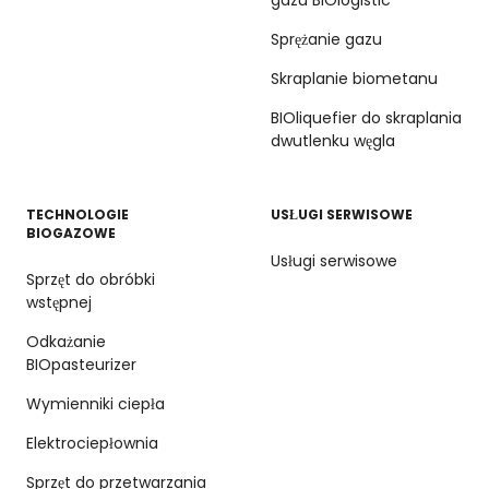
Sprężanie gazu
Skraplanie biometanu
BIOliquefier do skraplania
dwutlenku węgla
TECHNOLOGIE
USŁUGI SERWISOWE
BIOGAZOWE
Usługi serwisowe
Sprzęt do obróbki
wstępnej
Odkażanie
BIOpasteurizer
Wymienniki ciepła
Elektrociepłownia
Sprzęt do przetwarzania