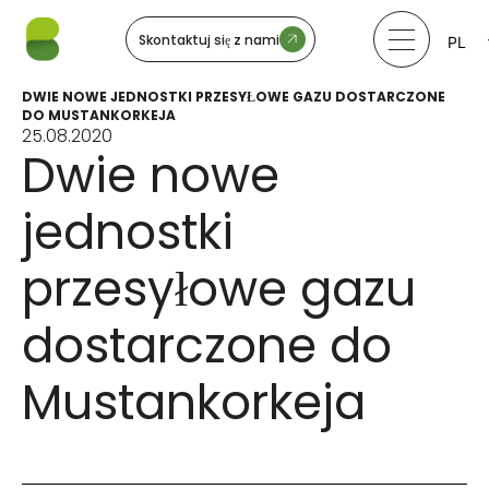
Skontaktuj się z nami
PL
LV
LT
DWIE NOWE JEDNOSTKI PRZESYŁOWE GAZU DOSTARCZONE
EE
DO MUSTANKORKEJA
SV
25.08.2020
Dwie nowe
NO
jednostki
przesyłowe gazu
dostarczone do
Mustankorkeja