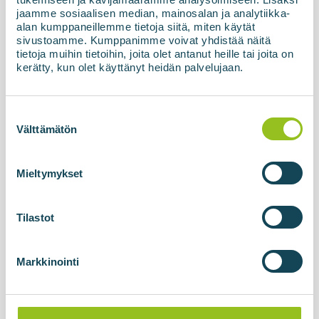
jaamme sosiaalisen median, mainosalan ja analytiikka-
alan kumppaneillemme tietoja siitä, miten käytät
Przeczytaj więcej o nowościach
sivustoamme. Kumppanimme voivat yhdistää näitä
tietoja muihin tietoihin, joita olet antanut heille tai joita on
kerätty, kun olet käyttänyt heidän palvelujaan.
Suostumuksen
valinta
Välttämätön
Mieltymykset
17.04.2026
Tilastot
Biogeniczny dwutlenek węgla dla
przemysłu - nowa technologia
Markkinointi
BIOliquefier przekształca strumienie
boczne w cenny produkt
Dwutlenek węgla (CO₂) od dawna postrzegany jest