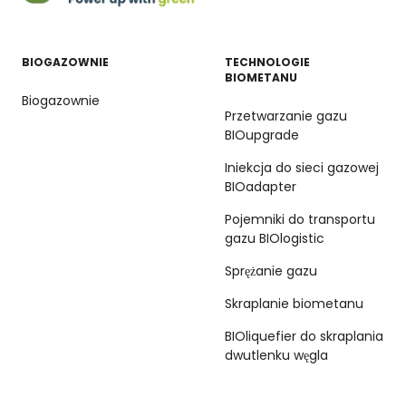
BIOGAZOWNIE
TECHNOLOGIE
BIOMETANU
Biogazownie
Przetwarzanie gazu
BIOupgrade
Iniekcja do sieci gazowej
BIOadapter
Pojemniki do transportu
gazu BIOlogistic
Sprężanie gazu
Skraplanie biometanu
BIOliquefier do skraplania
dwutlenku węgla