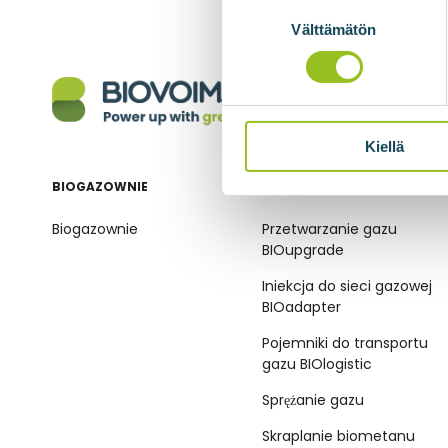
Suostumuksen
valinta
Välttämätön
Kiellä
BIOGAZOWNIE
TECHNOLOGIE BIOMETANU
Biogazownie
Przetwarzanie gazu
BIOupgrade
Iniekcja do sieci gazowej
BIOadapter
Pojemniki do transportu
gazu BIOlogistic
Sprężanie gazu
Skraplanie biometanu