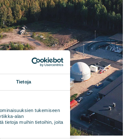
Tietoja
 ominaisuuksien tukemiseen
tiikka-alan
ietoja muihin tietoihin, joita