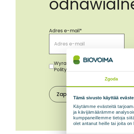
odnawialn
Adres e-mail
*
Zgoda
*
Wyrażam zgodę na wykorzystanie 
Polityką prywatności.
*
Zgoda
Tämä sivusto käyttää eväste
Käytämme evästeitä tarjoama
ja kävijämäärämme analysoim
kumppaneillemme tietoja siitä
olet antanut heille tai joita o