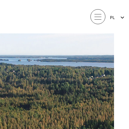
PL
LV
LT
EE
SV
NO