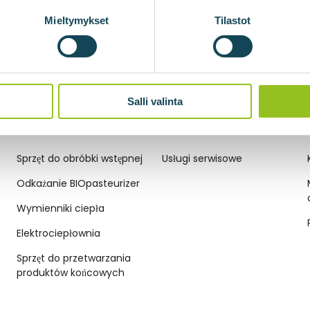
Mieltymykset
Tilastot
Salli valinta
TECHNOLOGIE BIOGAZOWE
USŁUGI SERWISOWE
Sprzęt do obróbki wstępnej
Usługi serwisowe
Odkażanie BIOpasteurizer
Wymienniki ciepła
Elektrociepłownia
Sprzęt do przetwarzania
produktów końcowych