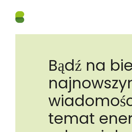
Bądź na bie
najnowszy
wiadomośc
temat ener