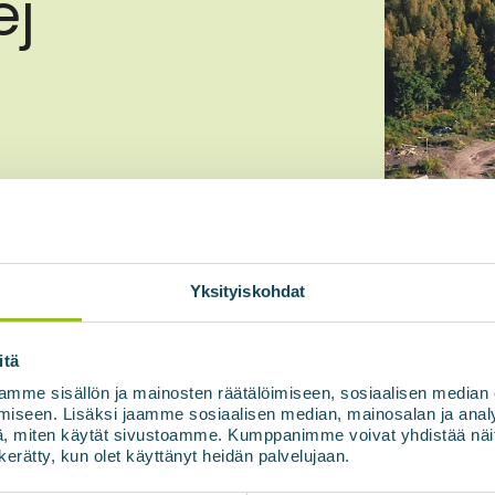
ej
moich danych zgodnie z
Yksityiskohdat
itä
mme sisällön ja mainosten räätälöimiseen, sosiaalisen median
iseen. Lisäksi jaamme sosiaalisen median, mainosalan ja analy
, miten käytät sivustoamme. Kumppanimme voivat yhdistää näitä t
n kerätty, kun olet käyttänyt heidän palvelujaan.