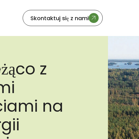
Skontaktuj się z nami
żąco z
mi
iami na
gii