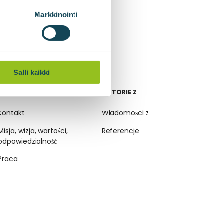
Markkinointi
Salli kaikki
FIRMA
HISTORIE Z
Kontakt
Wiadomości z
Misja, wizja, wartości,
Referencje
odpowiedzialność
Praca