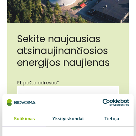
Sekite naujausias
atsinaujinančiosios
energijos naujienas
El. pašto adresas
*
Sutikimas
*
Sutinku, kad mano duomenys būtų
Sutikimas
Yksityiskohdat
Tietoja
naudojami pagal privatumo politiką.
*