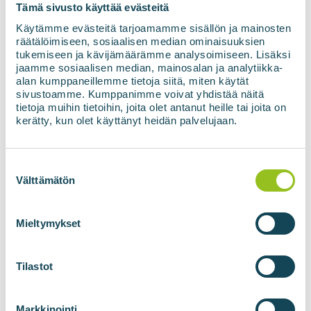
Tämä sivusto käyttää evästeitä
Prenumeruoti naujienlaiškį
Käytämme evästeitä tarjoamamme sisällön ja mainosten
räätälöimiseen, sosiaalisen median ominaisuuksien
tukemiseen ja kävijämäärämme analysoimiseen. Lisäksi
jaamme sosiaalisen median, mainosalan ja analytiikka-
alan kumppaneillemme tietoja siitä, miten käytät
sivustoamme. Kumppanimme voivat yhdistää näitä
tietoja muihin tietoihin, joita olet antanut heille tai joita on
kerätty, kun olet käyttänyt heidän palvelujaan.
Suostumuksen
BIODUJŲ JĖGAINĖS
BIOMETANO
valinta
Välttämätön
TECHNOLOGIJOS
Biodujų jėgainės
"BIOupgrade" dujų
Mieltymykset
perdirbimas
"BIOadapter" tinklo ryšio
konteineris
Tilastot
"BIOlogistic" dujų
perpylimo konteineriai
Markkinointi