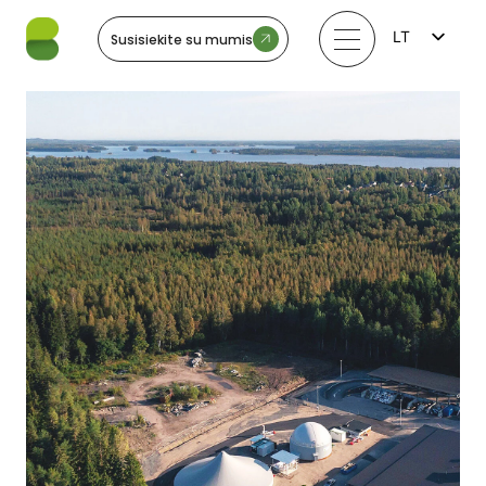
LT
Susisiekite su mumis
FI
EN
LV
EE
SV
NO