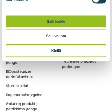
Dujų suspaudimas
Biometano skystinimas
Salli kaikki
BIOskiediklis anglies
dioksidui skystinti
Salli valinta
BIODUJŲ TECHNOLOGIJOS
TECHNINĖS PRIEŽIŪROS
Kiellä
PASLAUGOS
Išankstinio apdorojimo
Techninės priežiūros
įranga
paslaugos
BIOpasteurizer
dezinfekavimas
Šilumokaičiai
Kogeneracinė jėgainė
Galutinių produktų
perdirbimo įranga