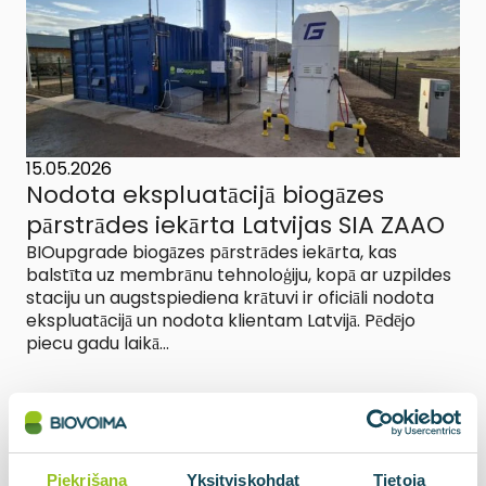
15.05.2026
Nodota ekspluatācijā biogāzes
pārstrādes iekārta Latvijas SIA ZAAO
BIOupgrade biogāzes pārstrādes iekārta, kas
balstīta uz membrānu tehnoloģiju, kopā ar uzpildes
staciju un augstspiediena krātuvi ir oficiāli nodota
ekspluatācijā un nodota klientam Latvijā. Pēdējo
piecu gadu laikā...
Lasiet vairāk par jaunumiem
Piekrišana
Yksityiskohdat
Tietoja