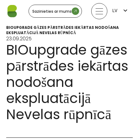
LV
Sazinieties ar mums
FI
EN
BIOUPGRADE GĀZES PĀRSTRĀDES IEKĀRTAS NODOŠANA
LT
EKSPLUATĀCIJĀ NEVELAS RŪPNĪCĀ
EE
23.09.2025
SV
BIOupgrade gāzes
NO
pārstrādes iekārtas
nodošana
ekspluatācijā
Nevelas rūpnīcā