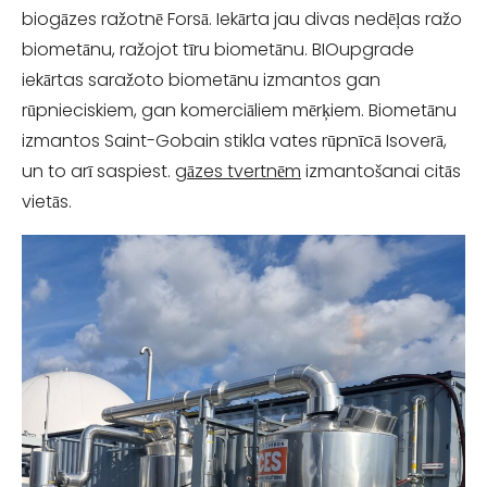
biogāzes ražotnē Forsā. Iekārta jau divas nedēļas ražo
biometānu, ražojot tīru biometānu. BIOupgrade
iekārtas saražoto biometānu izmantos gan
rūpnieciskiem, gan komerciāliem mērķiem. Biometānu
izmantos Saint-Gobain stikla vates rūpnīcā Isoverā,
un to arī saspiest.
gāzes tvertnēm
izmantošanai citās
vietās.