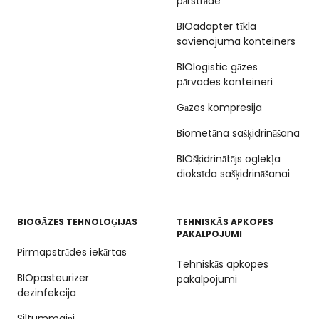
pārstrāde
BIOadapter tīkla
savienojuma konteiners
BIOlogistic gāzes
pārvades konteineri
Gāzes kompresija
Biometāna sašķidrināšana
BIOšķidrinātājs oglekļa
dioksīda sašķidrināšanai
BIOGĀZES TEHNOLOĢIJAS
TEHNISKĀS APKOPES
PAKALPOJUMI
Pirmapstrādes iekārtas
Tehniskās apkopes
BIOpasteurizer
pakalpojumi
dezinfekcija
Siltummaiņi