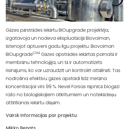
Gāzes pārstrādes iekārtu BIOupgrade projektēja,
izgatavoja un nodeva ekspluatācijā Biovoiman,
īstenojot aptuveni gadu ilgu projektu. Biovoiman
CH4
BIOupgrade
Gāzes apstrādes iekārtas pamatā ir
membrānu tehnoloģija, un tā ir automatizēts
risinājums, ko var uzraudzīt un kontrolēt attālināti. Tas
nodrošina efektīvu gāzes apstrādi līdz metāna
koncentrācijai virs 99 %. Nevel Forsas rūpnīcā biogāzi
ražo no bioloģiskajiem atkritumiem un notekūdeņu
attīrīšanas iekārtu dūņām.
Vairāk informācijas par projektu:
Mikko Bengts