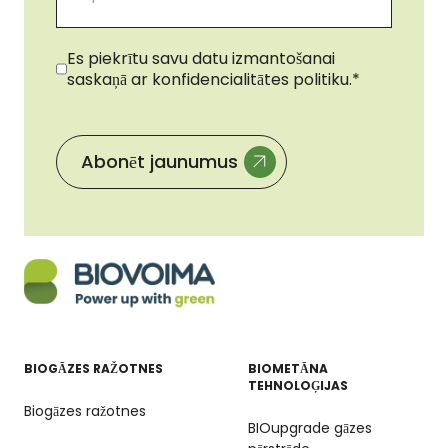
Piekrišana
*
Es piekrītu savu datu izmantošanai
saskaņā ar konfidencialitātes politiku.
*
Abonēt jaunumus
BIOGĀZES RAŽOTNES
BIOMETĀNA
TEHNOLOĢIJAS
Biogāzes ražotnes
BIOupgrade gāzes