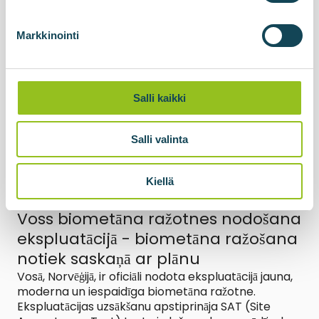
Lasiet vairāk par jaunumiem
Markkinointi
Salli kaikki
Salli valinta
Kiellä
10.04.2026
Voss biometāna ražotnes nodošana
ekspluatācijā - biometāna ražošana
notiek saskaņā ar plānu
Vosā, Norvēģijā, ir oficiāli nodota ekspluatācijā jauna,
moderna un iespaidīga biometāna ražotne.
Ekspluatācijas uzsākšanu apstiprināja SAT (Site