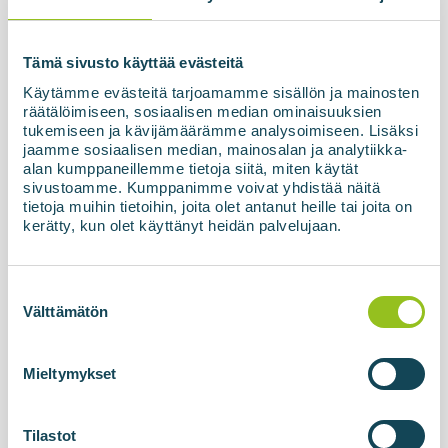
Tämä sivusto käyttää evästeitä
Käytämme evästeitä tarjoamamme sisällön ja mainosten
räätälöimiseen, sosiaalisen median ominaisuuksien
tukemiseen ja kävijämäärämme analysoimiseen. Lisäksi
jaamme sosiaalisen median, mainosalan ja analytiikka-
alan kumppaneillemme tietoja siitä, miten käytät
sivustoamme. Kumppanimme voivat yhdistää näitä
17.04.2026
tietoja muihin tietoihin, joita olet antanut heille tai joita on
Biogēnais oglekļa dioksīds
kerätty, kun olet käyttänyt heidän palvelujaan.
rūpniecībai - jaunā BIOliquefier
tehnoloģija pārvērš blakus plūsmas
Suostumuksen
vērtīgā produktā
valinta
Välttämätön
Oglekļa dioksīds (CO₂) jau sen tiek uzskatīts par
kaitīgu rūpniecības un enerģijas ražošanas
blakusproduktu, un ir pieliktas pūles, lai to
Mieltymykset
samazinātu, izmantojot emisiju tirdzniecību un
regulējumu. Biogāzes un biometāna ražotnes ir...
Tilastot