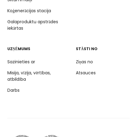
Koģenerācijas stacija
Galaproduktu apstrādes
iekārtas
UZŅĒMUMS
STĀSTI NO
Sazinieties ar
Ziņas no
Misija, vīzija, vērtības,
Atsauces
atbildība
Darbs