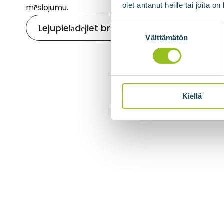
olet antanut heille tai joita o
mēslojumu.
Suostumuksen
Lejupielādējiet brošūru!
valinta
Välttämätön
Kiellä