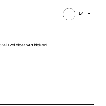
LV
FI
EN
LT
EE
SV
NO
jvielu vai digestāta higiēnai