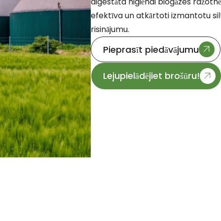
digestāta higiēnai biogāzes ražotnē. 
efektīva un atkārtoti izmantotu si
risinājumu.
Pieprasīt piedāvājumu
Lejupielādējiet brošūru!