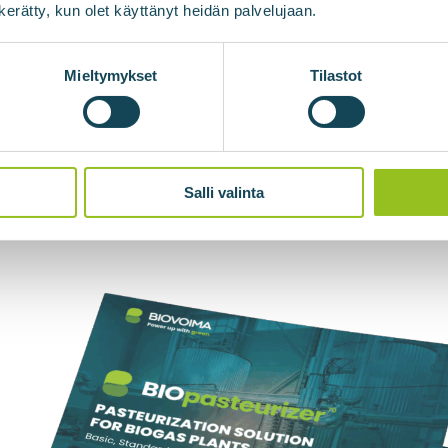
n kerätty, kun olet käyttänyt heidän palvelujaan.
Mieltymykset
Tilastot
Salli valinta