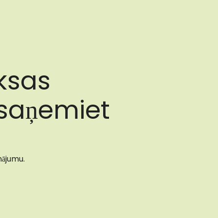
ksas
 saņemiet
inājumu.