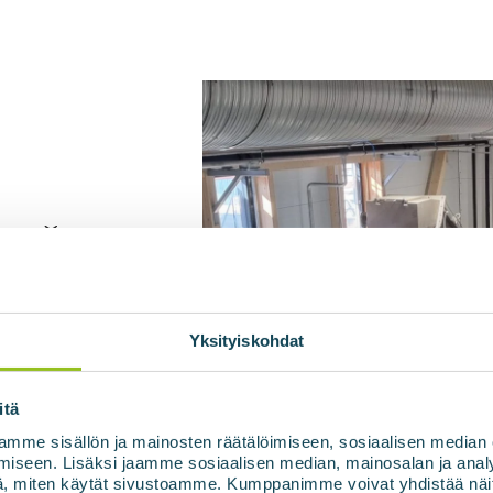
tīrīšana
igestātam, ko iegūst
Yksityiskohdat
 izcelsmes
asteurizer sistēma uz
itä
mperatūru biogāzes
mme sisällön ja mainosten räätälöimiseen, sosiaalisen median
īcināšanu un tādējādi
iseen. Lisäksi jaamme sosiaalisen median, mainosalan ja analy
duktu izmantot kā
, miten käytät sivustoamme. Kumppanimme voivat yhdistää näitä t