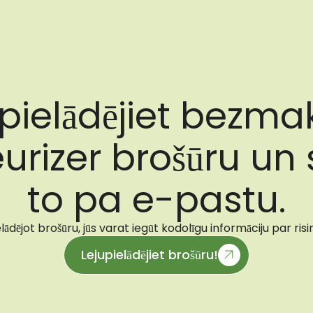
upielādējiet bezma
urizer brošūru un
to pa e-pastu.
lādējot brošūru, jūs varat iegūt kodolīgu informāciju par ris
Lejupielādējiet brošūru!