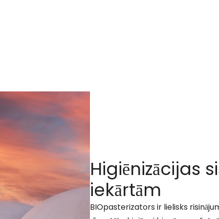
Higiēnizācijas 
iekārtām
BIOpasterizators ir lielisks risināj