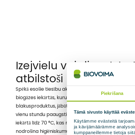
Izejvielu vai digestāta 
atbilstoši prasībām
Spēkā esošie tiesību akti paredz, ka izejvielām vai d
Piekrišana
biogāzes iekārtās, kuru ražošanā izmanto dzīvnieku
blakusproduktus, jābūt higiēniski apstrādātam. BIOp
Tämä sivusto käyttää eväste
vienu stundu paaugstina izejvielu vai digestāta te
Käytämme evästeitä tarjoama
iekārtā līdz 70 °C, kas nodrošina kaitīgo baktēriju izn
ja kävijämäärämme analysoim
nodrošina higiēniskumu. Šī higiēnizācija ļauj galapro
kumppaneillemme tietoja siitä