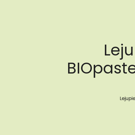
Lej
BIOpaste
Lejupie