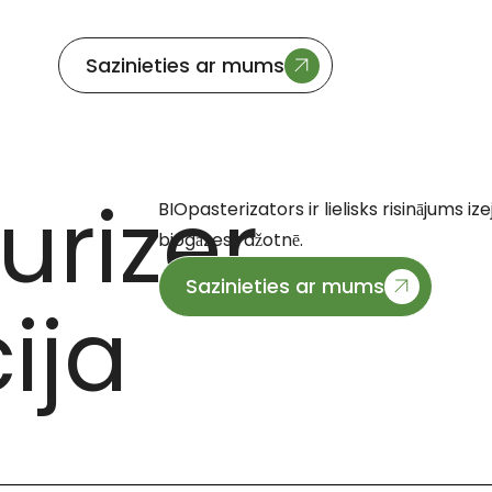
Sazinieties ar mums
urizer
BIOpasterizators ir lielisks risinājums ize
biogāzes ražotnē.
Sazinieties ar mums
ija