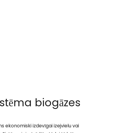
sistēma biogāzes
ums ekonomiski izdevīgai izejvielu vai