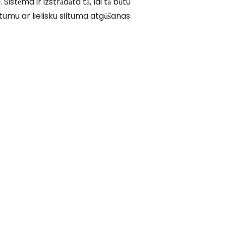
Sistēma ir izstrādāta tā, lai tā būtu
ltumu ar lielisku siltuma atgūšanas