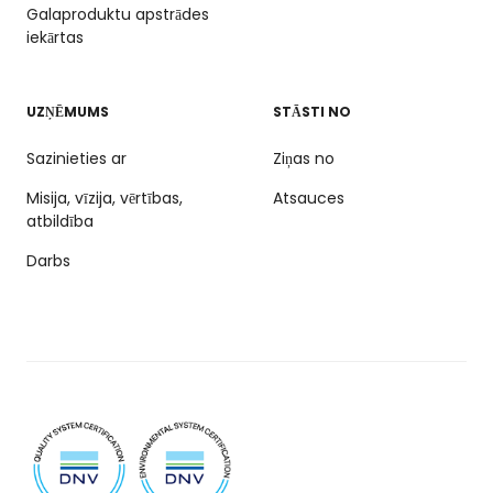
Galaproduktu apstrādes
iekārtas
UZŅĒMUMS
STĀSTI NO
Sazinieties ar
Ziņas no
Misija, vīzija, vērtības,
Atsauces
atbildība
Darbs