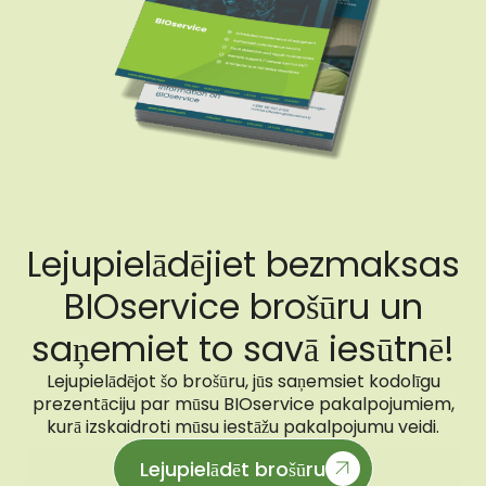
Lejupielādējiet bezmaksas
BIOservice brošūru un
saņemiet to savā iesūtnē!
Lejupielādējot šo brošūru, jūs saņemsiet kodolīgu
prezentāciju par mūsu BIOservice pakalpojumiem,
kurā izskaidroti mūsu iestāžu pakalpojumu veidi.
Lejupielādēt brošūru