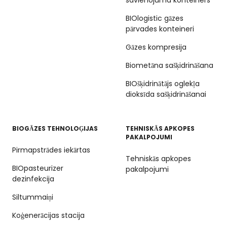
BIOlogistic gāzes
pārvades konteineri
Gāzes kompresija
Biometāna sašķidrināšana
BIOšķidrinātājs oglekļa
dioksīda sašķidrināšanai
BIOGĀZES TEHNOLOĢIJAS
TEHNISKĀS APKOPES
PAKALPOJUMI
Pirmapstrādes iekārtas
Tehniskās apkopes
BIOpasteurizer
pakalpojumi
dezinfekcija
Siltummaiņi
Koģenerācijas stacija