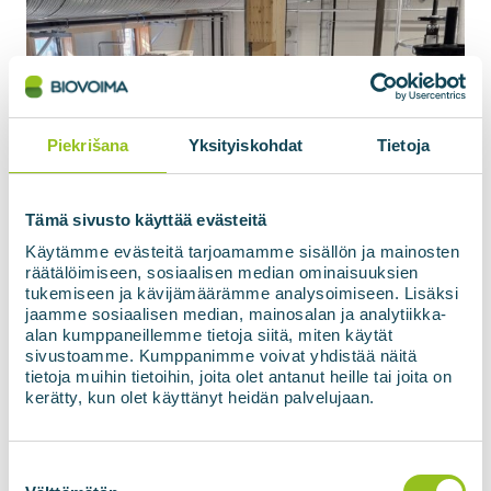
Piekrišana
Yksityiskohdat
Tietoja
Tämä sivusto käyttää evästeitä
Käytämme evästeitä tarjoamamme sisällön ja mainosten
räätälöimiseen, sosiaalisen median ominaisuuksien
tukemiseen ja kävijämäärämme analysoimiseen. Lisäksi
jaamme sosiaalisen median, mainosalan ja analytiikka-
alan kumppaneillemme tietoja siitä, miten käytät
sivustoamme. Kumppanimme voivat yhdistää näitä
tietoja muihin tietoihin, joita olet antanut heille tai joita on
kerätty, kun olet käyttänyt heidän palvelujaan.
Iekārtu modernizācija
Visas ražošanas iekārtas, tostarp biogāzes un
Suostumuksen
biometāna ražotnes, ir jārenovē, lai nodrošinātu
valinta