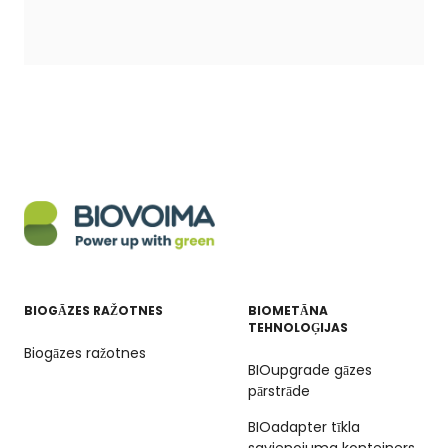
BIOGĀZES RAŽOTNES
BIOMETĀNA
TEHNOLOĢIJAS
Biogāzes ražotnes
BIOupgrade gāzes
pārstrāde
BIOadapter tīkla
savienojuma konteiners