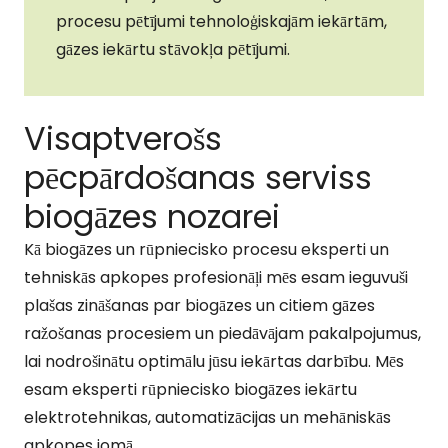
procesu pētījumi tehnoloģiskajām iekārtām,
gāzes iekārtu stāvokļa pētījumi.
Visaptverošs
pēcpārdošanas serviss
biogāzes nozarei
Kā biogāzes un rūpniecisko procesu eksperti un
tehniskās apkopes profesionāļi mēs esam ieguvuši
plašas zināšanas par biogāzes un citiem gāzes
ražošanas procesiem un piedāvājam pakalpojumus,
lai nodrošinātu optimālu jūsu iekārtas darbību. Mēs
esam eksperti rūpniecisko biogāzes iekārtu
elektrotehnikas, automatizācijas un mehāniskās
apkopes jomā.