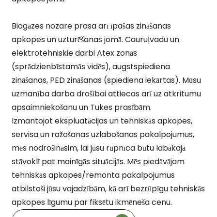
Biogāzes nozare prasa arī īpašas zināšanas
apkopes un uzturēšanas jomā. Cauruļvadu un
elektrotehniskie darbi Atex zonās
(sprādzienbīstamās vidēs), augstspiediena
zināšanas, PED zināšanas (spiediena iekārtas). Mūsu
uzmanība darba drošībai attiecas arī uz atkritumu
apsaimniekošanu un Tukes prasībām.
Izmantojot ekspluatācijas un tehniskās apkopes,
servisa un ražošanas uzlabošanas pakalpojumus,
mēs nodrošināsim, lai jūsu rūpnīca būtu labākajā
stāvoklī pat mainīgās situācijās. Mēs piedāvājam
tehniskās apkopes/remonta pakalpojumus
atbilstoši jūsu vajadzībām, kā arī bezrūpīgu tehniskās
apkopes līgumu par fiksētu ikmēneša cenu.