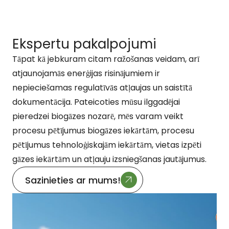
Ekspertu pakalpojumi
Tāpat kā jebkuram citam ražošanas veidam, arī
atjaunojamās enerģijas risinājumiem ir
nepieciešamas regulatīvās atļaujas un saistītā
dokumentācija. Pateicoties mūsu ilggadējai
pieredzei biogāzes nozarē, mēs varam veikt
procesu pētījumus biogāzes iekārtām, procesu
pētījumus tehnoloģiskajām iekārtām, vietas izpēti
gāzes iekārtām un atļauju izsniegšanas jautājumus.
Sazinieties ar mums!