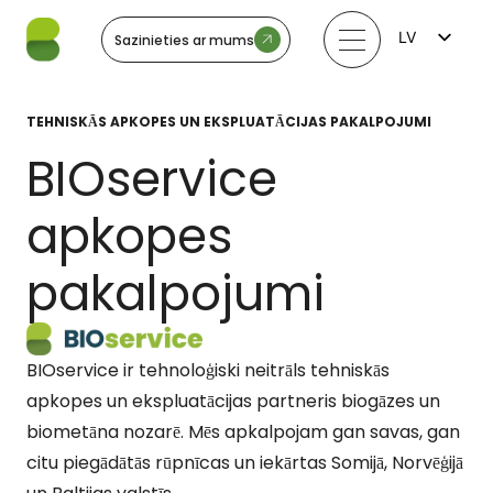
LV
Sazinieties ar mums
FI
EN
LT
TEHNISKĀS APKOPES UN EKSPLUATĀCIJAS PAKALPOJUMI
EE
SV
BIOservice
NO
apkopes
pakalpojumi
BIOservice ir tehnoloģiski neitrāls tehniskās
apkopes un ekspluatācijas partneris biogāzes un
biometāna nozarē. Mēs apkalpojam gan savas, gan
citu piegādātās rūpnīcas un iekārtas Somijā, Norvēģijā