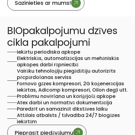
Sazinieties ar mums!
BIOpakalpojumu dzīves
cikla pakalpojumi
Iekārtu periodiska apkope
Elektriskās, automatizācijas un mehāniskās
apkopes darbi rūpniecībā
Vairāku tehnoloģiju piegādātāju autorizēts
pēcpārdošanas serviss
Fornovo gāzes kompresori, 2G koģenerācijas
iekārtas, Adicomp kompresori, Oilon degļi utt.
Problēmu novēršana un koriģējošā apkope
Atex darbi un normatīvā dokumentācija
Paredzēt un samazināt dīkstāves laiku
Attālais atbalsts / tālvadība 24/7 biogāzes
iekārtām
Pieprasīt piedāvājumu