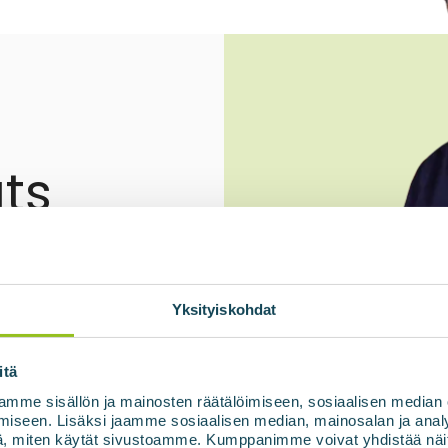
ts
Yksityiskohdat
itä
mme sisällön ja mainosten räätälöimiseen, sosiaalisen median
iseen. Lisäksi jaamme sosiaalisen median, mainosalan ja analy
, miten käytät sivustoamme. Kumppanimme voivat yhdistää näitä t