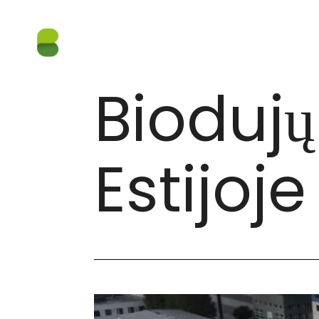
NUORODOS
/
BIODUJŲ JĖGAINĖ TALINE, ESTIJOJ
10.06.2023
Biodujų
Estijoje