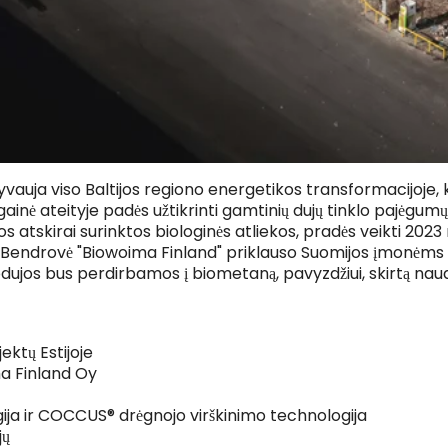
vauja viso Baltijos regiono energetikos transformacijoje, 
gainė ateityje padės užtikrinti gamtinių dujų tinklo pajėgum
atskirai surinktos biologinės atliekos, pradės veikti 2023
Bendrovė "Biowoima Finland" priklauso Suomijos įmonėms 
jos bus perdirbamos į biometaną, pavyzdžiui, skirtą naudo
jektų Estijoje
ma Finland Oy
ija ir COCCUS® drėgnojo virškinimo technologija
jų