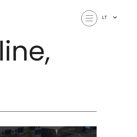
LT
FI
EN
line,
LV
EE
SV
NO