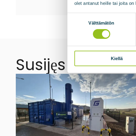
olet antanut heille tai joita o
Suostumuksen
valinta
Välttämätön
Susijęs
Kiellä