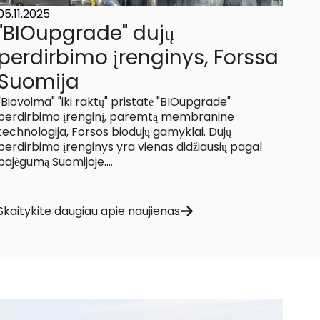
05.11.2025
"BIOupgrade" dujų
perdirbimo įrenginys, Forssa
Suomija
"Biovoima" "iki raktų" pristatė "BIOupgrade"
perdirbimo įrenginį, paremtą membranine
technologija, Forsos biodujų gamyklai. Dujų
perdirbimo įrenginys yra vienas didžiausių pagal
pajėgumą Suomijoje....
Skaitykite daugiau apie naujienas