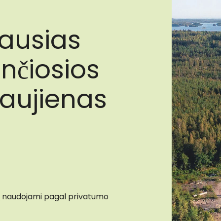
jausias
nčiosios
naujienas
 naudojami pagal privatumo