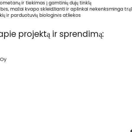
ometaną ir tiekimas į gamtinių dujų tinklą
ės, mažai kvapo skleidžianti ir aplinkai nekenksminga trąša
ų ir parduotuvių biologinės atliekos
pie projektą ir sprendimą:
 Oy