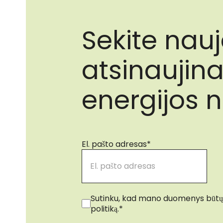
Sekite nau
atsinaujina
energijos 
El. pašto adresas
*
Sutikimas
*
Sutinku, kad mano duomenys būtų
politiką.
*