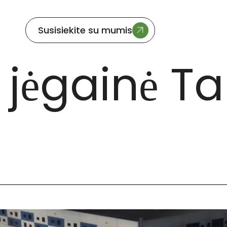
Susisiekite su mumis
E
 jėgainė Ta