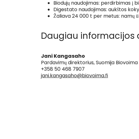
Biodujų naudojimas: perdirbimas į bi
Digestato naudojimas: aukštos kokyb
Žaliava 24 000 t per metus: namų ūki
Daugiau informacijos a
Jani Kangasaho
Pardavimų direktorius, Suomija Biovoima
+358 50 468 7907
jani.kangasaho@biovoima.fi