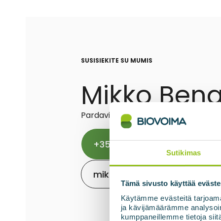
SUSISIEKITE SU MUMIS
Mikko Beng
Pardavimų vadybininkas
+358 50 549 0882
Sutikimas
mikko.bengts@biovoima.fi
Tämä sivusto käyttää eväste
Käytämme evästeitä tarjoama
ja kävijämäärämme analysoim
kumppaneillemme tietoja siitä