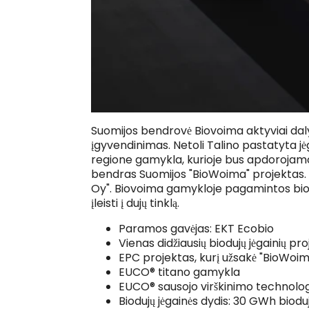
Suomijos bendrovė Biovoima aktyviai daly
įgyvendinimas. Netoli Talino pastatyta jė
regione gamykla, kurioje bus apdorojamos 
bendras Suomijos "BioWoima" projektas. 
Oy". Biovoima gamykloje pagamintos biodu
įleisti į dujų tinklą.
Paramos gavėjas: EKT Ecobio
Vienas didžiausių biodujų jėgainių pro
EPC projektas, kurį užsakė "BioWoi
EUCO® titano gamykla
EUCO® sausojo virškinimo technolog
Biodujų jėgainės dydis: 30 GWh biodu