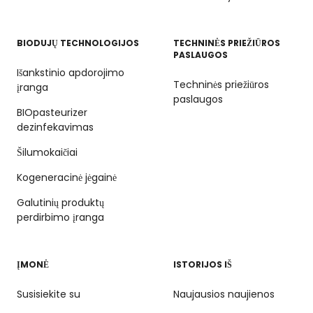
BIODUJŲ TECHNOLOGIJOS
TECHNINĖS PRIEŽIŪROS
PASLAUGOS
Išankstinio apdorojimo
Techninės priežiūros
įranga
paslaugos
BIOpasteurizer
dezinfekavimas
Šilumokaičiai
Kogeneracinė jėgainė
Galutinių produktų
perdirbimo įranga
ĮMONĖ
ISTORIJOS IŠ
Susisiekite su
Naujausios naujienos