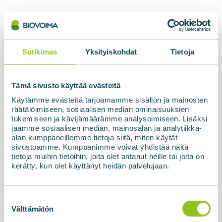
Sutikimas
Yksityiskohdat
Tietoja
Susijęs
Tämä sivusto käyttää evästeitä
Käytämme evästeitä tarjoamamme sisällön ja mainosten
räätälöimiseen, sosiaalisen median ominaisuuksien
tukemiseen ja kävijämäärämme analysoimiseen. Lisäksi
jaamme sosiaalisen median, mainosalan ja analytiikka-
alan kumppaneillemme tietoja siitä, miten käytät
sivustoamme. Kumppanimme voivat yhdistää näitä
tietoja muihin tietoihin, joita olet antanut heille tai joita on
kerätty, kun olet käyttänyt heidän palvelujaan.
15.05.2026
Pradėtas eksploatuoti Latvijos SIA
Suostumuksen
ZAAO biodujų perdirbimo įrenginys
valinta
Välttämätön