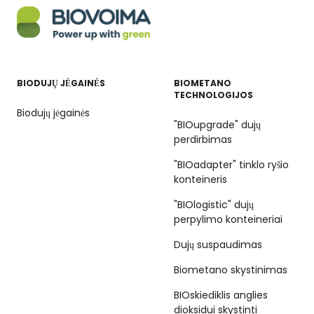
BIODUJŲ JĖGAINĖS
BIOMETANO
TECHNOLOGIJOS
Biodujų jėgainės
"BIOupgrade" dujų
perdirbimas
"BIOadapter" tinklo ryšio
konteineris
"BIOlogistic" dujų
perpylimo konteineriai
Dujų suspaudimas
Biometano skystinimas
BIOskiediklis anglies
dioksidui skystinti