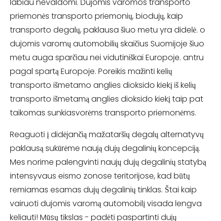
labiau nevaldomi. Dujomis varomos transporto
priemonės transporto priemonių, biodujų, kaip
transporto degalų, paklausa šiuo metu yra didelė. o
dujomis varomų automobilių skaičius Suomijoje šiuo
metu auga sparčiau nei vidutiniškai Europoje. antru
pagal spartą Europoje. Poreikis mažinti kelių
transporto išmetamo anglies dioksido kiekį iš kelių
transporto išmetamą anglies dioksido kiekį taip pat
taikomas sunkiasvorėms transporto priemonėms.
Reaguoti į didėjančią mažataršių degalų alternatyvų
paklausą sukūrėme naują dujų degalinių koncepciją.
Mes norime palengvinti naujų dujų degalinių statybą
intensyvaus eismo zonose teritorijose, kad būtų
remiamas esamas dujų degalinių tinklas. Štai kaip
vairuoti dujomis varomą automobilį visada lengva
keliauti! Mūsų tikslas - padėti paspartinti dujų