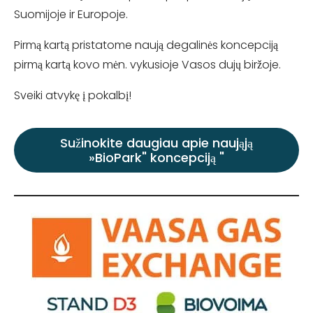
Suomijoje ir Europoje.
Pirmą kartą pristatome naują degalinės koncepciją
pirmą kartą kovo mėn. vykusioje Vasos dujų biržoje.
Sveiki atvykę į pokalbį!
Sužinokite daugiau apie naująją
»BioPark" koncepciją "