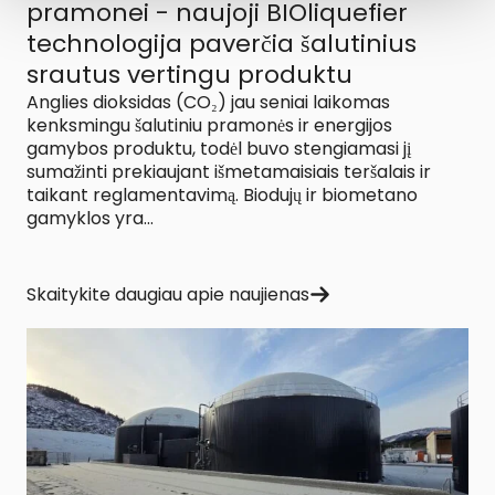
pramonei - naujoji BIOliquefier
technologija paverčia šalutinius
srautus vertingu produktu
Anglies dioksidas (CO₂) jau seniai laikomas
kenksmingu šalutiniu pramonės ir energijos
gamybos produktu, todėl buvo stengiamasi jį
sumažinti prekiaujant išmetamaisiais teršalais ir
taikant reglamentavimą. Biodujų ir biometano
gamyklos yra...
Skaitykite daugiau apie naujienas