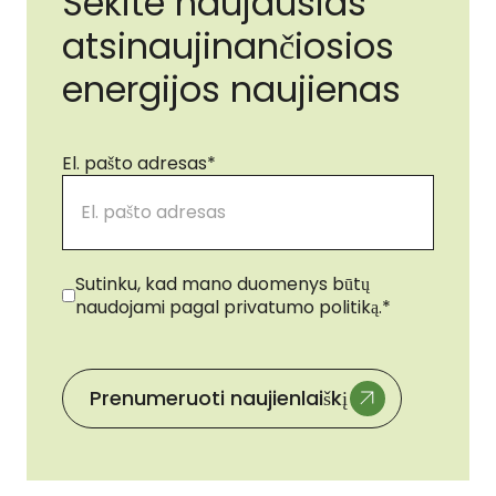
Sekite naujausias
atsinaujinančiosios
energijos naujienas
El. pašto adresas
*
Sutikimas
*
Sutinku, kad mano duomenys būtų
naudojami pagal privatumo politiką.
*