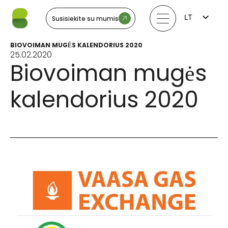
LT
Susisiekite su mumis
FI
EN
BIOVOIMAN MUGĖS KALENDORIUS 2020
LV
25.02.2020
EE
Biovoiman mugės
SV
NO
kalendorius 2020