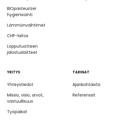
BIOpasteurizer
hygienisointi
Lämmönvaihtimet
CHP-laitos
Lopputuotteen
jalostuslaitteet
YRITYS
TARINAT
Yhteystiedot
Ajankohtaista
Missio, visio, arvot,
Referenssit
vastuullisuus
Työpaikat