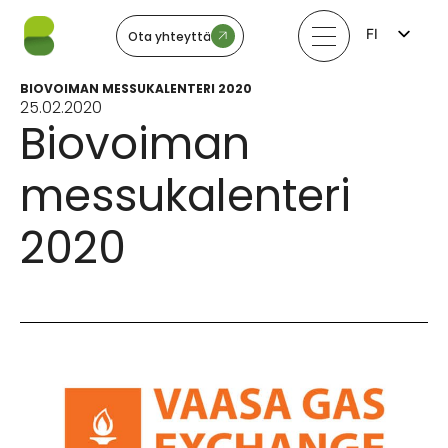
FI
Ota yhteyttä
EN
LV
BIOVOIMAN MESSUKALENTERI 2020
LT
25.02.2020
EE
Biovoiman
SV
NO
messukalenteri
2020