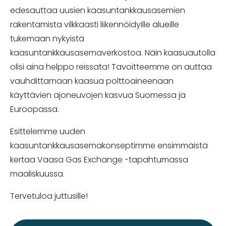
edesauttaa uusien kaasuntankkausasemien
rakentamista vilkkaasti liikennöidyille alueille
tukemaan nykyistä
kaasuntankkausasemaverkostoa. Näin kaasuautolla
olisi aina helppo reissata! Tavoitteemme on auttaa
vauhdittamaan kaasua polttoaineenaan
käyttävien ajoneuvojen kasvua Suomessa ja
Euroopassa.
Esittelemme uuden
kaasuntankkausasemakonseptimme ensimmäistä
kertaa Vaasa Gas Exchange -tapahtumassa
maaliskuussa.
Tervetuloa juttusille!