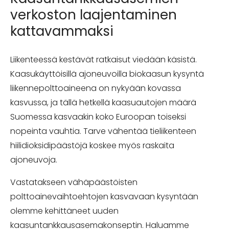
verkoston laajentaminen
kattavammaksi
Liikenteessä kestävät ratkaisut viedään käsistä.
Kaasukäyttöisillä ajoneuvoilla biokaasun kysyntä
liikennepolttoaineena on nykyään kovassa
kasvussa, ja tällä hetkellä kaasuautojen määrä
Suomessa kasvaakin koko Euroopan toiseksi
nopeinta vauhtia. Tarve vähentää tieliikenteen
hiilidioksidipäästöjä koskee myös raskaita
ajoneuvoja.
Vastatakseen vähäpäästöisten
polttoainevaihtoehtojen kasvavaan kysyntään
olemme kehittäneet uuden
kaasuntankkausasemakonseptin. Haluamme