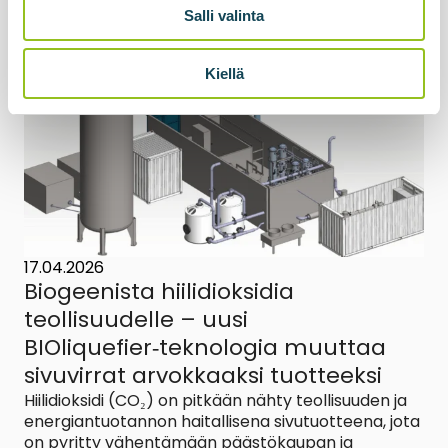
Lue lisää uutisesta
Salli valinta
Kiellä
17.04.2026
Biogeenista hiilidioksidia
teollisuudelle – uusi
BIOliquefier‑teknologia muuttaa
sivuvirrat arvokkaaksi tuotteeksi
Hiilidioksidi (CO₂) on pitkään nähty teollisuuden ja
energiantuotannon haitallisena sivutuotteena, jota
on pyritty vähentämään päästökaupan ja