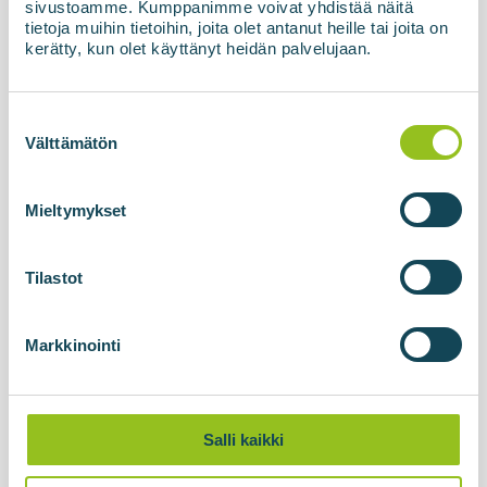
sivustoamme. Kumppanimme voivat yhdistää näitä
tietoja muihin tietoihin, joita olet antanut heille tai joita on
kerätty, kun olet käyttänyt heidän palvelujaan.
Suostumuksen
valinta
Välttämätön
Mieltymykset
15.05.2026
Biokaasun jalostusyksikkö Latvian
Tilastot
SIA ZAAO:lle käyttöönotettu
Membraaniteknologiaan perustuva biokaasun
Markkinointi
jalostusyksikkö, BIOupgrade, sekä tankkausasema
ja korkeapainevarasto ovat nyt virallisesti
käyttöönotettu ja luovutettu asiakkaalle Latviassa.
Viimeisten vi...
Salli kaikki