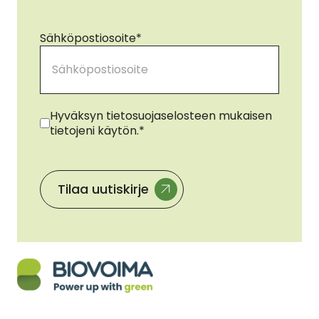
Sähköpostiosoite
*
Suostumus
*
Hyväksyn tietosuojaselosteen mukaisen
tietojeni käytön.
*