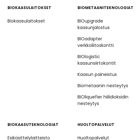
BIOKAASULAITOKSET
BIOMETAANITEKNOLOGIAT
Biokaasulaitokset
BIOupgrade
kaasunjalostus
BIOadapter
verkkoliitoskontti
BIOlogistic
kaasunsiirtokontit
Kaasun paineistus
Biometaanin nesteytys
BIOliquefier hiilidioksidin
nesteytys
BIOKAASUTEKNOLOGIAT
HUOLTOPALVELUT
Esikäsittelylaitteisto
Huoltopalvelut