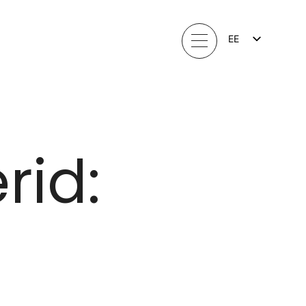
EE
FI
EN
LV
LT
SV
NO
rid: