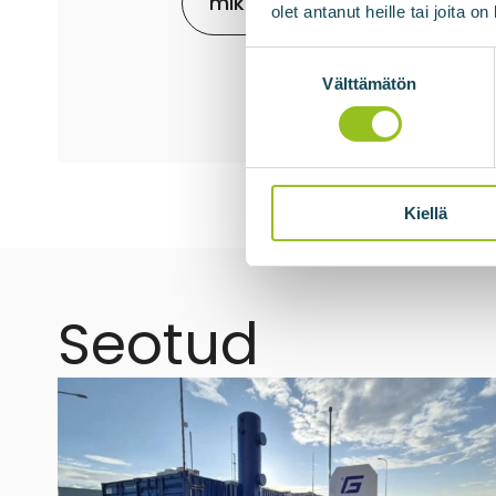
mikko.bengts@biovoima.fi
olet antanut heille tai joita o
Suostumuksen
valinta
Välttämätön
Kiellä
Seotud