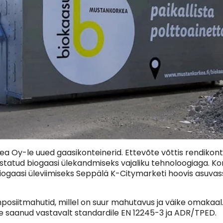
ea Oy-le uued gaasikonteinerid. Ettevõte võttis rendikont
ustatud biogaasi ülekandmiseks vajaliku tehnoloogiaga. 
iogaasi üleviimiseks Seppälä K-Citymarketi hoovis asuvas
posiitmahutid, millel on suur mahutavus ja väike omakaal
use saanud vastavalt standardile EN 12245-3 ja ADR/TPED.