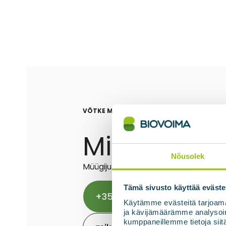
VÕTKE MEIEGA ÜHENDUST
Mikko Beng
Nõusolek
Müügijuht
Tämä sivusto käyttää eväste
+358 50 549 0882
Käytämme evästeitä tarjoama
ja kävijämäärämme analysoim
kumppaneillemme tietoja siitä