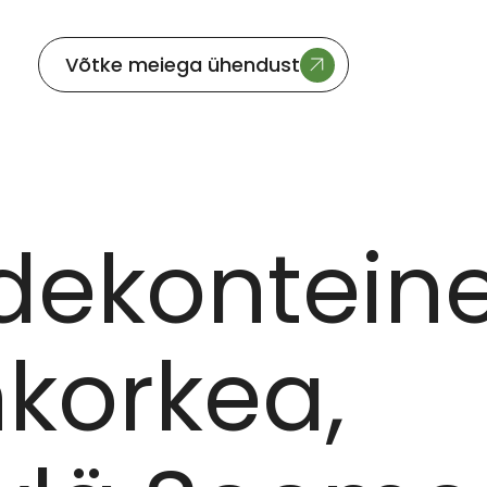
Võtke meiega ühendust
NKORKEA, JYVÄSKYLÄ SOOME
dekonteine
korkea,