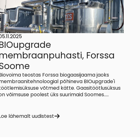
05.11.2025
BIOupgrade
membraanpuhasti, Forssa
Soome
Biovoima teostas Forssa biogaasijaama jaoks
membraanitehnoloogial põhineva BIOupgrade'i
töötlemisüksuse võtmed kätte. Gaasitöötlusüksus
on võimsuse poolest üks suurimaid Soomes.....
Loe lähemalt uudistest