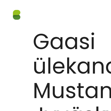
VIITED
/
GAASI ÜLEKANDEKONTEINERID: MUSTA
25.08.2020
Gaasi
ülekan
Mustan