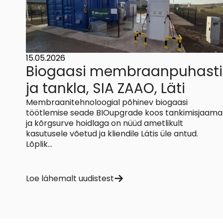
15.05.2026
Biogaasi membraanpuhasti
ja tankla, SIA ZAAO, Läti
Membraanitehnoloogial põhinev biogaasi
töötlemise seade BIOupgrade koos tankimisjaama
ja kõrgsurve hoidlaga on nüüd ametlikult
kasutusele võetud ja kliendile Lätis üle antud.
Lõplik...
Loe lähemalt uudistest