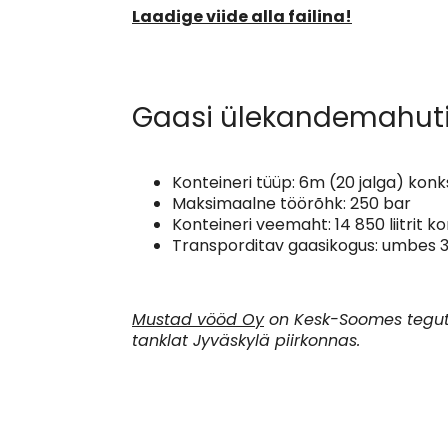
Laadige viide alla failina!
Gaasi ülekandemahuti 
Konteineri tüüp: 6m (20 jalga) kon
Maksimaalne töörõhk: 250 bar
Konteineri veemaht: 14 850 liitrit k
Transporditav gaasikogus: umbes 31
Mustad vööd Oy
on Kesk-Soomes teguts
tanklat Jyväskylä piirkonnas.