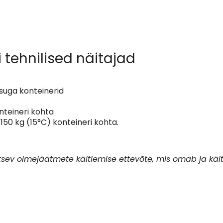
tehnilised näitajad
ksuga konteinerid
onteineri kohta
50 kg (15°C) konteineri kohta.
ev olmejäätmete käitlemise ettevõte, mis omab ja käi