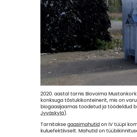
2020. aastal tarnis Biovoima Mustankork
konksuga tõstukikonteinerit, mis on var
biogaasijaamas toodetud ja töödeldud b
Jyväskylä
).
Tarnitakse
gaasimahutid
on IV tüüpi kom
kuluefektiivselt. Mahutid on tüübikinnit