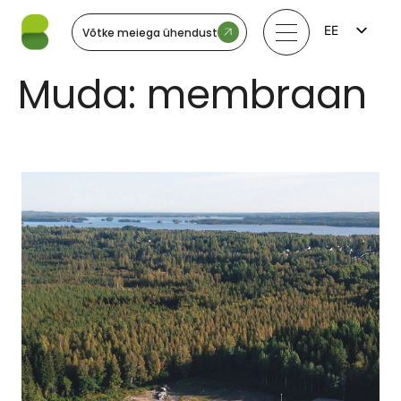
EE
Võtke meiega ühendust
FI
EN
Muda:
membraan
LV
LT
SV
NO