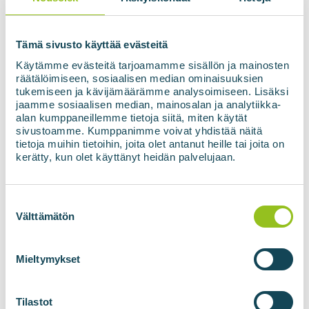
Nõusolek
*
Nõustun oma andmete kasutamisega
vastavalt privaatsuspoliitikale.
*
Tämä sivusto käyttää evästeitä
Käytämme evästeitä tarjoamamme sisällön ja mainosten
räätälöimiseen, sosiaalisen median ominaisuuksien
tukemiseen ja kävijämäärämme analysoimiseen. Lisäksi
Telli uudiskiri
jaamme sosiaalisen median, mainosalan ja analytiikka-
alan kumppaneillemme tietoja siitä, miten käytät
sivustoamme. Kumppanimme voivat yhdistää näitä
tietoja muihin tietoihin, joita olet antanut heille tai joita on
kerätty, kun olet käyttänyt heidän palvelujaan.
Suostumuksen
valinta
Välttämätön
BIOGAASIJAAMAD
BIOMETAANI
TEHNOLOOGIAD
Mieltymykset
Biogaasijaamad
BIOupgrade gaasi
puhastamine
Tilastot