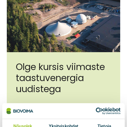
Olge kursis viimaste
taastuvenergia
uudistega
E-posti aadress
*
Nõusolek
Yksityiskohdat
Tietoja