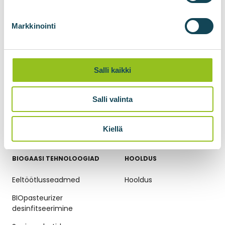
BIOadapter gaasisisestus
sõlm
Markkinointi
BIOlogistic konteinerid
gaasi transpordiks
Gaasi survestamine
Salli kaikki
Biometaani vedeldamine
Salli valinta
BIOliquefier
süsinikdioksiidi
veeldamiseks
Kiellä
BIOGAASI TEHNOLOOGIAD
HOOLDUS
Eeltöötlusseadmed
Hooldus
BIOpasteurizer
desinfitseerimine