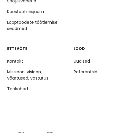
Soojusvahetid
Koostootmisjaam
Lõpptoodete töötlemise
seadmed
ETTEVÕTE
LOOD
Kontakt
Uudised
Missioon, visioon,
Referentsid
väärtused, vastutus
Töökohad