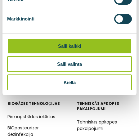
BIOupgrade gāzes
pārstrāde
BIOadapter tīkla
Markkinointi
savienojuma konteiners
BIOlogistic gāzes
pārvades konteineri
Salli kaikki
Gāzes kompresija
Salli valinta
Biometāna sašķidrināšana
BIOšķidrinātājs oglekļa
dioksīda sašķidrināšanai
Kiellä
BIOGĀZES TEHNOLOĢIJAS
TEHNISKĀS APKOPES
PAKALPOJUMI
Pirmapstrādes iekārtas
Tehniskās apkopes
BIOpasteurizer
pakalpojumi
dezinfekcija