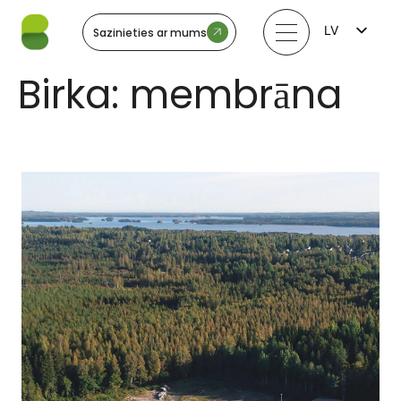
LV
Sazinieties ar mums
FI
EN
Birka:
membrāna
LT
EE
SV
NO