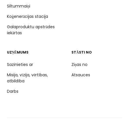
Siltummaiņi
Koģenerācijas stacija
Galaproduktu apstrādes
iekārtas
UZŅĒMUMS
STĀSTI NO
Sazinieties ar
Ziņas no
Misija, vīzija, vērtības,
Atsauces
atbildība
Darbs