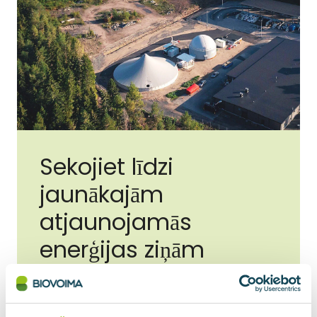
Sekojiet līdzi
jaunākajām
atjaunojamās
enerģijas ziņām
E-pasta adrese
*