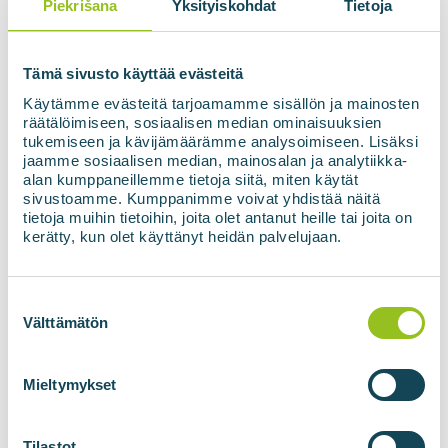
Piekrišana
Yksityiskohdat
Tietoja
Tämä sivusto käyttää evästeitä
Piekrišana
*
Es piekrītu savu datu izmantošanai
saskaņā ar konfidencialitātes politiku.
*
Käytämme evästeitä tarjoamamme sisällön ja mainosten
räätälöimiseen, sosiaalisen median ominaisuuksien
tukemiseen ja kävijämäärämme analysoimiseen. Lisäksi
jaamme sosiaalisen median, mainosalan ja analytiikka-
alan kumppaneillemme tietoja siitä, miten käytät
Abonēt jaunumus
sivustoamme. Kumppanimme voivat yhdistää näitä
tietoja muihin tietoihin, joita olet antanut heille tai joita on
kerätty, kun olet käyttänyt heidän palvelujaan.
Suostumuksen
valinta
Välttämätön
Mieltymykset
BIOGĀZES RAŽOTNES
BIOMETĀNA
TEHNOLOĢIJAS
Biogāzes ražotnes
Tilastot