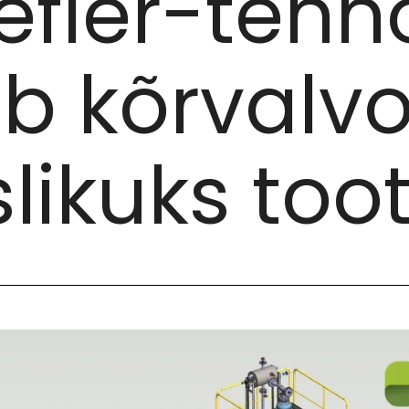
efier-tehn
 kõrvalv
likuks too