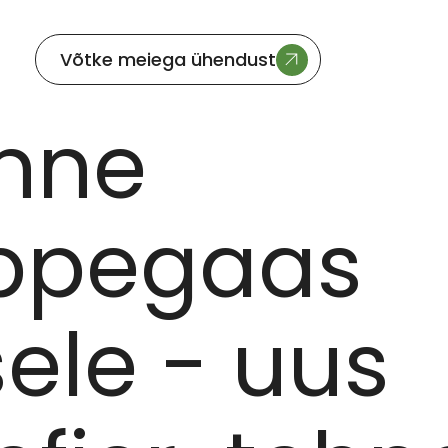
Võtke meiega ühendust
S BIOLIQUEFIER-TEHNOLOOGIA MUUDAB KÕRVALVOOD VÄÄRTUSLIKU
nne
ppegaas
ele - uus