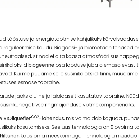
etud tööstuse ja energiatootmise kahjulikuks kõrvalsaadus
ja reguleerimise kaudu. Biogaasi- ja biometaanitehased 
kuneutraalsed, st nad ei aita kaasa atmosfääri süsihappegaas
sinikdioksiid
biogeenne
osa looduse juba olemasolevast tsük
avad. Kui me püüame selle süsinikdioksiidi kinni, muudame 
östuses esmase tooraine.
ude jaoks oluline ja laialdaselt kasutatav tooraine. Nüü
gi süsinikunegatiivse ringmajanduse võtmekomponendiks.
CO2
ue
BIOliquefier
-lahendus
, mis võimaldab koguda, puhast
likuks kasutamiseks. See uus tehnoloogia on Biovoima toot
 Hiltunen
koos oma meeskonnaga. Tehnoloogia muudab va