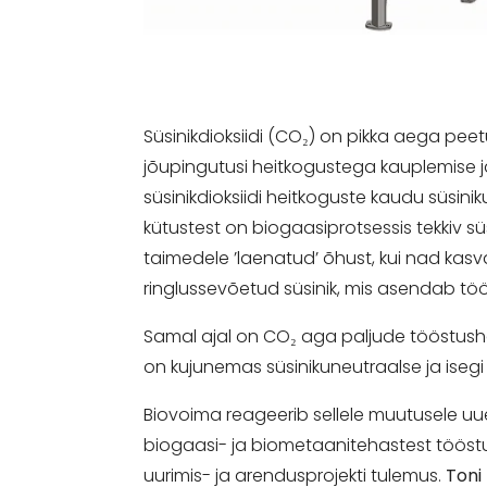
Süsinikdioksiidi (CO₂) on pikka aega pe
jõupingutusi heitkogustega kauplemise 
süsinikdioksiidi heitkoguste kaudu süsini
kütustest on biogaasiprotsessis tekkiv sü
taimedele ’laenatud’ õhust, kui nad kasv
ringlussevõetud süsinik, mis asendab tö
Samal ajal on CO₂ aga paljude tööstushar
on kujunemas süsinikuneutraalse ja ise
Biovoima reageerib sellele muutusele u
biogaasi- ja biometaanitehastest tööstus
uurimis- ja arendusprojekti tulemus.
Toni