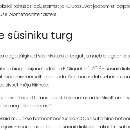
ksiidi tõhusat ladustamist ja kulutasuvat jaotamist lõppta
use biometaanitehastele.
 süsiniku turg
ka aega jälginud süsinikuturu arengut ja näeb biogeenses 
CO2
ela biogaasijaamadele ja BIOliquefier'ile
- süsinikdio
t märkimisväärselt laiendada. See parandab tehase kas
tiivset mõju kliimale.
unavad need turuosalised, kes vaatavad kriitiliselt oma v
d on aeg olla ennetav.”
dioksiid müüakse betoonitööstusele. CO₂ kasutamine beto
terjalis - suurepärane näide süsinikdioksiidi arukast kasuta