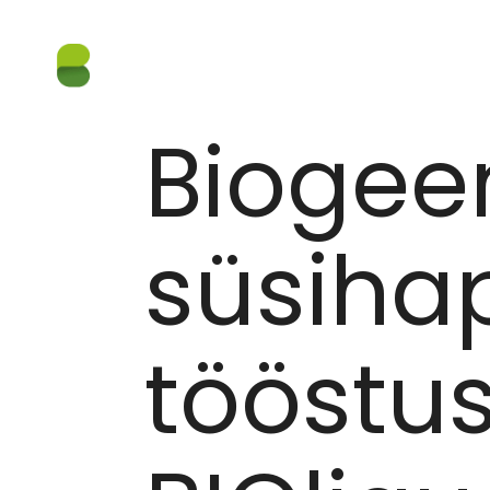
BIOGEENNE SÜSIHAPPEGAAS TÖÖSTUSELE - UU
17.04.2026
Biogee
süsiha
tööstus