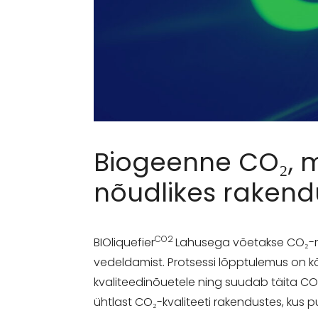
Biogeenne CO₂, m
nõudlikes rakend
CO2
BIOliquefier
Lahusega võetakse CO₂-rikk
vedeldamist. Protsessi lõpptulemus on k
kvaliteedinõuetele ning suudab täita CO₂
ühtlast CO₂-kvaliteeti rakendustes, kus puh