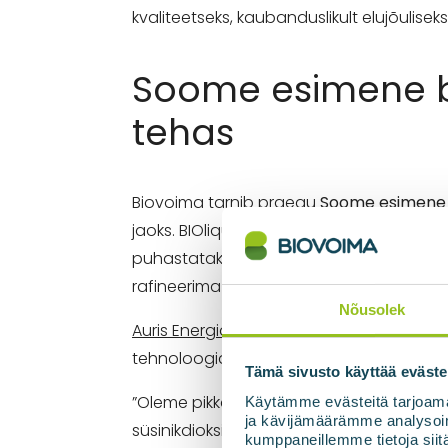
kvaliteetseks, kaubanduslikult elujõuliseks
Soome esimene b
tehas
Biovoima tarnib praegu
Soome esimene b
jaoks. BIOliquefier integreeritakse biog
puhastatakse ja veeldatakse, mis muudab 
rafineerima vastavalt toiduainetööstuse
Nõusolek
Auris Energia artikli kohaselt
Mäntsälä teh
tehnoloogia abil suunata tööstuslikuks k
Tämä sivusto käyttää eväste
”Oleme pikka aega arendanud süsinikdiok
Käytämme evästeitä tarjoama
ja kävijämäärämme analysoim
süsinikdioksiidi kogumisel ja kasutamisel
kumppaneillemme tietoja siitä