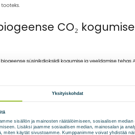
 tooteks.
iogeense CO₂ kogumise 
iogeense süsinikdioksiidi kogumise ja veeldamise tehas
A
aasi ümbertöötlemise protsessi. Biometaani rafineerimise kä
selle sobivaks tööstuslikuks kasutamiseks ja tõhusaks lo
 standarditele.
Yksityiskohdat
as hakkab tootma ligikaudu
3 500
tonni biopõhist süsinikd
asutuseks, selle asemel et seda atmosfääri paisata.
itä
siidi negatiivset biometaani tootmisahelat. See projekt 
mme sisällön ja mainosten räätälöimiseen, sosiaalisen median
iseen. Lisäksi jaamme sosiaalisen median, mainosalan ja analy
 tööstuslikus mastaabis,” ütles Biovoima tegevjuht.
Eero Til
, miten käytät sivustoamme. Kumppanimme voivat yhdistää näitä t