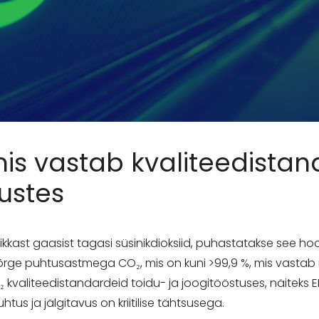
is vastab kvaliteedistan
ustes
ast gaasist tagasi süsinikdioksiid, puhastatakse see hooli
õrge puhtusastmega CO₂, mis on kuni >99,9 %, mis vastab 
 kvaliteedistandardeid toidu- ja joogitööstuses, näiteks E
tus ja jälgitavus on kriitilise tähtsusega.