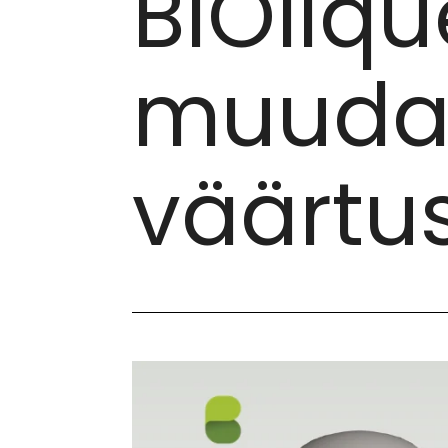
BIOliqu
muudab
väärtus