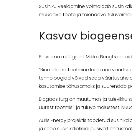
Süsiniku veeldamine võimaldab süsinikdio
müüdava toote ja täiendava tuluvõimal
Kasvav biogeense
Biovoima müügijuht
Mikko Bengts
on pik
”Biometaani tootmine loob uue väärtusah
tehnoloogiad võivad seda väärtusahela
kasutamise tõhusamaks ja suurendab posi
Biogaasiturg on muutumas ja tulevikku su
uutest tootmis- ja tuluvõimalustest. Nüü
Auris Energy projektis toodetud süsinik
ja seob süsinikdioksiidi püsivalt ehitusma