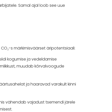
rbijatele. Samal ajal loob see uue
CO₂-s märkimisväärset äripotentsiaali:
ksiidi kogumise ja vedeldamise
umlikkust, muudab kõrvalvoogude
äärtusahelat ja haaravad varakult kinni
onis vähendab vajadust tsemendi järele
misest.