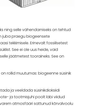
eks ning selle vähendamiseks on tehtud
on juba praegu biogeensete
i tekkimisele. Erinevalt fossiilsetest
list. See ei ole uus heide, vaid
selle jäätmetest tooraineks. See on
d on rollid muutumas: biogeenne süsinik
ada ja veeldada süsinikdioksiidi
e- ja tootmisjuhi poolt läbi viidud
rem atmosfääri sattunud kõrvalvoolu