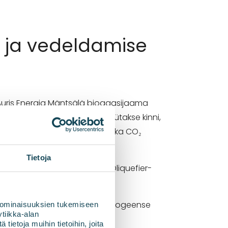
ja vedeldamise
uris Energia Mäntsälä biogaasijaama
igus tekkiv süsihappegaas püütakse kinni,
gistikaks. Tehas on võimeline ka CO₂
Tietoja
ioksiidi aastas
, mida saab BIOliquefier-
on suur läbimurre ja arendus biogeense
 ominaisuuksien tukemiseen
tiikka-alan
sala
.
ietoja muihin tietoihin, joita