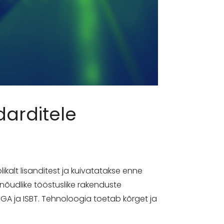
darditele
kalt lisanditest ja kuivatatakse enne
nõudlike tööstuslike rakenduste
IGA ja ISBT. Tehnoloogia toetab kõrget ja