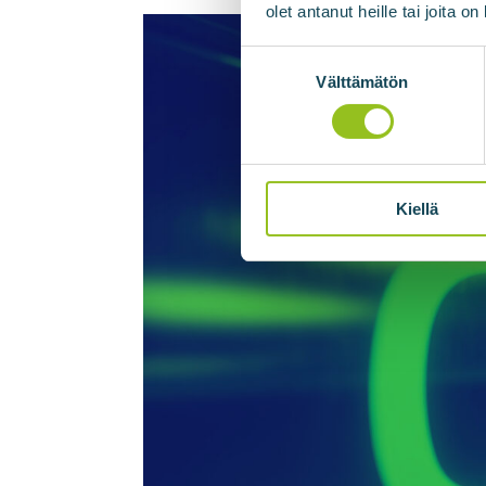
olet antanut heille tai joita o
Suostumuksen
valinta
Välttämätön
Kiellä