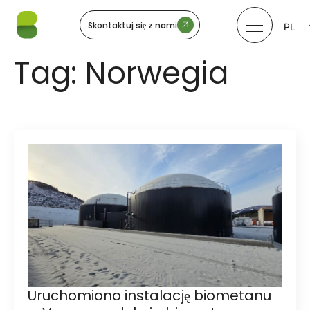
Skontaktuj się z nami
PL
LV
LT
Tag:
Norwegia
EE
SV
NO
Uruchomiono instalację biometanu