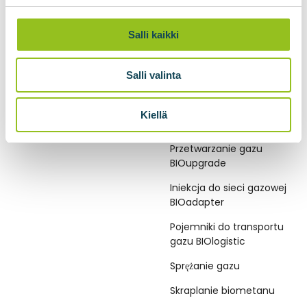
Salli kaikki
Salli valinta
BIOGAZOWNIE
TECHNOLOGIE
Kiellä
BIOMETANU
Biogazownie
Przetwarzanie gazu
BIOupgrade
Iniekcja do sieci gazowej
BIOadapter
Pojemniki do transportu
gazu BIOlogistic
Sprężanie gazu
Skraplanie biometanu