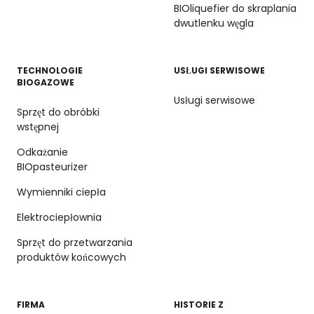
BIOliquefier do skraplania
dwutlenku węgla
TECHNOLOGIE
USŁUGI SERWISOWE
BIOGAZOWE
Usługi serwisowe
Sprzęt do obróbki
wstępnej
Odkażanie
BIOpasteurizer
Wymienniki ciepła
Elektrociepłownia
Sprzęt do przetwarzania
produktów końcowych
FIRMA
HISTORIE Z