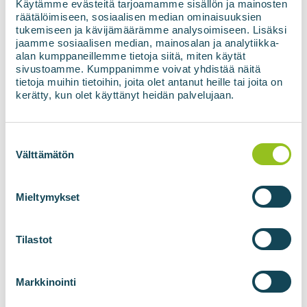
najnowszymi
Käytämme evästeitä tarjoamamme sisällön ja mainosten
räätälöimiseen, sosiaalisen median ominaisuuksien
wiadomościami na
tukemiseen ja kävijämäärämme analysoimiseen. Lisäksi
jaamme sosiaalisen median, mainosalan ja analytiikka-
temat energii
alan kumppaneillemme tietoja siitä, miten käytät
sivustoamme. Kumppanimme voivat yhdistää näitä
odnawialnej
tietoja muihin tietoihin, joita olet antanut heille tai joita on
kerätty, kun olet käyttänyt heidän palvelujaan.
Adres e-mail
*
Suostumuksen
valinta
Välttämätön
Mieltymykset
Zgoda
*
Wyrażam zgodę na wykorzystanie moich
danych zgodnie z Polityką prywatności.
*
Tilastot
Zapisz się do newslettera
Markkinointi