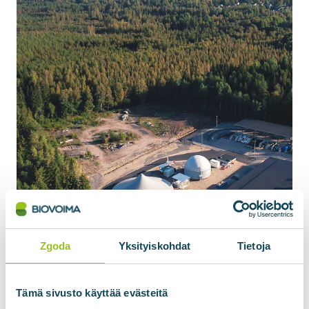
Zgoda
Yksityiskohdat
Tietoja
Bądź na bieżąco z
Tämä sivusto käyttää evästeitä