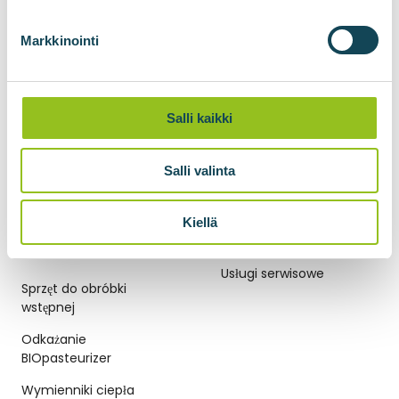
BIOadapter
Markkinointi
Pojemniki do transportu
gazu BIOlogistic
Sprężanie gazu
Salli kaikki
Skraplanie biometanu
BIOliquefier do skraplania
Salli valinta
dwutlenku węgla
Kiellä
TECHNOLOGIE
USŁUGI SERWISOWE
BIOGAZOWE
Usługi serwisowe
Sprzęt do obróbki
wstępnej
Odkażanie
BIOpasteurizer
Wymienniki ciepła