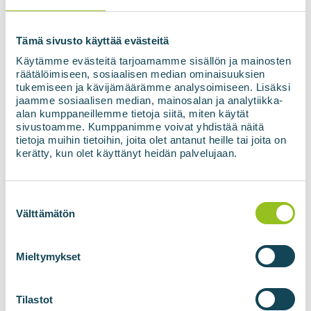
Zgoda
*
Wyrażam zgodę na wykorzystanie moich
danych zgodnie z Polityką prywatności.
*
Tämä sivusto käyttää evästeitä
Käytämme evästeitä tarjoamamme sisällön ja mainosten
räätälöimiseen, sosiaalisen median ominaisuuksien
Zapisz się do newslettera
tukemiseen ja kävijämäärämme analysoimiseen. Lisäksi
jaamme sosiaalisen median, mainosalan ja analytiikka-
alan kumppaneillemme tietoja siitä, miten käytät
sivustoamme. Kumppanimme voivat yhdistää näitä
tietoja muihin tietoihin, joita olet antanut heille tai joita on
kerätty, kun olet käyttänyt heidän palvelujaan.
Suostumuksen
valinta
Välttämätön
BIOGAZOWNIE
TECHNOLOGIE
BIOMETANU
Biogazownie
Mieltymykset
Przetwarzanie gazu
BIOupgrade
Tilastot
Iniekcja do sieci gazowej