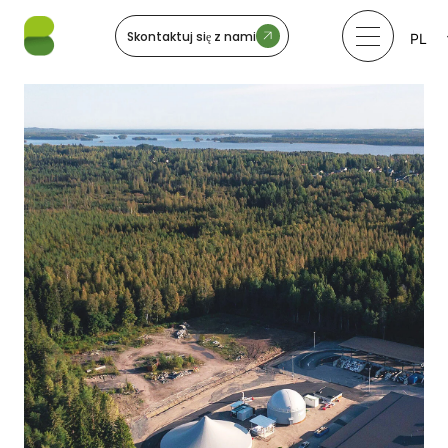
Skontaktuj się z nami
PL
LV
LT
EE
SV
NO