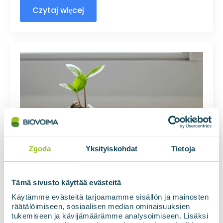
Czytaj więcej
Zgoda
Yksityiskohdat
Tietoja
ABC biogazu: sukcesy i wyzwania
Jani Kangasaho
04.02.2020
Brak komentarzy
Tämä sivusto käyttää evästeitä
Käytämme evästeitä tarjoamamme sisällön ja mainosten
Ustalenie kryteriów dla projektu biogazowego jest
räätälöimiseen, sosiaalisen median ominaisuuksien
ważne, aby projekt biogazowy kwalifikował się do
tukemiseen ja kävijämäärämme analysoimiseen. Lisäksi
finansowania.