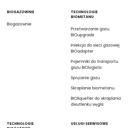
BIOGAZOWNIE
TECHNOLOGIE
BIOMETANU
Biogazownie
Przetwarzanie gazu
BIOupgrade
Iniekcja do sieci gazowej
BIOadapter
Pojemniki do transportu
gazu BIOlogistic
Sprężanie gazu
Skraplanie biometanu
BIOliquefier do skraplania
dwutlenku węgla
TECHNOLOGIE
USŁUGI SERWISOWE