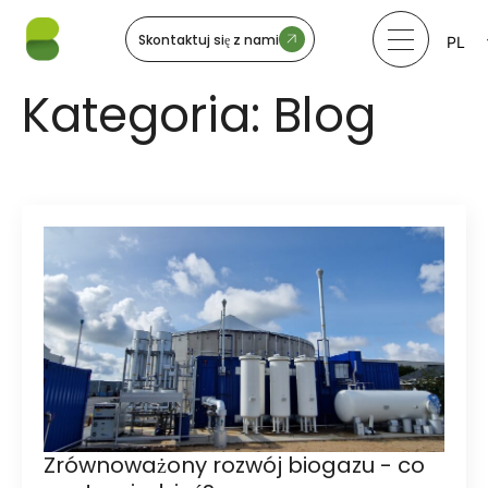
Skontaktuj się z nami
PL
LV
LT
Kategoria:
Blog
EE
SV
NO
Zrównoważony rozwój biogazu - co