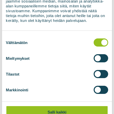
jaamme sosiaalisen median, mainosalan ja analytiikka-
alan kumppaneillemme tietoja siitä, miten käytät
Czytaj więcej
sivustoamme. Kumppanimme voivat yhdistää näitä
tietoja muihin tietoihin, joita olet antanut heille tai joita on
kerätty, kun olet käyttänyt heidän palvelujaan.
Suostumuksen
valinta
Välttämätön
Mieltymykset
Tilastot
Kontener przyłączeniowy sieci
Markkinointi
biometanowej przyczynia się do
rozwoju paliw wolnych od paliw
kopalnych
Salli kaikki