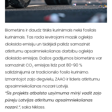
Biometāns ir daudz tīrāks kurināmais nekā fosilais
kurināmais. Tas rada ievērojami mazāk oglekļa
dioksīda emisiju un tādējādi palīdz samazināt
atkritumu apsaimniekošanas darbību oglekļa
dioksīda emisijas. Dažos gadījumos biometāns var
samazināt CO₂ emisijas līdz pat 80-90 %
salīdzinājumā ar tradicionālo fosilo kurināmo.
Izmantojot zaļo degvielu, ZAAO ir līderis atkritumu
apsaimniekošanas nozarē Latvijā.
”Šis projekts atbalsta uzņēmuma mērķi vadīt zaļo
pāreju Latvijas atkritumu apsaimniekošanas
nozarē.”
, saka Niklass.