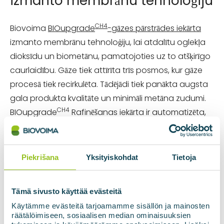
izmanto membrānu tehnoloģiju
CH4
Biovoima
BIOupgrade
-gāzes pārstrādes iekārta
izmanto membrānu tehnoloģiju, lai atdalītu oglekļa
dioksīdu un biometānu, pamatojoties uz to atšķirīgo
caurlaidību. Gāze tiek attīrīta trīs posmos, kur gāze
procesā tiek recirkulēta. Tādējādi tiek panākta augsta
gala produkta kvalitāte un minimāli metāna zudumi.
CH4
BIOupgrade
Rafinēšanas iekārta ir automatizēta,
viegli kontrolējama un attālināti vadāma sistēma, kas
no neapstrādātas biogāzes ražo augstas kvalitātes
biometānu.
Piekrišana
Yksityiskohdat
Tietoja
SIA ZAAO
nodrošina kvalitatīvus atkritumu
apsaimniekošanas pakalpojumus - atkritumu
Tämä sivusto käyttää evästeitä
savākšanu, šķirošanu, transportēšanu, apstrādi un
Käytämme evästeitä tarjoamamme sisällön ja mainosten
räätälöimiseen, sosiaalisen median ominaisuuksien
apglabāšanu videi draudzīgā veidā, kā arī