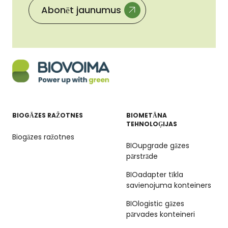
Abonēt jaunumus
BIOGĀZES RAŽOTNES
BIOMETĀNA
TEHNOLOĢIJAS
Biogāzes ražotnes
BIOupgrade gāzes
pārstrāde
BIOadapter tīkla
savienojuma konteiners
BIOlogistic gāzes
pārvades konteineri