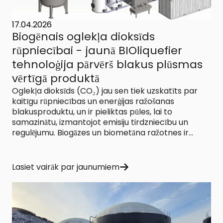
17.04.2026
Biogēnais oglekļa dioksīds
rūpniecībai - jaunā BIOliquefier
tehnoloģija pārvērš blakus plūsmas
vērtīgā produktā
Oglekļa dioksīds (CO₂) jau sen tiek uzskatīts par
kaitīgu rūpniecības un enerģijas ražošanas
blakusproduktu, un ir pieliktas pūles, lai to
samazinātu, izmantojot emisiju tirdzniecību un
regulējumu. Biogāzes un biometāna ražotnes ir...
Lasiet vairāk par jaunumiem