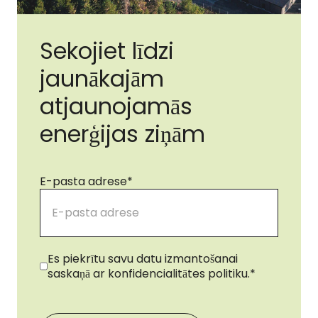
Sekojiet līdzi
jaunākajām
atjaunojamās
enerģijas ziņām
E-pasta adrese
*
Piekrišana
*
Es piekrītu savu datu izmantošanai
saskaņā ar konfidencialitātes politiku.
*