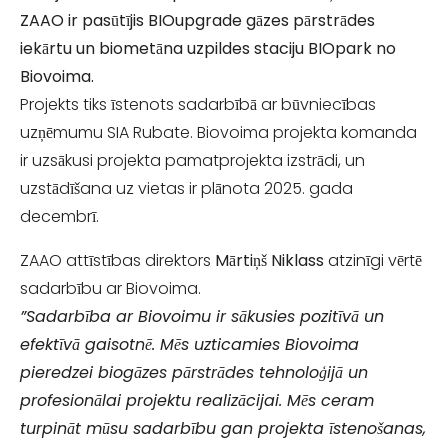
ZAAO ir pasūtījis BIOupgrade gāzes pārstrādes
iekārtu un biometāna uzpildes staciju BIOpark no
Biovoima.
Projekts tiks īstenots sadarbībā ar būvniecības
uzņēmumu SIA Rubate. Biovoima projekta komanda
ir uzsākusi projekta pamatprojekta izstrādi, un
uzstādīšana uz vietas ir plānota 2025. gada
decembrī.
ZAAO attīstības direktors
Mārtiņš Niklass
atzinīgi vērtē
sadarbību ar Biovoima.
”Sadarbība ar Biovoimu ir sākusies pozitīvā un
efektīvā gaisotnē. Mēs uzticamies Biovoima
pieredzei biogāzes pārstrādes tehnoloģijā un
profesionālai projektu realizācijai. Mēs ceram
turpināt mūsu sadarbību gan projekta īstenošanas,