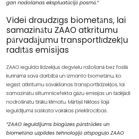
gan nodošanas ekspluatācijā posmā.”
Videi draudzīgs biometāns, lai
samazinātu ZAAO atkritumu
pārvadājumu transportlīdzekļu
radītās emisijas
ZAAO iegulda līdzekļus degvielu ražošanā bez fosilā
kurināmā savā darbībā un izmanto biometānu, ko
iegūst atkritumu savākšanas transportlīdzekļos, lai
samazinātu siltumnīcefekta gāzu emisijas un tādējādi
nodrošinātu tīrāku klimatu. Mārtiņš Niklass šajā
ieguldījumā saskata vairākas priekšrocības.
”ZAAO ieguldījums biogāzes pārstrādes un
biometāna uzpildes tehnoloģijā atspoguļo ZAAO