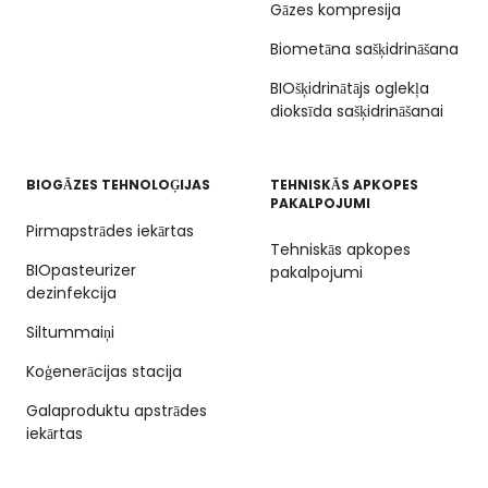
Gāzes kompresija
Biometāna sašķidrināšana
BIOšķidrinātājs oglekļa
dioksīda sašķidrināšanai
BIOGĀZES TEHNOLOĢIJAS
TEHNISKĀS APKOPES
PAKALPOJUMI
Pirmapstrādes iekārtas
Tehniskās apkopes
BIOpasteurizer
pakalpojumi
dezinfekcija
Siltummaiņi
Koģenerācijas stacija
Galaproduktu apstrādes
iekārtas