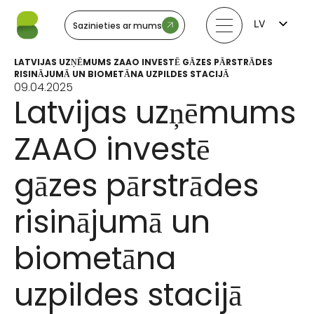
LV
Sazinieties ar mums
FI
EN
LATVIJAS UZŅĒMUMS ZAAO INVESTĒ GĀZES PĀRSTRĀDES
LT
RISINĀJUMĀ UN BIOMETĀNA UZPILDES STACIJĀ
EE
09.04.2025
SV
Latvijas uzņēmums
NO
ZAAO investē
gāzes pārstrādes
risinājumā un
biometāna
uzpildes stacijā