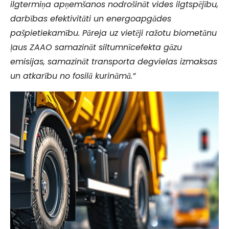
ilgtermiņa apņemšanos nodrošināt vides ilgtspējību,
darbības efektivitāti un energoapgādes
pašpietiekamību. Pāreja uz vietēji ražotu biometānu
ļaus ZAAO samazināt siltumnīcefekta gāzu
emisijas, samazināt transporta degvielas izmaksas
un atkarību no fosilā kurināmā.”