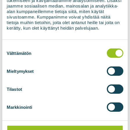
tukemiseen ja kävijämäärämme analysoimiseen. Lisäksi
komunikāciju un apmācību.
jaamme sosiaalisen median, mainosalan ja analytiikka-
alan kumppaneillemme tietoja siitä, miten käytät
SIA ZAAO ir valsts uzņēmums, kas pieder 11
sivustoamme. Kumppanimme voivat yhdistää näitä
pašvaldībām: Alūksnei, Balviem, Cēsīm, Gulbenei,
tietoja muihin tietoihin, joita olet antanut heille tai joita on
kerätty, kun olet käyttänyt heidän palvelujaan.
Limbažiem, Madonai, Saulkrastiem, Siguldai,
Smiltenei, Valkai un Valmierai.
Suostumuksen
SAZINIETIES AR MUMS
valinta
Välttämätön
Plašākai informācijai:
Mieltymykset
Jani Kangasaho
| Pārdošanas direktors, partneris
jani.kangasaho@biovoima.fi
| +358 50 468 7907
Tilastot
Evald Pärni | Pārdošanas vadītājs
,
Baltija
Markkinointi
evald.parni@biovoima.fi
| +372 501 2238