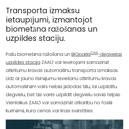
Transporta izmaksu
ietaupījumi, izmantojot
biometāna ražošanas un
uzpildes staciju.
CH4
Pašu biometāna ražošana un
BIOparks
-degvielas
uzpildes stacija
ZAAO var ievērojami samazināt
atkritumu kravas automašīnu transporta izmaksas.
Līdz ar jauno risinājumu ieviešanu atkritumu kravas
automašīnām vairs nebūs jādodas tālu, lai uzpildītu
degvielu, bet tās varēs uzpildīt degvielu savās telpās.
Vienlaikus ZAAO var samazināt atkarību no fosilā
kurināmā, kura cenas var krasi svārstīties.