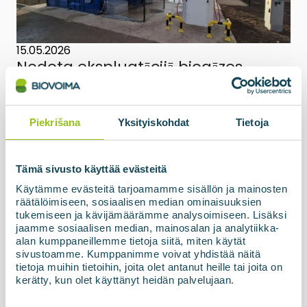
15.05.2026
Nodota ekspluatācijā biogāzes
pārstrādes iekārta Latvijas SIA ZAAO
BIOupgrade biogāzes pārstrādes iekārta, kas
balstīta uz membrānu tehnoloģiju, kopā ar uzpildes
Piekrišana
Yksityiskohdat
Tietoja
staciju un augstspiediena krātuvi ir oficiāli nodota
ekspluatācijā un nodota klientam Latvijā. Pēdējo
piecu gadu laikā...
Tämä sivusto käyttää evästeitä
Käytämme evästeitä tarjoamamme sisällön ja mainosten
räätälöimiseen, sosiaalisen median ominaisuuksien
Lasiet vairāk par jaunumiem
tukemiseen ja kävijämäärämme analysoimiseen. Lisäksi
jaamme sosiaalisen median, mainosalan ja analytiikka-
alan kumppaneillemme tietoja siitä, miten käytät
sivustoamme. Kumppanimme voivat yhdistää näitä
tietoja muihin tietoihin, joita olet antanut heille tai joita on
kerätty, kun olet käyttänyt heidän palvelujaan.