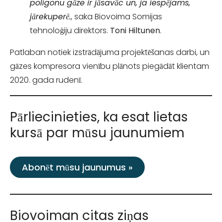
poligonu gāze ir jāsavāc un, ja iespējams,
jārekuperē.
, saka Biovoima Somijas
tehnoloģiju direktors.
Toni Hiltunen
.
Patlaban notiek izstrādājuma projektēšanas darbi, un
gāzes kompresora vienību plānots piegādāt klientam
2020. gada rudenī.
Pārliecinieties, ka esat lietas
kursā par mūsu jaunumiem
Abonēt mūsu jaunumus »
Biovoiman citas ziņas