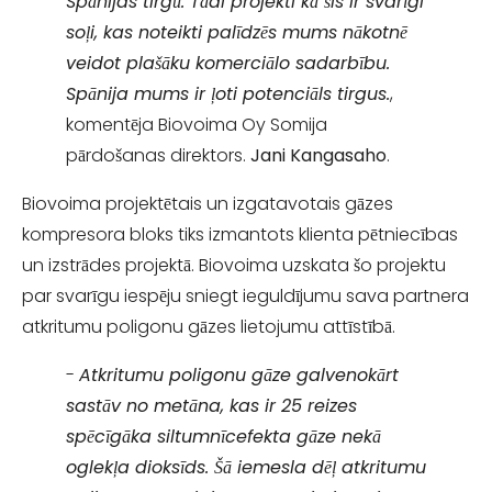
Spānijas tirgū. Tādi projekti kā šis ir svarīgi
soļi, kas noteikti palīdzēs mums nākotnē
veidot plašāku komerciālo sadarbību.
Spānija mums ir ļoti potenciāls tirgus.
,
komentēja Biovoima Oy Somija
pārdošanas direktors.
Jani Kangasaho
.
Biovoima projektētais un izgatavotais gāzes
kompresora bloks tiks izmantots klienta pētniecības
un izstrādes projektā. Biovoima uzskata šo projektu
par svarīgu iespēju sniegt ieguldījumu sava partnera
atkritumu poligonu gāzes lietojumu attīstībā.
-
Atkritumu poligonu gāze galvenokārt
sastāv no metāna, kas ir 25 reizes
spēcīgāka siltumnīcefekta gāze nekā
oglekļa dioksīds. Šā iemesla dēļ atkritumu