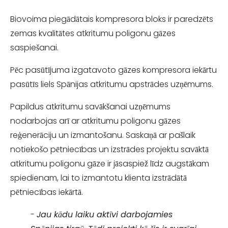
Biovoima piegādātais kompresora bloks ir paredzēts
zemas kvalitātes atkritumu poligonu gāzes
saspiešanai.
Pēc pasūtījuma izgatavoto gāzes kompresora iekārtu
pasūtīs liels Spānijas atkritumu apstrādes uzņēmums.
Papildus atkritumu savākšanai uzņēmums
nodarbojas arī ar atkritumu poligonu gāzes
reģenerāciju un izmantošanu. Saskaņā ar pašlaik
notiekošo pētniecības un izstrādes projektu savāktā
atkritumu poligonu gāze ir jāsaspiež līdz augstākam
spiedienam, lai to izmantotu klienta izstrādātā
pētniecības iekārtā.
-
Jau kādu laiku aktīvi darbojamies