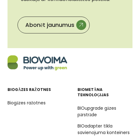
Abonēt jaunumus
BIOGĀZES RAŽOTNES
BIOMETĀNA
TEHNOLOĢIJAS
Biogāzes ražotnes
BIOupgrade gāzes
pārstrāde
BIOadapter tīkla
savienojuma konteiners