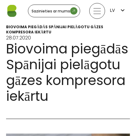
LV
Sazinieties ar mums
FI
EN
BIOVOIMA PIEGĀDĀS SPĀNIJAI PIELĀGOTU GĀZES
LT
KOMPRESORA IEKĀRTU
EE
28.07.2020
SV
Biovoima piegādās
NO
Spānijai pielāgotu
gāzes kompresora
iekārtu