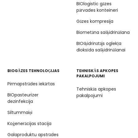
BIOlogistic gāzes
pārvades konteineri
Gāzes kompresija
Biometāna sašķidrināšana
BIOšķidrinātājs oglekļa
dioksīda sašķidrināšanai
BIOGĀZES TEHNOLOĢIJAS
TEHNISKĀS APKOPES
PAKALPOJUMI
Pirmapstrādes iekārtas
Tehniskās apkopes
BIOpasteurizer
pakalpojumi
dezinfekcija
Siltummaiņi
Koģenerācijas stacija
Galaproduktu apstrādes