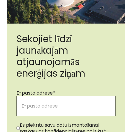
Sekojiet līdzi
jaunākajām
atjaunojamās
enerģijas ziņām
E-pasta adrese
*
Piekrišana
*
Es piekrītu savu datu izmantošanai
saskaņā ar konfidencialitātes politiku.
*