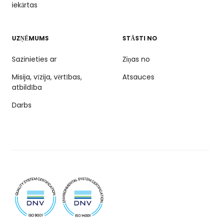
iekārtas
UZŅĒMUMS
STĀSTI NO
Sazinieties ar
Ziņas no
Misija, vīzija, vērtības,
Atsauces
atbildība
Darbs