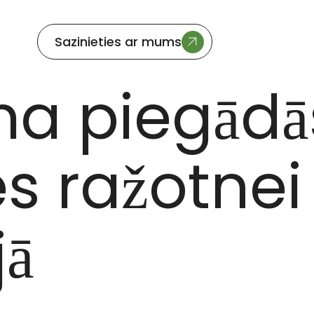
Sazinieties ar mums
ĒĢIJĀ
ma piegādā
s ražotnei
jā