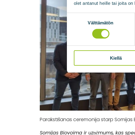
olet antanut heille tai joita o
Suostumuksen
valinta
Välttämätön
Kiellä
Parakstīšanas ceremonija starp Somijas Bi
Somijas Biovoima ir uzņēmums, kas speci