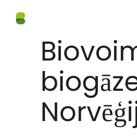
BIOVOIMA PIEGĀDĀS BIOGĀZES RAŽOTNEI NORV
16.05.2023
Biovoi
biogāze
Norvēģi