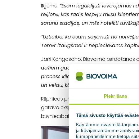
līgumu.
”Esam ieguldījuši ievērojamus lī
reģionā, kas radīs iespēju mūsu klientiem
sarunu stadijas, un mēs noteikti tuvākaj
”Uzticība, ko esam saņēmuši no norvēģiem,
Tomēr izaugsmei ir nepieciešams kapitāls
Jani Kangasaho, Biovoima pārdošanas dir
dažiem gadiem, tāpēc mūsu ieguldījumi N
process klientam tika veikts ļoti profes
un veidu, kā klients apsprieda un veica
Piekrišana
Rūpnīcas projektēšana tiks uzsākta nekavē
gatava ekspluatācijai 2026. gada sākumā. 
būvniecībai nākotnē.
Tämä sivusto käyttää eväste
Käytämme evästeitä tarjoama
ja kävijämäärämme analysoim
kumppaneillemme tietoja siitä