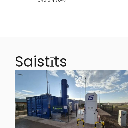
040 514 7047
Saistīts