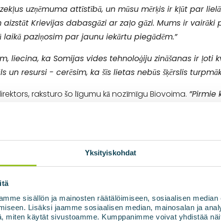
dzekļus uzņēmuma attīstībā, un mūsu mērķis ir kļūt par li
 aizstāt Krievijas dabasgāzi ar zaļo gāzi. Mums ir vairāki 
ā laikā paziņosim par jaunu iekārtu piegādēm.”
 liecina, ka Somijas vides tehnoloģiju zināšanas ir ļoti k
 un resursi - cerēsim, ka šīs lietas nebūs šķērslis turpm
ektors, raksturo šo līgumu kā nozīmīgu Biovoima.
”Pirmie 
orvēģijas tirgū un attiecību ar klientiem pārvaldībā ta
ionāli, un tas prasīja daudz arī no Biovoima darbiniekiem.
 šādu iepirkuma procesu. ”
Kangasaho uzsver.
Yksityiskohdat
joties, bet būvniecība un iekārtu uzstādīšana sāksies 2024
Norvēģijā noteiktās prasības par bioatkritumu dalītu savāk
itä
mme sisällön ja mainosten räätälöimiseen, sosiaalisen median
iseen. Lisäksi jaamme sosiaalisen median, mainosalan ja analy
, miten käytät sivustoamme. Kumppanimme voivat yhdistää näitä t