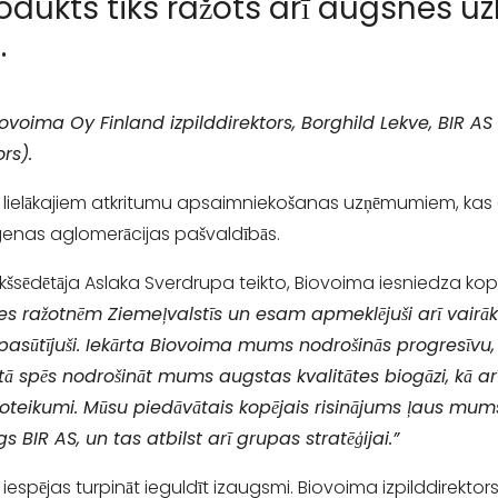
rodukts tiks ražots arī augsnes 
.
 Biovoima Oy Finland izpilddirektors, Borghild Lekve, BIR A
rs).
jas lielākajiem atkritumu apsaimniekošanas uzņēmumiem, ka
genas aglomerācijas pašvaldībās.
ekšsēdētāja Aslaka Sverdrupa teikto, Biovoima iesniedza k
āzes ražotnēm Ziemeļvalstīs un esam apmeklējuši arī vairā
pasūtījuši. Iekārta Biovoima mums nodrošinās progresīvu,
a tā spēs nodrošināt mums augstas kvalitātes biogāzi, kā ar
 noteikumi. Mūsu piedāvātais kopējais risinājums ļaus mums 
īgs BIR AS, un tas atbilst arī grupas stratēģijai.”
iespējas turpināt ieguldīt izaugsmi. Biovoima izpilddirektors