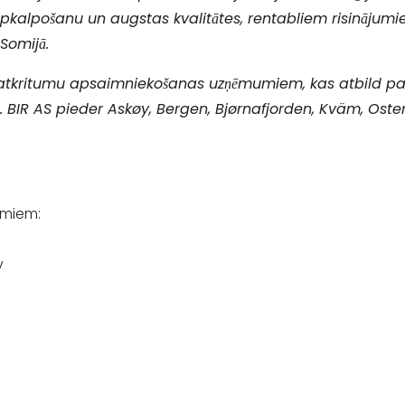
apkalpošanu un augstas kvalitātes, rentabliem risinājumi
Somijā.
iem atkritumu apsaimniekošanas uzņēmumiem, kas atbild 
. BIR AS pieder Askøy, Bergen, Bjørnafjorden, Kväm, Os
jumiem:
y