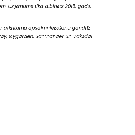
em. Uzņēmums tika dibināts 2015. gadā,
par atkritumu apsaimniekošanu gandrīz
terøy, Øygarden, Samnanger un Vaksdal