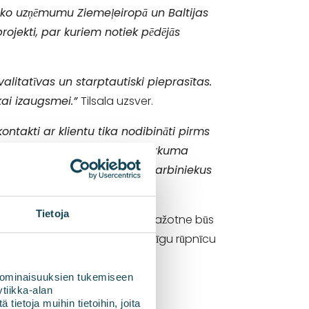
elāko uzņēmumu Ziemeļeiropā un Baltijas
projekti, par kuriem notiek pēdējās
valitatīvas un starptautiski pieprasītas.
ākai izaugsmei.”
Tilsala uzsver.
kontakti ar klientu tika nodibināti pirms
gad atmaksājas. Galīgais iepirkuma
 Es ļoti augstu vērtēju mūsu darbiniekus
Tietoja
. gada pirmajā pusē. Biogāzes ražotne būs
šanu būs nozīmīgs stimuls līdzīgu rūpnīcu
 ominaisuuksien tukemiseen
tiikka-alan
ietoja muihin tietoihin, joita