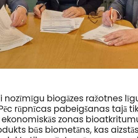
si nozīmīgu biogāzes ražotnes līg
. Pēc rūpnīcas pabeigšanas tajā ti
 ekonomiskās zonas bioatkritum
rodukts būs biometāns, kas aizstā