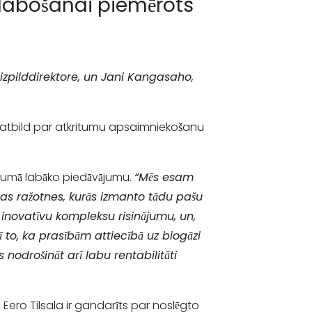
uzlabošanai piemērots
S izpilddirektore, un Jani Kangasaho,
s atbild par atkritumu apsaimniekošanu
opumā labāko piedāvājumu.
“Mēs esam
kas ražotnes, kurās izmanto tādu pašu
 inovatīvu kompleksu risinājumu, un,
ī to, ka prasībām attiecībā uz biogāzi
nodrošināt arī labu rentabilitāti
 Eero Tilsala ir gandarīts par noslēgto