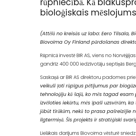
rūpniecībā. Kā blakusp
bioloģiskais mēslojums
(Attēlā no kreisās uz labo: Eero Tilsala,
Biovoima Oy Finland pārdošanas direkto
Rūpnīcā investē BIR AS, viens no Norvēģi
gandrīz 400 000 iedzīvotāju septiņās Ber
Saskaņā ar BIR AS direktoru padomes pri
veikuši ļoti rūpīgus pētījumus par biog
tehnoloģiju kā šajā, ko mēs tagad esam 
izvēloties iekārtu, mēs īpaši uzsvērām, k
jābūt tīrākām, nekā to prasa pašreizējie
ilgtermiņā. Šis projekts ir stratēģiski svar
Lielākais darījums Biovoima vēsturē sniedz 