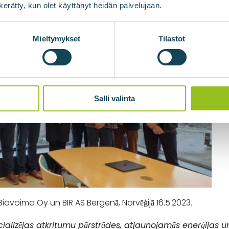
n kerätty, kun olet käyttänyt heidän palvelujaan.
Mieltymykset
Tilastot
Salli valinta
ovoima Oy un BIR AS Bergenā, Norvēģijā 16.5.2023.
alizējas atkritumu pārstrādes, atjaunojamās enerģijas un