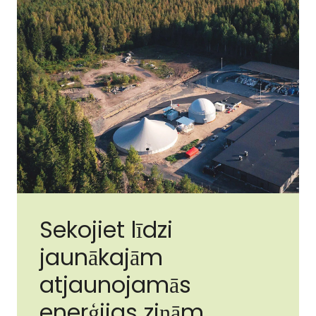
Sekojiet līdzi
jaunākajām
atjaunojamās
enerģijas ziņām