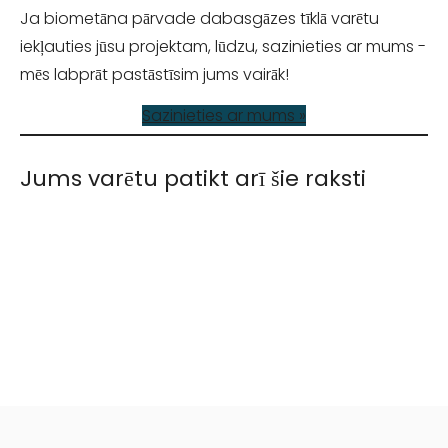
Ja biometāna pārvade dabasgāzes tīklā varētu
iekļauties jūsu projektam, lūdzu, sazinieties ar mums -
mēs labprāt pastāstīsim jums vairāk!
Sazinieties ar mums »
Jums varētu patikt arī šie raksti