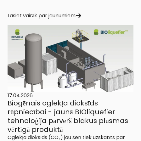
Lasiet vairāk par jaunumiem
17.04.2026
Biogēnais oglekļa dioksīds
rūpniecībai - jaunā BIOliquefier
tehnoloģija pārvērš blakus plūsmas
vērtīgā produktā
Oglekļa dioksīds (CO₂) jau sen tiek uzskatīts par