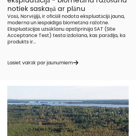
ekspluatācijā - biometāna ražošana
notiek saskaņā ar plānu
Vosā, Norvēģijā, ir oficiāli nodota ekspluatācijā jauna,
moderna un iespaidīga biometāna ražotne.
Ekspluatācijas uzsākšanu apstiprināja SAT (Site
Acceptance Test) testa izdošana, kas parādīja, ka
produkts ir...
Lasiet vairāk par jaunumiem