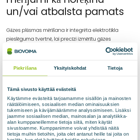
un/vai atbalsta pamats
Gāzes plūsmas mērīšana ir integrēta elektrotīkla
pieslēguma tvertnē, lai precīzi izmērītu gāzes
daudzumu, kas plūst caur tvertni. Mērījums ir
savienots ar ar tvertnes automatizāciju, kas ļauj
attālināti nolasīt un pārsūtīt mērījumu datus. uz ārējo
Piekrišana
Yksityiskohdat
Tietoja
sistēmu. Plūsmas mērīšana ļauj arī tīkla uzņēmumam
vai galapatērētājam precīzi noteikt piegādāto gāzes
Tämä sivusto käyttää evästeitä
daudzumu. Ja biometāna piegādi no tīkla sedz
Käytämme evästeitä tarjoamamme sisällön ja mainosten
valsts enerģijas subsīdiju politika, būs iespējams veikt
räätälöimiseen, sosiaalisen median ominaisuuksien
šādas darbības informāciju par piegādāto enerģiju, kā
tukemiseen ja kävijämäärämme analysoimiseen. Lisäksi
jaamme sosiaalisen median, mainosalan ja analytiikka-
to pieprasa subsīdijas, var iegūt, izmantojot tos
alan kumppaneillemme tietoja siitä, miten käytät
pašus mērījumus.
sivustoamme. Kumppanimme voivat yhdistää näitä
tietoja muihin tietoihin, joita olet antanut heille tai joita on
kerätty, kun olet käyttänyt heidän palvelujaan.