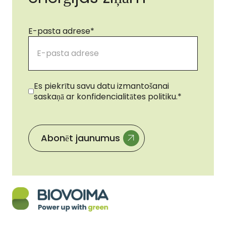
E-pasta adrese
*
Piekrišana
*
Es piekrītu savu datu izmantošanai
saskaņā ar konfidencialitātes politiku.
*
Abonēt jaunumus