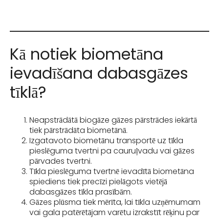
Kā notiek biometāna
ievadīšana dabasgāzes
tīklā?
Neapstrādātā biogāze gāzes pārstrādes iekārtā
tiek pārstrādāta biometānā.
Izgatavoto biometānu transportē uz tīkla
pieslēguma tvertni pa cauruļvadu vai gāzes
pārvades tvertni.
Tīkla pieslēguma tvertnē ievadītā biometāna
spiediens tiek precīzi pielāgots vietējā
dabasgāzes tīkla prasībām.
Gāzes plūsma tiek mērīta, lai tīkla uzņēmumam
vai gala patērētājam varētu izrakstīt rēķinu par