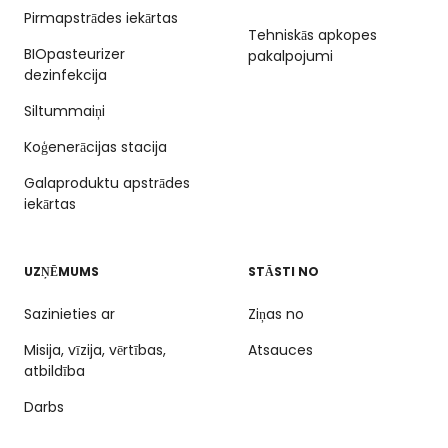
Pirmapstrādes iekārtas
Tehniskās apkopes
BIOpasteurizer
pakalpojumi
dezinfekcija
Siltummaiņi
Koģenerācijas stacija
Galaproduktu apstrādes
iekārtas
UZŅĒMUMS
STĀSTI NO
Sazinieties ar
Ziņas no
Misija, vīzija, vērtības,
Atsauces
atbildība
Darbs