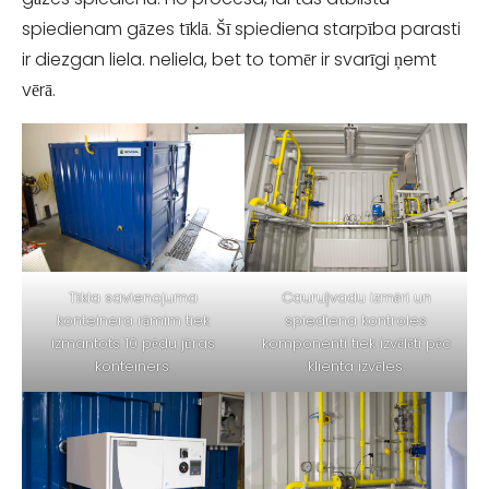
spiedienam gāzes tīklā. Šī spiediena starpība parasti
ir diezgan liela. neliela, bet to tomēr ir svarīgi ņemt
vērā.
Tīkla savienojuma
Cauruļvadu izmēri un
konteinera rāmim tiek
spiediena kontroles
izmantots 10 pēdu jūras
komponenti tiek izvēlēti pēc
konteiners.
klienta izvēles.