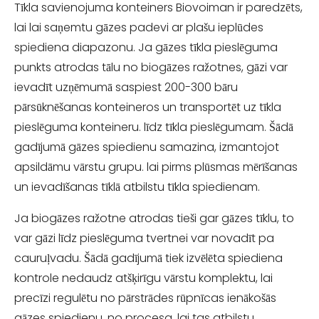
Tīkla savienojuma konteiners Biovoiman ir paredzēts,
lai lai saņemtu gāzes padevi ar plašu ieplūdes
spiediena diapazonu. Ja gāzes tīkla pieslēguma
punkts atrodas tālu no biogāzes ražotnes, gāzi var
ievadīt uzņēmumā saspiest 200-300 bāru
pārsūknēšanas konteineros un transportēt uz tīkla
pieslēguma konteineru. līdz tīkla pieslēgumam. Šādā
gadījumā gāzes spiedienu samazina, izmantojot
apsildāmu vārstu grupu. lai pirms plūsmas mērīšanas
un ievadīšanas tīklā atbilstu tīkla spiedienam.
Ja biogāzes ražotne atrodas tieši gar gāzes tīklu, to
var gāzi līdz pieslēguma tvertnei var novadīt pa
cauruļvadu. Šādā gadījumā tiek izvēlēta spiediena
kontrole nedaudz atšķirīgu vārstu komplektu, lai
precīzi regulētu no pārstrādes rūpnīcas ienākošās
gāzes spiedienu. no procesa, lai tas atbilstu