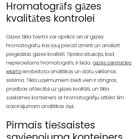
Hromatogrāfs gāzes
kvalitātes kontrolei
Gāzes tīkla tvertni var aprīkot arī ar gāzes
hromatogrāfu, kas ļauj precīzi izmērīt un analizēt
piegādātās gāzes kvalitāti. Tipiska situācija, kad
nepieciešams hromatogrāfs, ir šāda.
gāzes pārstrādes
iekārta
ierobežota analītikas un datu vākšanas
sistēma. Tīkla uzņēmumiem bieži vien ir stingras
prasības attiecībā uz gāzes kvalitāti, un tīkla
saskarnes konteiners ar hromatogrāfiju atbilst šim
izaicinājumam analītikas ziņā.
Pirmais tiešsaistes
savienojuma konteiners