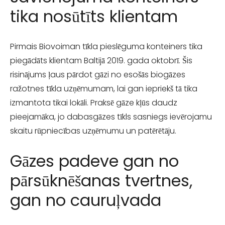
tika nosūtīts klientam
Pirmais Biovoiman tīkla pieslēguma konteiners tika
piegādāts klientam Baltijā 2019. gada oktobrī. Šis
risinājums ļaus pārdot gāzi no esošās biogāzes
ražotnes tīkla uzņēmumam, lai gan iepriekš tā tika
izmantota tikai lokāli. Praksē gāze kļūs daudz
pieejamāka, jo dabasgāzes tīkls sasniegs ievērojamu
skaitu rūpniecības uzņēmumu un patērētāju.
Gāzes padeve gan no
pārsūknēšanas tvertnes,
gan no cauruļvada