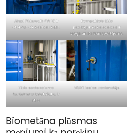
Jäspi Pikkuwatti PW 13 ir
Kompaktais tīkla
efektīvs elektriskais katls.
pieslēguma konteiners ir
viegli un lēti transportējams.
Tīkla savienojuma
NGV1 ieejas savienotājs.
konteinera izvietošana ir
ātra.
Biometāna plūsmas
mērījumi kā norēķinu