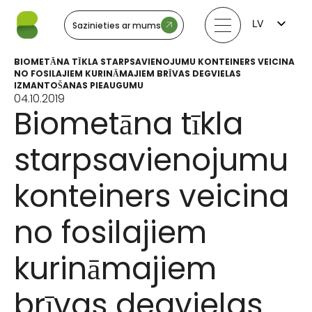
LV
Sazinieties ar mums
FI
EN
BIOMETĀNA TĪKLA STARPSAVIENOJUMU KONTEINERS VEICINA
LT
NO FOSILAJIEM KURINĀMAJIEM BRĪVAS DEGVIELAS
EE
IZMANTOŠANAS PIEAUGUMU
SV
04.10.2019
NO
Biometāna tīkla
starpsavienojumu
konteiners veicina
no fosilajiem
kurināmajiem
brīvas degvielas