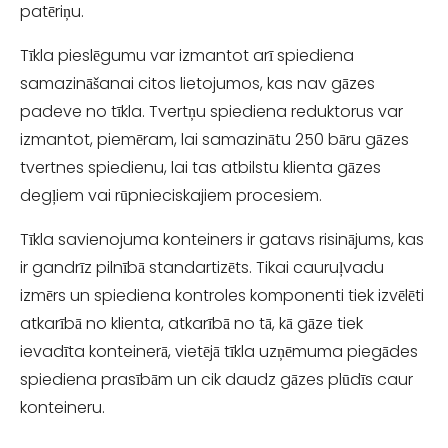
patēriņu.
Tīkla pieslēgumu var izmantot arī spiediena
samazināšanai citos lietojumos, kas nav gāzes
padeve no tīkla. Tvertņu spiediena reduktorus var
izmantot, piemēram, lai samazinātu 250 bāru gāzes
tvertnes spiedienu, lai tas atbilstu klienta gāzes
degļiem vai rūpnieciskajiem procesiem.
Tīkla savienojuma konteiners ir gatavs risinājums, kas
ir gandrīz pilnībā standartizēts. Tikai cauruļvadu
izmērs un spiediena kontroles komponenti tiek izvēlēti
atkarībā no klienta, atkarībā no tā, kā gāze tiek
ievadīta konteinerā, vietējā tīkla uzņēmuma piegādes
spiediena prasībām un cik daudz gāzes plūdīs caur
konteineru.