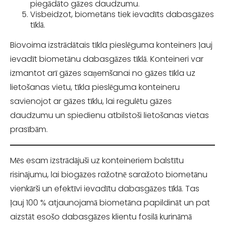
piegādāto gāzes daudzumu.
Visbeidzot, biometāns tiek ievadīts dabasgāzes
tīklā.
Biovoima izstrādātais tīkla pieslēguma konteiners ļauj
ievadīt biometānu dabasgāzes tīklā. Konteineri var
izmantot arī gāzes saņemšanai no gāzes tīkla uz
lietošanas vietu, tīkla pieslēguma konteineru
savienojot ar gāzes tīklu, lai regulētu gāzes
daudzumu un spiedienu atbilstoši lietošanas vietas
prasībām.
Mēs esam izstrādājuši uz konteineriem balstītu
risinājumu, lai biogāzes ražotnē saražoto biometānu
vienkārši un efektīvi ievadītu dabasgāzes tīklā. Tas
ļauj 100 % atjaunojamā biometāna papildināt un pat
aizstāt esošo dabasgāzes klientu fosilā kurināmā