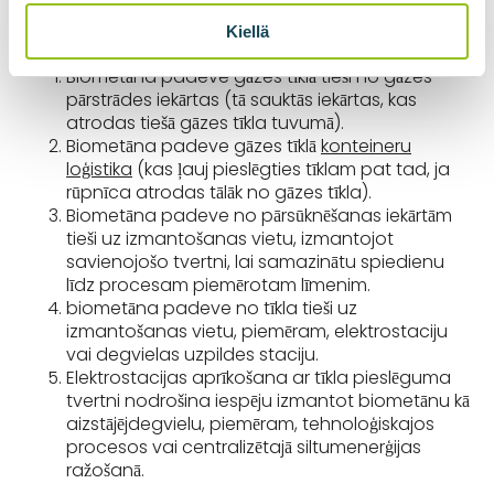
konteineru:
Kiellä
Biometāna padeve gāzes tīklā tieši no gāzes
pārstrādes iekārtas (tā sauktās iekārtas, kas
atrodas tiešā gāzes tīkla tuvumā).
Biometāna padeve gāzes tīklā
konteineru
loģistika
(kas ļauj pieslēgties tīklam pat tad, ja
rūpnīca atrodas tālāk no gāzes tīkla).
Biometāna padeve no pārsūknēšanas iekārtām
tieši uz izmantošanas vietu, izmantojot
savienojošo tvertni, lai samazinātu spiedienu
līdz procesam piemērotam līmenim.
biometāna padeve no tīkla tieši uz
izmantošanas vietu, piemēram, elektrostaciju
vai degvielas uzpildes staciju.
Elektrostacijas aprīkošana ar tīkla pieslēguma
tvertni nodrošina iespēju izmantot biometānu kā
aizstājējdegvielu, piemēram, tehnoloģiskajos
procesos vai centralizētajā siltumenerģijas
ražošanā.