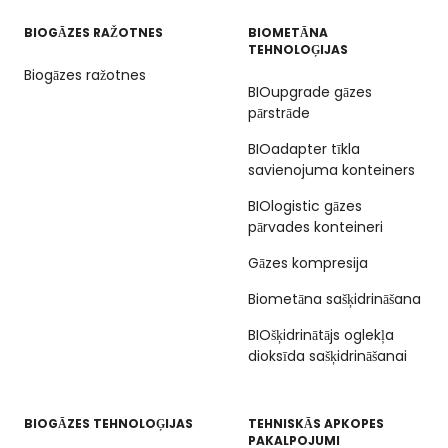
BIOGĀZES RAŽOTNES
BIOMETĀNA
TEHNOLOĢIJAS
Biogāzes ražotnes
BIOupgrade gāzes
pārstrāde
BIOadapter tīkla
savienojuma konteiners
BIOlogistic gāzes
pārvades konteineri
Gāzes kompresija
Biometāna sašķidrināšana
BIOšķidrinātājs oglekļa
dioksīda sašķidrināšanai
BIOGĀZES TEHNOLOĢIJAS
TEHNISKĀS APKOPES
PAKALPOJUMI