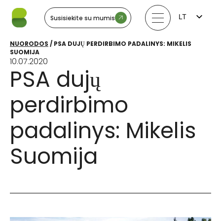
LT
Susisiekite su mumis
FI
EN
NUORODOS
/
PSA DUJŲ PERDIRBIMO PADALINYS: MIKELIS
LV
SUOMIJA
EE
10.07.2020
SV
PSA dujų
NO
perdirbimo
padalinys: Mikelis
Suomija