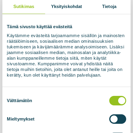
degaline ir aukšto slėgio saugykla jau oficialiai
paleistas ir perduotas klientui Latvijoje. Galutinis...
Sutikimas
Yksityiskohdat
Tietoja
Tämä sivusto käyttää evästeitä
Skaitykite daugiau apie naujienas
Käytämme evästeitä tarjoamamme sisällön ja mainosten
räätälöimiseen, sosiaalisen median ominaisuuksien
tukemiseen ja kävijämäärämme analysoimiseen. Lisäksi
jaamme sosiaalisen median, mainosalan ja analytiikka-
alan kumppaneillemme tietoja siitä, miten käytät
sivustoamme. Kumppanimme voivat yhdistää näitä
tietoja muihin tietoihin, joita olet antanut heille tai joita on
kerätty, kun olet käyttänyt heidän palvelujaan.
Suostumuksen
valinta
Välttämätön
10.04.2026
Biodujų gamykla ir degalinė Vosse,
Norvegijoje
Mieltymykset
Biovoima įgyvendino didelę biometano gamyklą
Bergeno ekonominiame regione, Vosse,