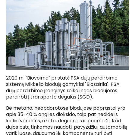
2020 m. "Biovoima" pristatė PSA dujų perdirbimo
sistemą Mikkelio biodujų gamyklai "Biosairila". PSA
dujų perdirbimo įrenginys reikalingas biodujoms
perdirbti į transporto degalus (SGD).
Be metano, neapdorotose biodujose paprastai yra
apie 35-40 % anglies dioksido, taip pat nedidelis
kiekis vandens, azoto, deguonies ir priemaišų. Kad
dujos būtų tinkamos naudoti, pavyzdžiui, automobilių
varikliuose, dauguma šių komponentų turi būti