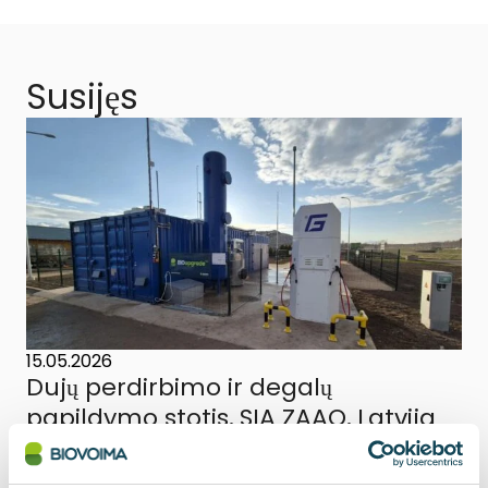
Susijęs
15.05.2026
Dujų perdirbimo ir degalų
papildymo stotis, SIA ZAAO, Latvija
Membranine technologija pagrįstas biodujų
perdirbimo įrenginys "BIOupgrade" kartu su