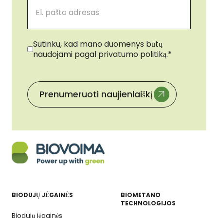
Sutikimas
*
Sutinku, kad mano duomenys būtų
naudojami pagal privatumo politiką.
*
BIODUJŲ JĖGAINĖS
BIOMETANO
TECHNOLOGIJOS
Biodujų jėgainės