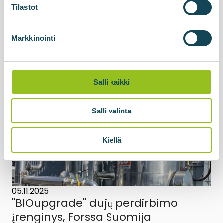
Tilastot
Norvegijoje, kurios statybos ir įrangos montavimo
darbai prasidėjo 2024 m., o gamykla oficialiai
pradėta eksploatuoti 2026 m. balandį....
Markkinointi
Skaitykite daugiau apie naujienas
Salli kaikki
Salli valinta
Kiellä
05.11.2025
"BIOupgrade" dujų perdirbimo
įrenginys, Forssa Suomija