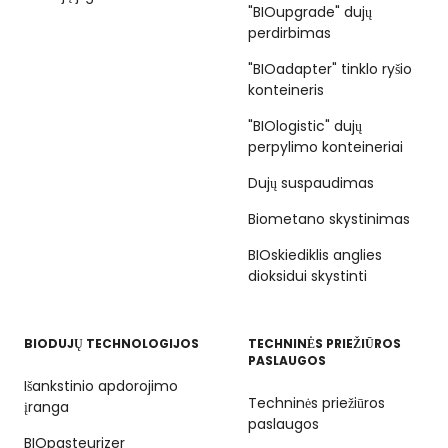
"BIOupgrade" dujų
perdirbimas
"BIOadapter" tinklo ryšio
konteineris
"BIOlogistic" dujų
perpylimo konteineriai
Dujų suspaudimas
Biometano skystinimas
BIOskiediklis anglies
dioksidui skystinti
BIODUJŲ TECHNOLOGIJOS
TECHNINĖS PRIEŽIŪROS
PASLAUGOS
Išankstinio apdorojimo
Techninės priežiūros
įranga
paslaugos
BIOpasteurizer