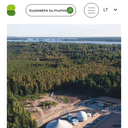
LT
Susisiekite su mumis
FI
EN
LV
EE
SV
NO