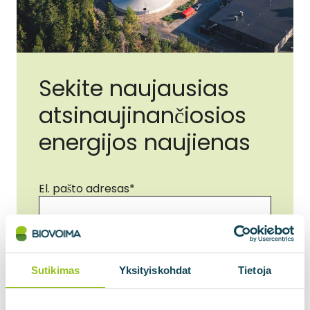
Sekite naujausias
atsinaujinančiosios
energijos naujienas
El. pašto adresas
*
Sutikimas
*
Sutinku, kad mano duomenys būtų
Sutikimas
Yksityiskohdat
Tietoja
naudojami pagal privatumo politiką.
*