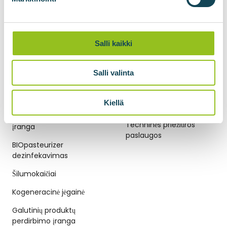
Dujų suspaudimas
Biometano skystinimas
Salli kaikki
BIOskiediklis anglies
dioksidui skystinti
Salli valinta
BIODUJŲ TECHNOLOGIJOS
TECHNINĖS PRIEŽIŪROS
Kiellä
PASLAUGOS
Išankstinio apdorojimo
Techninės priežiūros
įranga
paslaugos
BIOpasteurizer
dezinfekavimas
Šilumokaičiai
Kogeneracinė jėgainė
Galutinių produktų
perdirbimo įranga