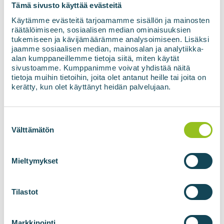
Tämä sivusto käyttää evästeitä
Prenumeruoti naujienlaiškį
Käytämme evästeitä tarjoamamme sisällön ja mainosten
räätälöimiseen, sosiaalisen median ominaisuuksien
tukemiseen ja kävijämäärämme analysoimiseen. Lisäksi
jaamme sosiaalisen median, mainosalan ja analytiikka-
alan kumppaneillemme tietoja siitä, miten käytät
sivustoamme. Kumppanimme voivat yhdistää näitä
tietoja muihin tietoihin, joita olet antanut heille tai joita on
kerätty, kun olet käyttänyt heidän palvelujaan.
Suostumuksen
BIODUJŲ JĖGAINĖS
BIOMETANO
valinta
Välttämätön
TECHNOLOGIJOS
Biodujų jėgainės
"BIOupgrade" dujų
Mieltymykset
perdirbimas
"BIOadapter" tinklo ryšio
konteineris
Tilastot
"BIOlogistic" dujų
perpylimo konteineriai
Markkinointi