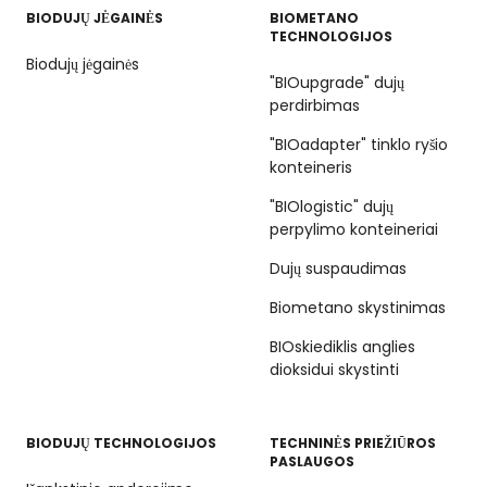
BIODUJŲ JĖGAINĖS
BIOMETANO
TECHNOLOGIJOS
Biodujų jėgainės
"BIOupgrade" dujų
perdirbimas
"BIOadapter" tinklo ryšio
konteineris
"BIOlogistic" dujų
perpylimo konteineriai
Dujų suspaudimas
Biometano skystinimas
BIOskiediklis anglies
dioksidui skystinti
BIODUJŲ TECHNOLOGIJOS
TECHNINĖS PRIEŽIŪROS
PASLAUGOS