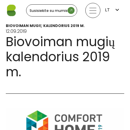
LT
Susisiekite su mumis
FI
EN
BIOVOIMAN MUGIŲ KALENDORIUS 2019 M.
LV
12.09.2019
EE
Biovoiman mugių
SV
NO
kalendorius 2019
m.