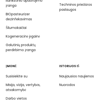
Išankstinio apdorojimo
Techninės priežiūros
įranga
paslaugos
BIOpasteurizer
dezinfekavimas
Šilumokaičiai
Kogeneracinė jėgainė
Galutinių produktų
perdirbimo įranga
ĮMONĖ
ISTORIJOS IŠ
Susisiekite su
Naujausios naujienos
Misija, vizija, vertybės,
Nuorodos
atsakomybė
Darbo vietos