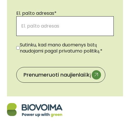
El. pašto adresas
*
Sutikimas
*
Sutinku, kad mano duomenys būtų
naudojami pagal privatumo politiką.
*
Prenumeruoti naujienlaiškį