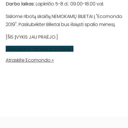
Darbo laikas:
Lapkričio 5-8 d.: 09.00-18.00 val.
Siūlome ribotą skaičių NEMOKAMŲ BILIETAI į "Ecomondo
2019". Paskubėkite! Bilietai bus išsiųsti spalio mėnesį.
[ŠIS ĮVYKIS JAU PRAĖJO.]
Užsisakykite nemokamą bilietą »
Atraskite Ecomondo »