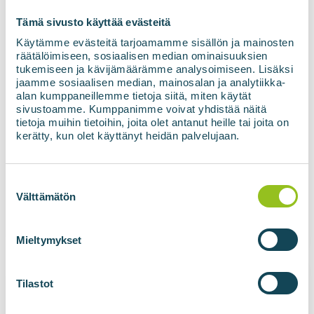
Tämä sivusto käyttää evästeitä
Käytämme evästeitä tarjoamamme sisällön ja mainosten
BIOpark gaasitankla, Voss Norra
räätälöimiseen, sosiaalisen median ominaisuuksien
tukemiseen ja kävijämäärämme analysoimiseen. Lisäksi
Mikko Ronkainen
05.09.2025
Ei kommentaare
jaamme sosiaalisen median, mainosalan ja analytiikka-
alan kumppaneillemme tietoja siitä, miten käytät
Biovoima tarnib gaasi tankimisjaama Vossis,
sivustoamme. Kumppanimme voivat yhdistää näitä
Bergenis, Norras, ehitatavale Vose
tietoja muihin tietoihin, joita olet antanut heille tai joita on
biometaanitehasele. Tankimisjaam võimaldab
kerätty, kun olet käyttänyt heidän palvelujaan.
tankida tehases toodetud biometaani
jäätmekogumiseks kasutatavatesse sõidukitesse.
Tehases toodetud biometaani kasutatakse 100%
taastuvkütusena nii tööstus- kui ka...
Suostumuksen
valinta
Välttämätön
Loe edasi
Mieltymykset
Tilastot