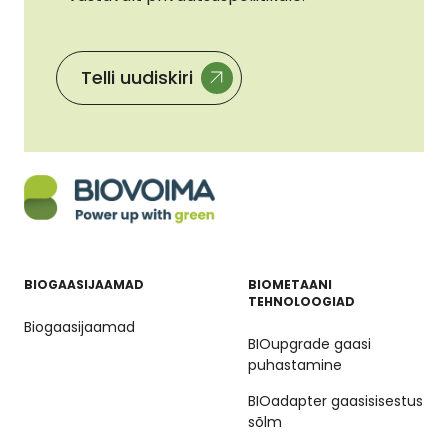
Telli uudiskiri
BIOGAASIJAAMAD
BIOMETAANI
TEHNOLOOGIAD
Biogaasijaamad
BIOupgrade gaasi
puhastamine
BIOadapter gaasisisestus
sõlm