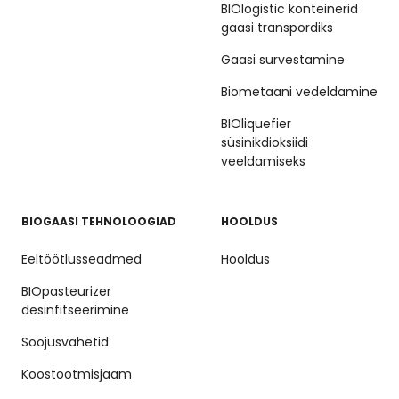
BIOlogistic konteinerid
gaasi transpordiks
Gaasi survestamine
Biometaani vedeldamine
BIOliquefier
süsinikdioksiidi
veeldamiseks
BIOGAASI TEHNOLOOGIAD
HOOLDUS
Eeltöötlusseadmed
Hooldus
BIOpasteurizer
desinfitseerimine
Soojusvahetid
Koostootmisjaam