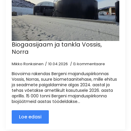
Biogaasijaam ja tankla Vossis,
Norra
Mikko Ronkainen
10.04.2026
Ei kommentaare
Biovoima rakendas Bergeni majanduspiirkonnas
Vossis, Norras, suure biometaanitehase, mille ehitus
ja seadmete paigaldamine algas 2024. aastal ja
tehas võetakse ametlikult kasutusele 2026. aasta
aprillis. 15 000 tonni Bergeni majanduspiirkonna
biojäätmeid aastas töödeldakse...
Loe edasi