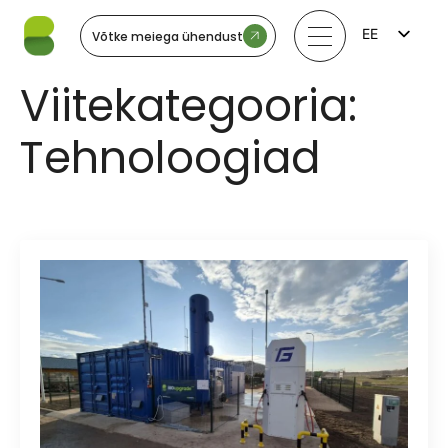
EE
Võtke meiega ühendust
FI
EN
Viitekategooria:
LV
LT
SV
Tehnoloogiad
NO