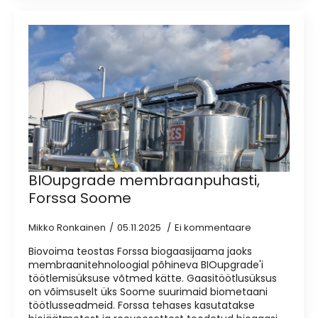
BIOupgrade membraanpuhasti,
Forssa Soome
Mikko Ronkainen
05.11.2025
Ei kommentaare
Biovoima teostas Forssa biogaasijaama jaoks
membraanitehnoloogial põhineva BIOupgrade'i
töötlemisüksuse võtmed kätte. Gaasitöötlusüksus
on võimsuselt üks Soome suurimaid biometaani
töötlusseadmeid. Forssa tehases kasutatakse