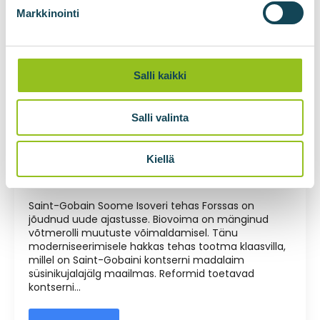
Markkinointi
Salli kaikki
Rõhu vähendamise jaam ja gaasi
Salli valinta
ülekandekonteinerid, Saint-Gobain
Forssa, Soome
Kiellä
Mikko Ronkainen
24.06.2025
Ei kommentaare
Saint-Gobain Soome Isoveri tehas Forssas on
jõudnud uude ajastusse. Biovoima on mänginud
võtmerolli muutuste võimaldamisel. Tänu
moderniseerimisele hakkas tehas tootma klaasvilla,
millel on Saint-Gobaini kontserni madalaim
süsinikujalajälg maailmas. Reformid toetavad
kontserni...