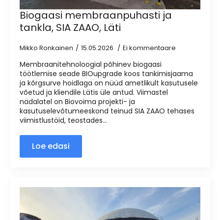
Biogaasi membraanpuhasti ja
tankla, SIA ZAAO, Läti
Mikko Ronkainen
15.05.2026
Ei kommentaare
Membraanitehnoloogial põhinev biogaasi
töötlemise seade BIOupgrade koos tankimisjaama
ja kõrgsurve hoidlaga on nüüd ametlikult kasutusele
võetud ja kliendile Lätis üle antud. Viimastel
nädalatel on Biovoima projekti- ja
kasutuselevõtumeeskond teinud SIA ZAAO tehases
viimistlustöid, teostades...
Loe edasi