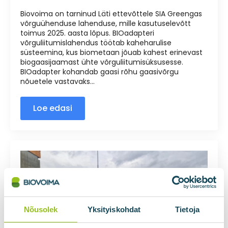
Biovoima on tarninud Läti ettevõttele SIA Greengas
võrguühenduse lahenduse, mille kasutuselevõtt
toimus 2025. aasta lõpus. BIOadapteri
võrguliitumislahendus töötab kaheharulise
süsteemina, kus biometaan jõuab kahest erinevast
biogaasijaamast ühte võrguliitumisüksusesse.
BIOadapter kohandab gaasi rõhu gaasivõrgu
nõuetele vastavaks…
Loe edasi
Nõusolek
Yksityiskohdat
Tietoja