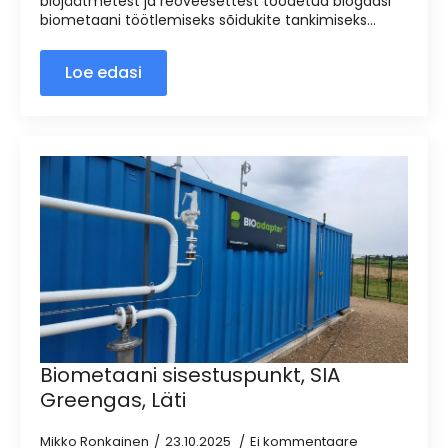
biojäätmetest ja reoveesettest toodetud biogaasi
biometaani töötlemiseks sõidukite tankimiseks...
Loe edasi
Biometaani sisestuspunkt, SIA
Greengas, Läti
Mikko Ronkainen
23.10.2025
Ei kommentaare