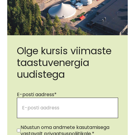
Olge kursis viimaste
taastuvenergia
uudistega
E-posti aadress
*
Nõusolek
*
Nõustun oma andmete kasutamisega
vastavalt privaatsuspoliitikale.
*