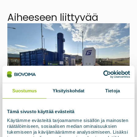
Aiheeseen liittyvää
Suostumus
Yksityiskohdat
Tietoja
15.05.2026
Biokaasun jalostusyksikkö Latvian
SIA ZAAO:lle käyttöönotettu
Tämä sivusto käyttää evästeitä
Membraaniteknologiaan perustuva biokaasun
Käytämme evästeitä tarjoamamme sisällön ja mainosten
jalostusyksikkö, BIOupgrade, sekä tankkausasema
räätälöimiseen, sosiaalisen median ominaisuuksien
ja korkeapainevarasto ovat nyt virallisesti
tukemiseen ja kävijämäärämme analysoimiseen. Lisäksi
käyttöönotettu ja luovutettu asiakkaalle Latviassa.