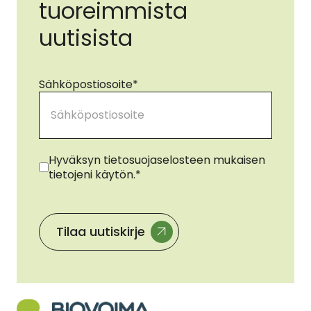
tuoreimmista
uutisista
Sähköpostiosoite
*
Suostumus
*
Hyväksyn tietosuojaselosteen mukaisen
tietojeni käytön.
*