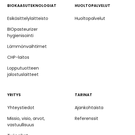
BIOKAASUTEKNOLOGIAT
HUOLTOPALVELUT
Esikäsittelylaitteisto
Huoltopalvelut
BIOpasteurizer
hygienisointi
Lämmönvaihtimet
CHP-laitos
Lopputuotteen
jalostuslaitteet
YRITYS
TARINAT
Yhteystiedot
Ajankohtaista
Missio, visio, arvot,
Referenssit
vastuullisuus