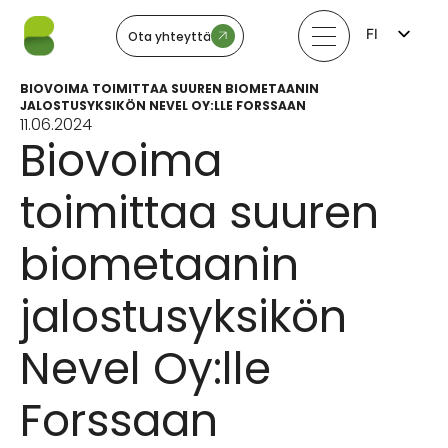
FI
Ota yhteyttä
EN
LV
BIOVOIMA TOIMITTAA SUUREN BIOMETAANIN
LT
JALOSTUSYKSIKÖN NEVEL OY:LLE FORSSAAN
EE
11.06.2024
SV
Biovoima
NO
toimittaa suuren
biometaanin
jalostusyksikön
Nevel Oy:lle
Forssaan