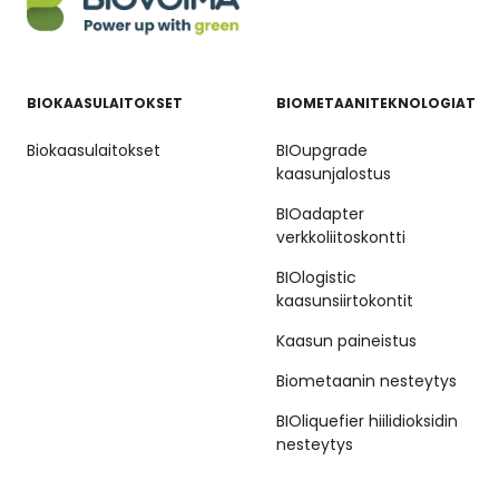
BIOKAASULAITOKSET
BIOMETAANITEKNOLOGIAT
Biokaasulaitokset
BIOupgrade
kaasunjalostus
BIOadapter
verkkoliitoskontti
BIOlogistic
kaasunsiirtokontit
Kaasun paineistus
Biometaanin nesteytys
BIOliquefier hiilidioksidin
nesteytys