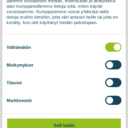
jaamme sosiaalisen median, mainosalan ja analytiikka-
Viimeisten vi...
alan kumppaneillemme tietoja siitä, miten käytät
sivustoamme. Kumppanimme voivat yhdistää näitä
tietoja muihin tietoihin, joita olet antanut heille tai joita on
Lue lisää uutisesta
kerätty, kun olet käyttänyt heidän palvelujaan.
Suostumuksen
valinta
Välttämätön
Mieltymykset
Tilastot
17.04.2026
Markkinointi
Biogeenista hiilidioksidia
teollisuudelle – uusi
BIOliquefier‑teknologia muuttaa
sivuvirrat arvokkaaksi tuotteeksi
Salli kaikki