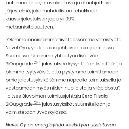
automaattinen, etävalvottava ja etäohjattava
järjestelmä, joka mahdollistaa tehokkaan
kaasunjalostuksen jopa yli 99%
metaanipitoisuuteen.
”Olemme innoissamme tiivistäessämme yhteistyötä
Nevel Oy:n, yhden alan johtavan toimijan kanssa
Suomessa. Uskomme yhteistyön lisäävän
CH4
BIOupgrade
jalostuksen kysyntää entisestään ja
olemme tyytyväisiä, että pystymme toimittamaan
omia jalostusyksiköitämme nopealla toimituksella ja
vastaamaan myös niiden huolloista ja ylläpidosta”,
iloitsee Biovoiman toimitusjohtaja
Eero Tilsala
.
CH4
BIOupgrade
jalostusyksiköt
suunnitellaan ja
valmistetaan Jyväskylässä.
Nevel Oy on energiayhtiö, keskittyen uusiutuvan