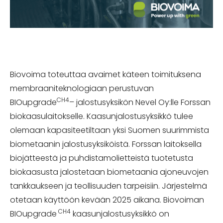
Biovoima toteuttaa avaimet käteen toimituksena
membraaniteknologiaan perustuvan
CH4
BIOupgrade
– jalostusyksikön Nevel Oy:lle Forssan
biokaasulaitokselle. Kaasunjalostusyksikkö tulee
olemaan kapasiteetiltaan yksi Suomen suurimmista
biometaanin jalostusyksiköistä. Forssan laitoksella
biojätteestä ja puhdistamolietteistä tuotetusta
biokaasusta jalostetaan biometaania ajoneuvojen
tankkaukseen ja teollisuuden tarpeisiin. Järjestelmä
otetaan käyttöön kevään 2025 aikana. Biovoiman
CH4
BIOupgrade
kaasunjalostusyksikkö on