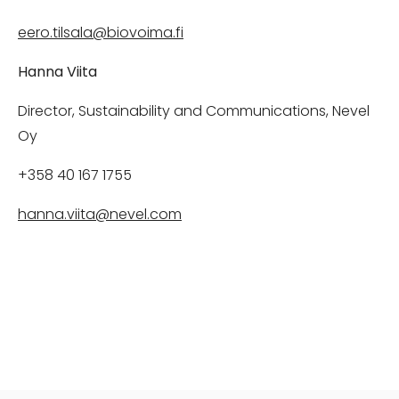
eero.tilsala@biovoima.fi
Hanna Viita
Director, Sustainability and Communications, Nevel
Oy
+358 40 167 1755
hanna.viita@nevel.com