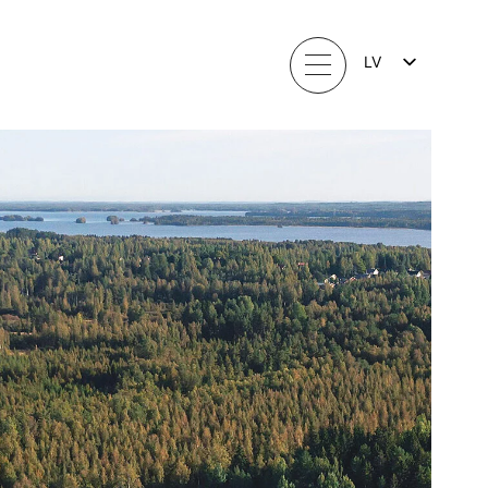
LV
FI
EN
LT
EE
SV
NO