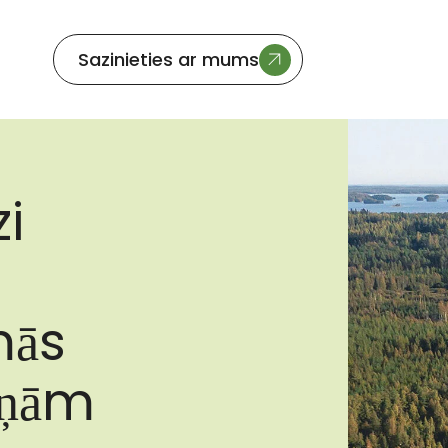
Sazinieties ar mums
zi
m
mās
iņām