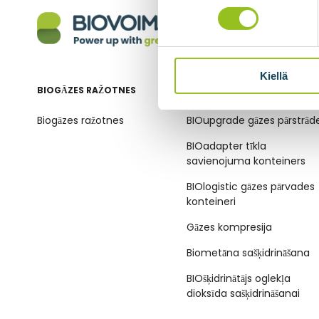
Kiellä
BIOGĀZES RAŽOTNES
BIOMETĀNA TEHNOLOĢIJAS
Biogāzes ražotnes
BIOupgrade gāzes pārstrād
BIOadapter tīkla
savienojuma konteiners
BIOlogistic gāzes pārvades
konteineri
Gāzes kompresija
Biometāna sašķidrināšana
BIOšķidrinātājs oglekļa
dioksīda sašķidrināšanai