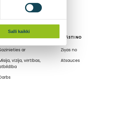
Salli kaikki
UZŅĒMUMS
STĀSTI NO
Sazinieties ar
Ziņas no
Misija, vīzija, vērtības,
Atsauces
atbildība
Darbs