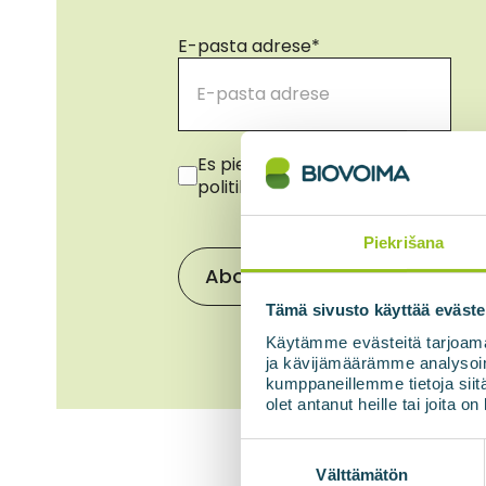
E-pasta adrese
*
Piekrišana
*
Es piekrītu savu datu izmantošanai
politiku.
*
Piekrišana
Tämä sivusto käyttää eväste
Käytämme evästeitä tarjoama
ja kävijämäärämme analysoim
kumppaneillemme tietoja siitä
olet antanut heille tai joita o
Suostumuksen
valinta
Välttämätön