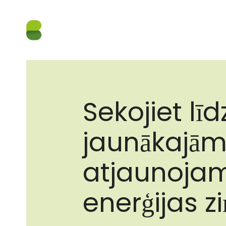
Sekojiet līd
jaunākajā
atjaunoja
enerģijas z