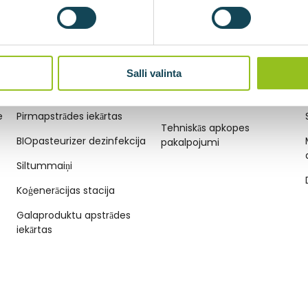
Salli valinta
BIOGĀZES TEHNOLOĢIJAS
TEHNISKĀS APKOPES
PAKALPOJUMI
e
Pirmapstrādes iekārtas
Tehniskās apkopes
BIOpasteurizer dezinfekcija
pakalpojumi
Siltummaiņi
Koģenerācijas stacija
Galaproduktu apstrādes
iekārtas