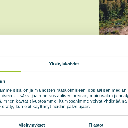
 saskaņā ar konfidencialitātes
Yksityiskohdat
itä
mme sisällön ja mainosten räätälöimiseen, sosiaalisen median
iseen. Lisäksi jaamme sosiaalisen median, mainosalan ja analy
, miten käytät sivustoamme. Kumppanimme voivat yhdistää näitä t
n kerätty, kun olet käyttänyt heidän palvelujaan.
Mieltymykset
Tilastot