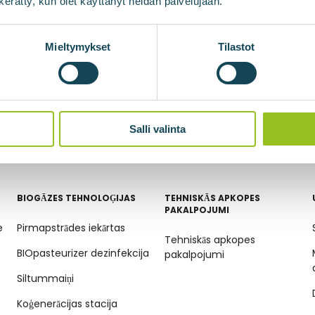
n kerätty, kun olet käyttänyt heidän palvelujaan.
Mieltymykset
Tilastot
Salli valinta
BIOGĀZES TEHNOLOĢIJAS
TEHNISKĀS APKOPES
PAKALPOJUMI
e
Pirmapstrādes iekārtas
Tehniskās apkopes
BIOpasteurizer dezinfekcija
pakalpojumi
Siltummaiņi
Koģenerācijas stacija