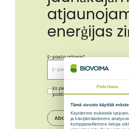
atjaunoja
enerģijas z
E-pasta adrese
*
Piekrišana
Piekrišana
*
Es piekrītu savu datu izmantošanai
politiku.
*
Tämä sivusto käyttää eväste
Käytämme evästeitä tarjoama
Abonēt jaunumus
ja kävijämäärämme analysoim
kumppaneillemme tietoja siitä