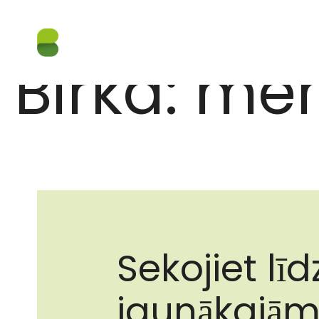
Birka:
me
Sekojiet līd
jaunākajā