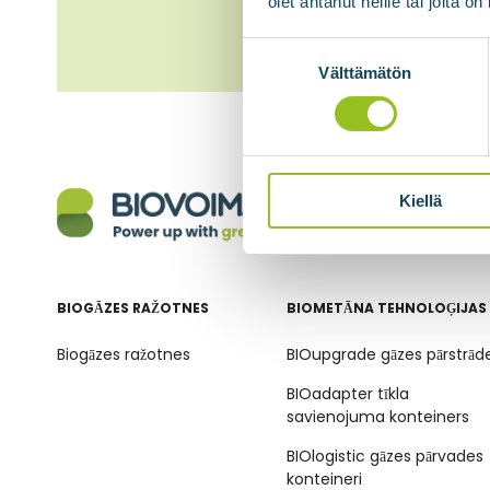
olet antanut heille tai joita o
Suostumuksen
valinta
Välttämätön
Kiellä
BIOGĀZES RAŽOTNES
BIOMETĀNA TEHNOLOĢIJAS
Biogāzes ražotnes
BIOupgrade gāzes pārstrād
BIOadapter tīkla
savienojuma konteiners
BIOlogistic gāzes pārvades
konteineri