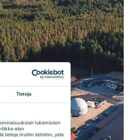
Tietoja
 ominaisuuksien tukemiseen
tiikka-alan
ietoja muihin tietoihin, joita