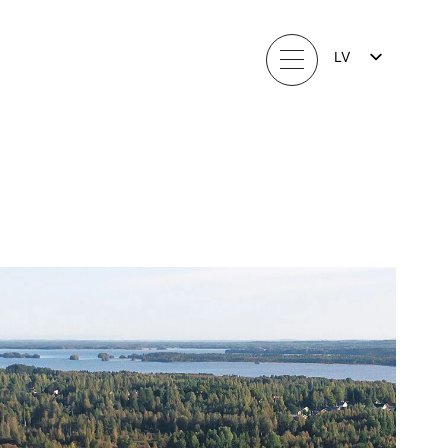
LV
FI
EN
LT
EE
SV
NO