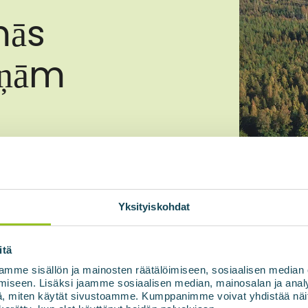
mās
iņām
Yksityiskohdat
 saskaņā ar konfidencialitātes
itä
mme sisällön ja mainosten räätälöimiseen, sosiaalisen median
iseen. Lisäksi jaamme sosiaalisen median, mainosalan ja analy
, miten käytät sivustoamme. Kumppanimme voivat yhdistää näitä t