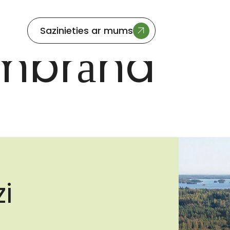
Sazinieties ar mums
mbrāna
zi
m