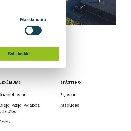
Markkinointi
Salli kaikki
UZŅĒMUMS
STĀSTI NO
Sazinieties ar
Ziņas no
Misija, vīzija, vērtības,
Atsauces
atbildība
Darbs