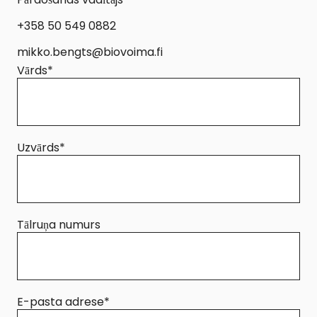
+358 50 549 0882
mikko.bengts@biovoima.fi
Vārds
*
Uzvārds
*
Tālruņa numurs
E-pasta adrese
*