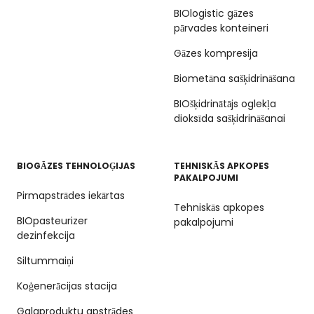
BIOlogistic gāzes
pārvades konteineri
Gāzes kompresija
Biometāna sašķidrināšana
BIOšķidrinātājs oglekļa
dioksīda sašķidrināšanai
BIOGĀZES TEHNOLOĢIJAS
TEHNISKĀS APKOPES
PAKALPOJUMI
Pirmapstrādes iekārtas
Tehniskās apkopes
BIOpasteurizer
pakalpojumi
dezinfekcija
Siltummaiņi
Koģenerācijas stacija
Galaproduktu apstrādes