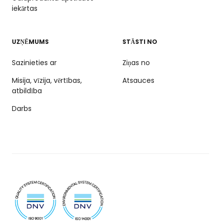
iekārtas
UZŅĒMUMS
STĀSTI NO
Sazinieties ar
Ziņas no
Misija, vīzija, vērtības,
Atsauces
atbildība
Darbs