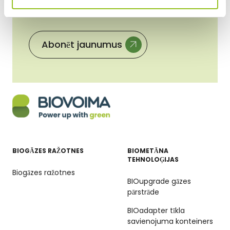
saskaņā ar konfidencialitātes politiku.
*
BIOGĀZES RAŽOTNES
BIOMETĀNA
TEHNOLOĢIJAS
Biogāzes ražotnes
BIOupgrade gāzes
pārstrāde
BIOadapter tīkla
savienojuma konteiners