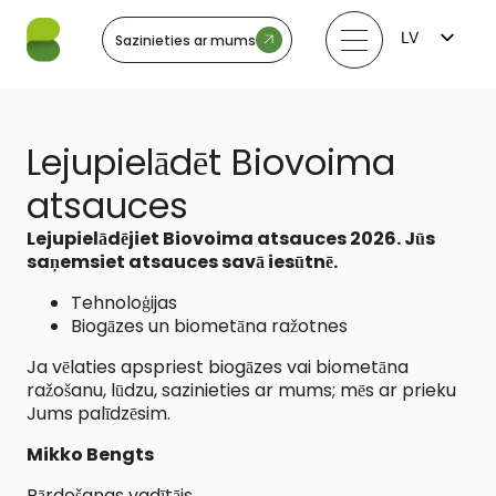
LV
Sazinieties ar mums
FI
EN
LT
EE
Lejupielādēt Biovoima
SV
NO
atsauces
Lejupielādējiet Biovoima atsauces 2026. Jūs
saņemsiet atsauces savā iesūtnē.
Tehnoloģijas
Biogāzes un biometāna ražotnes
Ja vēlaties apspriest biogāzes vai biometāna
ražošanu, lūdzu, sazinieties ar mums; mēs ar prieku
Jums palīdzēsim.
Mikko Bengts
Pārdošanas vadītājs