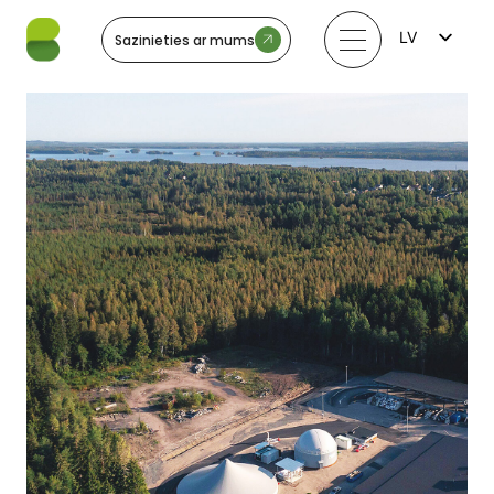
LV
Sazinieties ar mums
FI
EN
LT
EE
SV
NO