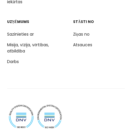
iekārtas
UZŅĒMUMS
STĀSTI NO
Sazinieties ar
Ziņas no
Misija, vīzija, vērtības,
Atsauces
atbildība
Darbs