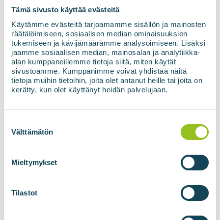
Tämä sivusto käyttää evästeitä
Käytämme evästeitä tarjoamamme sisällön ja mainosten
räätälöimiseen, sosiaalisen median ominaisuuksien
tukemiseen ja kävijämäärämme analysoimiseen. Lisäksi
jaamme sosiaalisen median, mainosalan ja analytiikka-
alan kumppaneillemme tietoja siitä, miten käytät
sivustoamme. Kumppanimme voivat yhdistää näitä
tietoja muihin tietoihin, joita olet antanut heille tai joita on
kerätty, kun olet käyttänyt heidän palvelujaan.
Suostumuksen
valinta
Välttämätön
BIOGĀZES RAŽOTNES
BIOMETĀNA
TEHNOLOĢIJAS
Biogāzes ražotnes
Mieltymykset
BIOupgrade gāzes
pārstrāde
Tilastot
BIOadapter tīkla
savienojuma konteiners