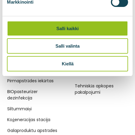
BIOlogistic gāzes
Markkinointi
pārvades konteineri
Gāzes kompresija
Salli kaikki
Biometāna sašķidrināšana
BIOšķidrinātājs oglekļa
Salli valinta
dioksīda sašķidrināšanai
Kiellä
BIOGĀZES TEHNOLOĢIJAS
TEHNISKĀS APKOPES
PAKALPOJUMI
Pirmapstrādes iekārtas
Tehniskās apkopes
BIOpasteurizer
pakalpojumi
dezinfekcija
Siltummaiņi
Koģenerācijas stacija
Galaproduktu apstrādes