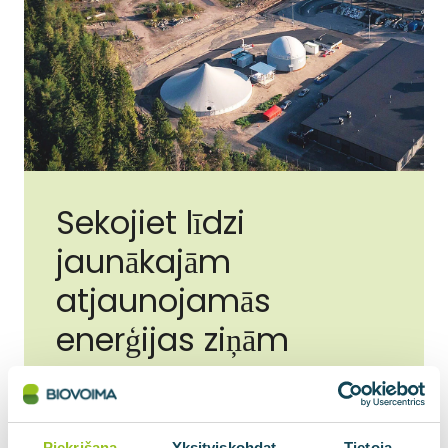
Sekojiet līdzi
jaunākajām
atjaunojamās
enerģijas ziņām
E-pasta adrese
*
Piekrišana
Yksityiskohdat
Tietoja