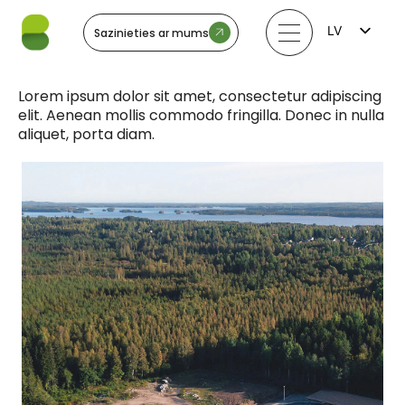
LV
Sazinieties ar mums
FI
EN
LT
Lorem ipsum dolor sit amet, consectetur adipiscing
EE
elit. Aenean mollis commodo fringilla. Donec in nulla
SV
aliquet, porta diam.
NO