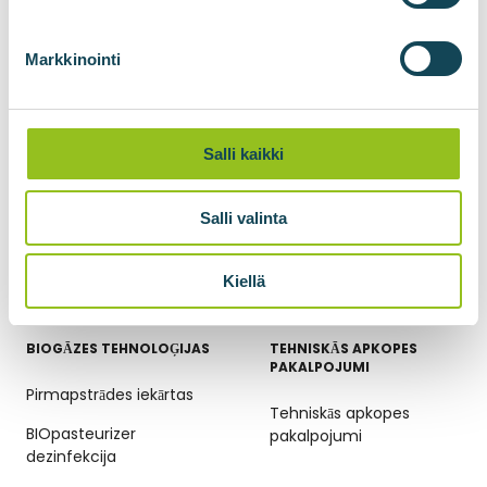
pārstrāde
BIOadapter tīkla
Markkinointi
savienojuma konteiners
BIOlogistic gāzes
pārvades konteineri
Salli kaikki
Gāzes kompresija
Biometāna sašķidrināšana
Salli valinta
BIOšķidrinātājs oglekļa
dioksīda sašķidrināšanai
Kiellä
BIOGĀZES TEHNOLOĢIJAS
TEHNISKĀS APKOPES
PAKALPOJUMI
Pirmapstrādes iekārtas
Tehniskās apkopes
BIOpasteurizer
pakalpojumi
dezinfekcija