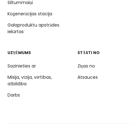
Siltummaiņi
Koģenerācijas stacija
Galaproduktu apstrādes
iekārtas
UZŅĒMUMS
STĀSTI NO
Sazinieties ar
Ziņas no
Misija, vīzija, vērtības,
Atsauces
atbildība
Darbs