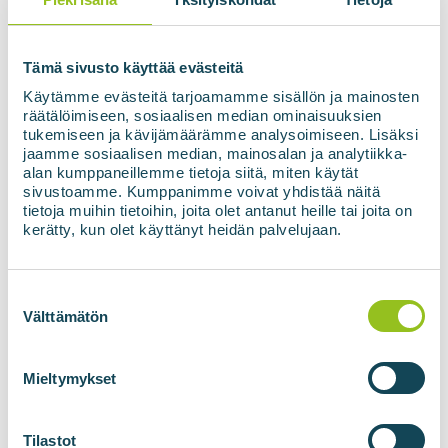
Piekrišana
*
Es piekrītu savu datu izmantošanai
Tämä sivusto käyttää evästeitä
saskaņā ar konfidencialitātes politiku.
*
Käytämme evästeitä tarjoamamme sisällön ja mainosten
räätälöimiseen, sosiaalisen median ominaisuuksien
tukemiseen ja kävijämäärämme analysoimiseen. Lisäksi
jaamme sosiaalisen median, mainosalan ja analytiikka-
Abonēt jaunumus
alan kumppaneillemme tietoja siitä, miten käytät
sivustoamme. Kumppanimme voivat yhdistää näitä
tietoja muihin tietoihin, joita olet antanut heille tai joita on
kerätty, kun olet käyttänyt heidän palvelujaan.
Suostumuksen
valinta
Välttämätön
BIOGĀZES RAŽOTNES
BIOMETĀNA
Mieltymykset
TEHNOLOĢIJAS
Biogāzes ražotnes
BIOupgrade gāzes
Tilastot