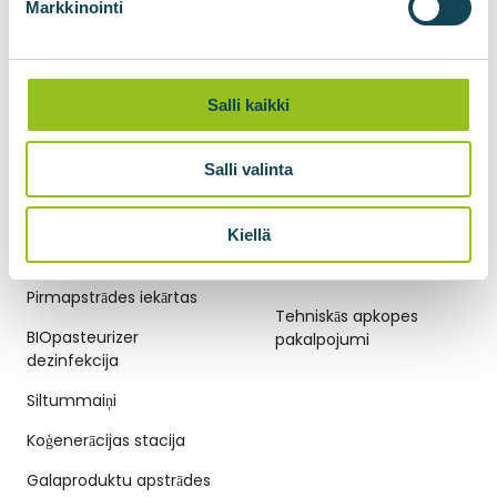
BIOlogistic gāzes
Markkinointi
pārvades konteineri
Gāzes kompresija
Salli kaikki
Biometāna sašķidrināšana
BIOšķidrinātājs oglekļa
Salli valinta
dioksīda sašķidrināšanai
Kiellä
BIOGĀZES TEHNOLOĢIJAS
TEHNISKĀS APKOPES
PAKALPOJUMI
Pirmapstrādes iekārtas
Tehniskās apkopes
BIOpasteurizer
pakalpojumi
dezinfekcija
Siltummaiņi
Koģenerācijas stacija
Galaproduktu apstrādes