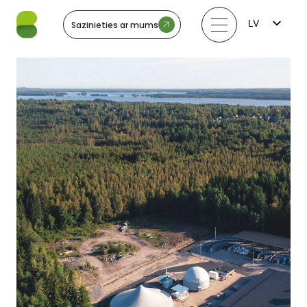
LV
Sazinieties ar mums
FI
EN
LT
EE
SV
NO