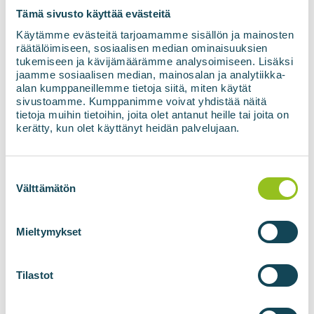
Tämä sivusto käyttää evästeitä
Käytämme evästeitä tarjoamamme sisällön ja mainosten
räätälöimiseen, sosiaalisen median ominaisuuksien
Abonēt jaunumus
tukemiseen ja kävijämäärämme analysoimiseen. Lisäksi
jaamme sosiaalisen median, mainosalan ja analytiikka-
alan kumppaneillemme tietoja siitä, miten käytät
sivustoamme. Kumppanimme voivat yhdistää näitä
tietoja muihin tietoihin, joita olet antanut heille tai joita on
kerätty, kun olet käyttänyt heidän palvelujaan.
Suostumuksen
valinta
Välttämätön
BIOGĀZES RAŽOTNES
BIOMETĀNA
TEHNOLOĢIJAS
Biogāzes ražotnes
Mieltymykset
BIOupgrade gāzes
pārstrāde
Tilastot
BIOadapter tīkla
savienojuma konteiners