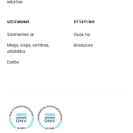
iekārtas
UZŅĒMUMS
STĀSTI NO
Sazinieties ar
Ziņas no
Misija, vīzija, vērtības,
Atsauces
atbildība
Darbs