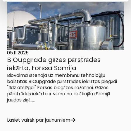
05.11.2025
BIOupgrade gāzes pārstrādes
iekārta, Forssa Somija
Biovoima īstenoja uz membrānu tehnoloģiju
balstītas BIOupgrade pārstrādes iekārtas piegādi
"līdz atslēgai" Forsas biogāzes ražotnei. Gāzes
pārstrādes iekārta ir viena no lielākajām Somijā
jaudas ziņā.....
Lasiet vairāk par jaunumiem