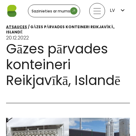
LV
Sazinieties ar mums
FI
EN
ATSAUCES
/
GĀZES PĀRVADES KONTEINERI REIKJAVĪKĀ,
LT
ISLANDĒ
EE
20.12.2022
SV
Gāzes pārvades
NO
konteineri
Reikjavīkā, Islandē