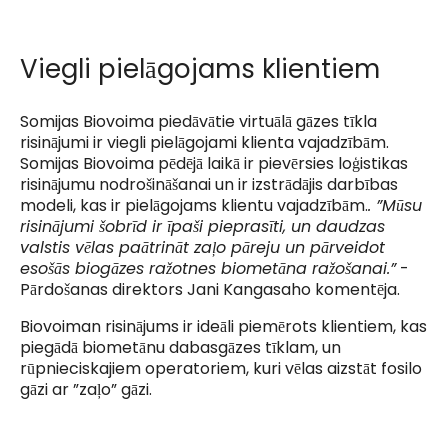
Viegli pielāgojams klientiem
Somijas Biovoima piedāvātie virtuālā gāzes tīkla
risinājumi ir viegli pielāgojami klienta vajadzībām.
Somijas Biovoima pēdējā laikā ir pievērsies loģistikas
risinājumu nodrošināšanai un ir izstrādājis darbības
modeli, kas ir pielāgojams klientu vajadzībām.
. ”Mūsu
risinājumi šobrīd ir īpaši pieprasīti, un daudzas
valstis vēlas paātrināt zaļo pāreju un pārveidot
esošās biogāzes ražotnes biometāna ražošanai.”
-
Pārdošanas direktors Jani Kangasaho komentēja.
Biovoiman risinājums ir ideāli piemērots klientiem, kas
piegādā biometānu dabasgāzes tīklam, un
rūpnieciskajiem operatoriem, kuri vēlas aizstāt fosilo
gāzi ar ”zaļo” gāzi.