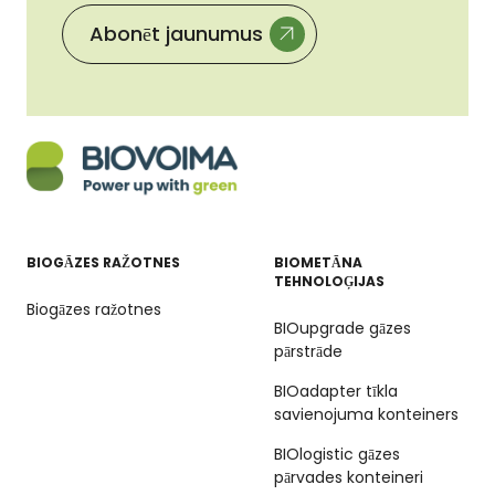
Abonēt jaunumus
BIOGĀZES RAŽOTNES
BIOMETĀNA
TEHNOLOĢIJAS
Biogāzes ražotnes
BIOupgrade gāzes
pārstrāde
BIOadapter tīkla
savienojuma konteiners
BIOlogistic gāzes
pārvades konteineri