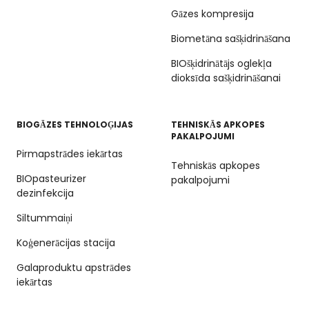
Gāzes kompresija
Biometāna sašķidrināšana
BIOšķidrinātājs oglekļa
dioksīda sašķidrināšanai
BIOGĀZES TEHNOLOĢIJAS
TEHNISKĀS APKOPES
PAKALPOJUMI
Pirmapstrādes iekārtas
Tehniskās apkopes
BIOpasteurizer
pakalpojumi
dezinfekcija
Siltummaiņi
Koģenerācijas stacija
Galaproduktu apstrādes
iekārtas