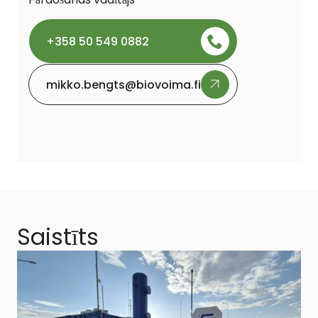
+358 50 549 0882
mikko.bengts@biovoima.fi
Saistīts