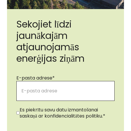
Sekojiet līdzi
jaunākajām
atjaunojamās
enerģijas ziņām
E-pasta adrese
*
Piekrišana
*
Es piekrītu savu datu izmantošanai
saskaņā ar konfidencialitātes politiku.
*