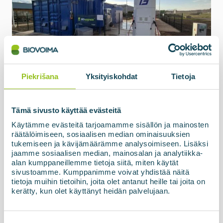
15.05.2026
Gāzes pārstrādes un uzpildes stacija,
Piekrišana
Yksityiskohdat
Tietoja
SIA ZAAO, Latvija
BIOupgrade biogāzes pārstrādes iekārta, kas
Tämä sivusto käyttää evästeitä
balstīta uz membrānu tehnoloģiju, kopā ar uzpildes
staciju un augstspiediena krātuvi ir oficiāli nodota
Käytämme evästeitä tarjoamamme sisällön ja mainosten
ekspluatācijā un nodota klientam Latvijā. Beigu...
räätälöimiseen, sosiaalisen median ominaisuuksien
tukemiseen ja kävijämäärämme analysoimiseen. Lisäksi
jaamme sosiaalisen median, mainosalan ja analytiikka-
alan kumppaneillemme tietoja siitä, miten käytät
Lasiet vairāk par jaunumiem
sivustoamme. Kumppanimme voivat yhdistää näitä
tietoja muihin tietoihin, joita olet antanut heille tai joita on
kerätty, kun olet käyttänyt heidän palvelujaan.
Suostumuksen