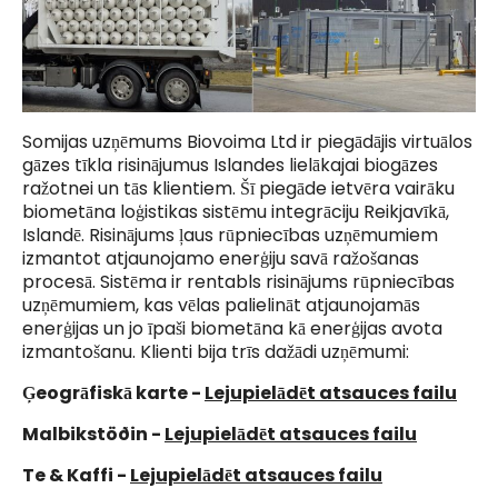
Somijas uzņēmums Biovoima Ltd ir piegādājis virtuālos
gāzes tīkla risinājumus Islandes lielākajai biogāzes
ražotnei un tās klientiem. Šī piegāde ietvēra vairāku
biometāna loģistikas sistēmu integrāciju Reikjavīkā,
Islandē. Risinājums ļaus rūpniecības uzņēmumiem
izmantot atjaunojamo enerģiju savā ražošanas
procesā. Sistēma ir rentabls risinājums rūpniecības
uzņēmumiem, kas vēlas palielināt atjaunojamās
enerģijas un jo īpaši biometāna kā enerģijas avota
izmantošanu. Klienti bija trīs dažādi uzņēmumi:
Ģeogrāfiskā karte -
Lejupielādēt atsauces failu
Malbikstöðin -
Lejupielādēt atsauces failu
Te & Kaffi -
Lejupielādēt atsauces failu