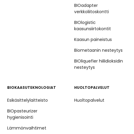
BIOadapter
verkkoliitoskontti
BIOlogistic
kaasunsiirtokontit
Kaasun paineistus
Biometaanin nesteytys
BIOliquefier hiilidioksidin
nesteytys
BIOKAASUTEKNOLOGIAT
HUOLTOPALVELUT
Esikäsittelylaitteisto
Huoltopalvelut
BIOpasteurizer
hygienisointi
Lämmönvaihtimet