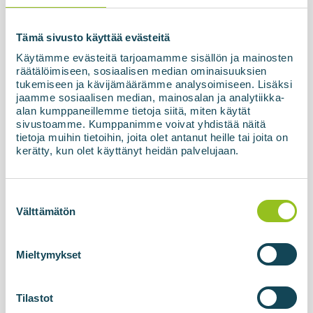
Tämä sivusto käyttää evästeitä
Käytämme evästeitä tarjoamamme sisällön ja mainosten
räätälöimiseen, sosiaalisen median ominaisuuksien
tukemiseen ja kävijämäärämme analysoimiseen. Lisäksi
jaamme sosiaalisen median, mainosalan ja analytiikka-
alan kumppaneillemme tietoja siitä, miten käytät
sivustoamme. Kumppanimme voivat yhdistää näitä
tietoja muihin tietoihin, joita olet antanut heille tai joita on
kerätty, kun olet käyttänyt heidän palvelujaan.
10.04.2026
Vossin biometaanilaitos
Suostumuksen
valinta
käyttöönotettu –
Välttämätön
biometaanituotanto käynnissä
suunnitellusti
Mieltymykset
Uusi, moderni ja vaikuttava biometaanin
tuotantolaitos Vossissa Norjassa on nyt virallisesti
Tilastot
käyttöönotettu. Käyttöönotto vahvistettiin SAT-