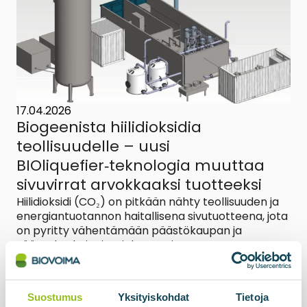
17.04.2026
Biogeenista hiilidioksidia
teollisuudelle – uusi
BIOliquefier‑teknologia muuttaa
sivuvirrat arvokkaaksi tuotteeksi
Hiilidioksidi (CO₂) on pitkään nähty teollisuuden ja
energiantuotannon haitallisena sivutuotteena, jota
on pyritty vähentämään päästökaupan ja
sääntelyn keinoin. Biokaasu- ja
biometaanilaitokset ovat...
Suostumus
Yksityiskohdat
Tietoja
Lue lisää uutisesta