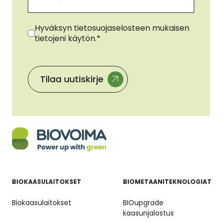
Suostumus
*
Hyväksyn tietosuojaselosteen mukaisen
tietojeni käytön.
*
BIOKAASULAITOKSET
BIOMETAANITEKNOLOGIAT
Biokaasulaitokset
BIOupgrade
kaasunjalostus