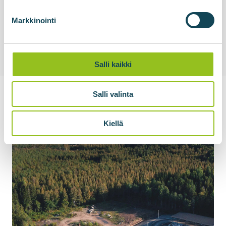
testin (Site Acceptance Test) läpäisyllä, joka
osoitti tuot...
Markkinointi
Lue lisää uutisesta
Salli kaikki
Salli valinta
Kiellä