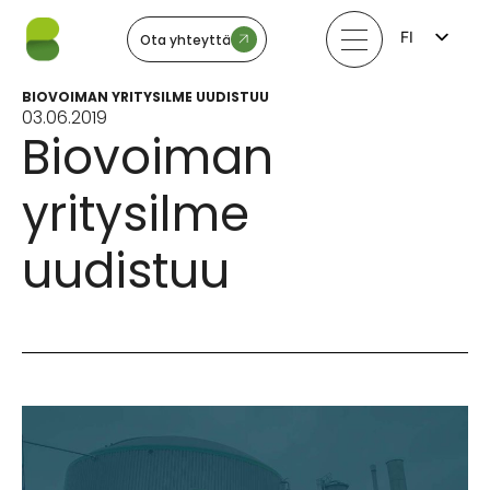
FI
Ota yhteyttä
EN
LV
BIOVOIMAN YRITYSILME UUDISTUU
LT
03.06.2019
EE
Biovoiman
SV
NO
yritysilme
uudistuu