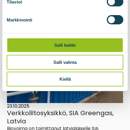
rakentaminen ja laiteasennus alkoi vuonna 2024 ja
Tilastot
laitos otettiin virallisesti käyttöön huhtikuussa 2026.
Lai...
Markkinointi
Lue lisää uutisesta
Salli kaikki
Salli valinta
Kiellä
23.10.2025
Verkkoliitosyksikkö, SIA Greengas,
Latvia
Biovoima on toimittanut latvialaiselle SIA