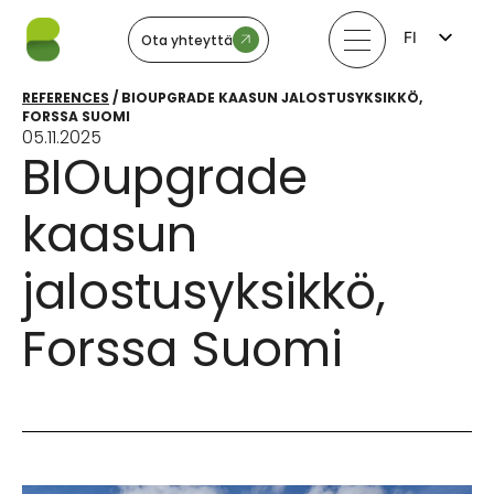
FI
Ota yhteyttä
EN
LV
REFERENCES
/
BIOUPGRADE KAASUN JALOSTUSYKSIKKÖ,
LT
FORSSA SUOMI
EE
05.11.2025
SV
BIOupgrade
NO
kaasun
jalostusyksikkö,
Forssa Suomi