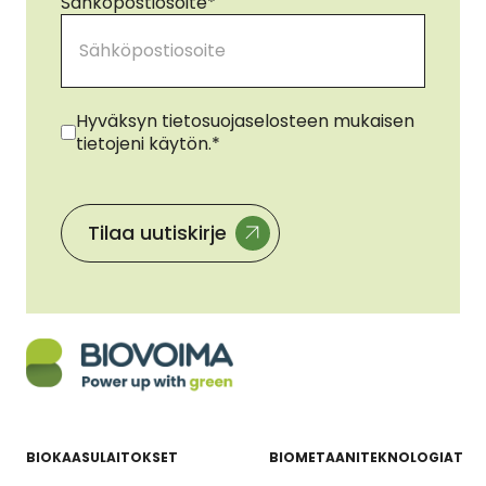
Sähköpostiosoite
*
Suostumus
*
Hyväksyn tietosuojaselosteen mukaisen
tietojeni käytön.
*
Tilaa uutiskirje
BIOKAASULAITOKSET
BIOMETAANITEKNOLOGIAT