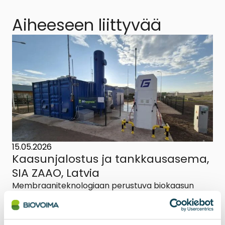
Aiheeseen liittyvää
15.05.2026
Kaasunjalostus ja tankkausasema,
SIA ZAAO, Latvia
Membraaniteknologiaan perustuva biokaasun
jalostusyksikkö, BIOupgrade, sekä tankkausasema
ja korkeapainevarasto ovat nyt virallisesti
käyttöönotettu ja luovutettu asiakkaalle Latviassa.