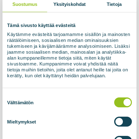
Viimeist...
Suostumus
Yksityiskohdat
Tietoja
Lue lisää uutisesta
Tämä sivusto käyttää evästeitä
Käytämme evästeitä tarjoamamme sisällön ja mainosten
räätälöimiseen, sosiaalisen median ominaisuuksien
tukemiseen ja kävijämäärämme analysoimiseen. Lisäksi
jaamme sosiaalisen median, mainosalan ja analytiikka-
alan kumppaneillemme tietoja siitä, miten käytät
sivustoamme. Kumppanimme voivat yhdistää näitä
tietoja muihin tietoihin, joita olet antanut heille tai joita on
kerätty, kun olet käyttänyt heidän palvelujaan.
Suostumuksen
10.04.2026
valinta
Välttämätön
Biokaasulaitos ja tankkausasema:
Voss, Norja
Mieltymykset
Biovoima toteutti Norjan Vossiin Bergenin
talousalueelle suuren biometaanilaitoksen, jonka