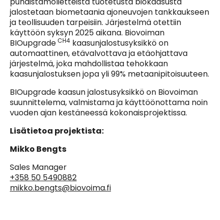
puhdistamolietteistä tuotetusta biokaasusta
jalostetaan biometaania ajoneuvojen tankkaukseen
ja teollisuuden tarpeisiin. Järjestelmä otettiin
käyttöön syksyn 2025 aikana. Biovoiman
CH4
BIOupgrade
kaasunjalostusyksikkö on
automaattinen, etävalvottava ja etäohjattava
järjestelmä, joka mahdollistaa tehokkaan
kaasunjalostuksen jopa yli 99% metaanipitoisuuteen.
BIOupgrade kaasun jalostusyksikkö on Biovoiman
suunnittelema, valmistama ja käyttöönottama noin
vuoden ajan kestäneessä kokonaisprojektissa.
Lisätietoa projektista:
Mikko Bengts
Sales Manager
+358 50 5490882
mikko.bengts@biovoima.fi