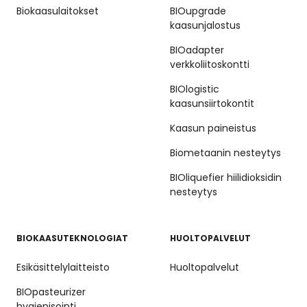
Biokaasulaitokset
BIOupgrade
kaasunjalostus
BIOadapter
verkkoliitoskontti
BIOlogistic
kaasunsiirtokontit
Kaasun paineistus
Biometaanin nesteytys
BIOliquefier hiilidioksidin
nesteytys
BIOKAASUTEKNOLOGIAT
HUOLTOPALVELUT
Esikäsittelylaitteisto
Huoltopalvelut
BIOpasteurizer
hygienisointi