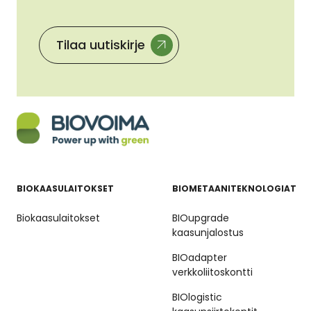
Tilaa uutiskirje
BIOKAASULAITOKSET
BIOMETAANITEKNOLOGIAT
Biokaasulaitokset
BIOupgrade
kaasunjalostus
BIOadapter
verkkoliitoskontti
BIOlogistic