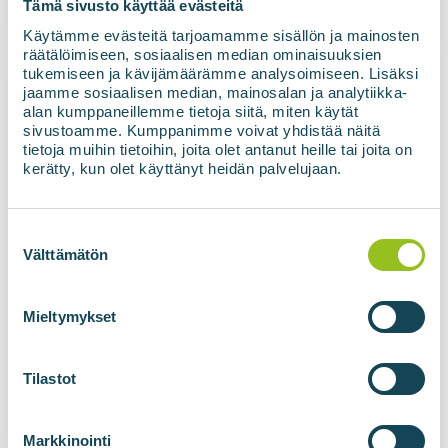
Tämä sivusto käyttää evästeitä
Käytämme evästeitä tarjoamamme sisällön ja mainosten
räätälöimiseen, sosiaalisen median ominaisuuksien
tukemiseen ja kävijämäärämme analysoimiseen. Lisäksi
jaamme sosiaalisen median, mainosalan ja analytiikka-
alan kumppaneillemme tietoja siitä, miten käytät
sivustoamme. Kumppanimme voivat yhdistää näitä
tietoja muihin tietoihin, joita olet antanut heille tai joita on
kerätty, kun olet käyttänyt heidän palvelujaan.
Suostumuksen
valinta
Välttämätön
Svein I. Ringdal
Mieltymykset
Mikko Ronkainen
02.07.2025
Ei kommentteja
Tilastot
Read more
Markkinointi