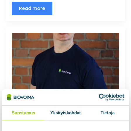
Read more
Mindaugas Venskus
Mikko Ronkainen
02.07.2025
Ei kommentteja
Suostumus
Yksityiskohdat
Tietoja
Read more