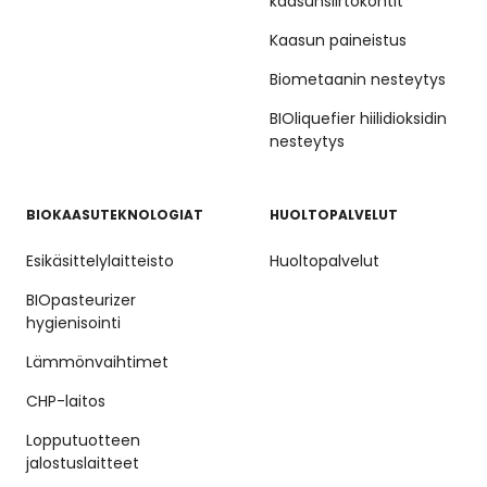
kaasunsiirtokontit
Kaasun paineistus
Biometaanin nesteytys
BIOliquefier hiilidioksidin
nesteytys
BIOKAASUTEKNOLOGIAT
HUOLTOPALVELUT
Esikäsittelylaitteisto
Huoltopalvelut
BIOpasteurizer
hygienisointi
Lämmönvaihtimet
CHP-laitos
Lopputuotteen
jalostuslaitteet