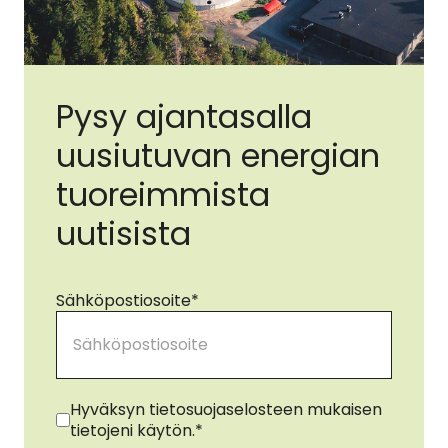
Pysy ajantasalla
uusiutuvan energian
tuoreimmista
uutisista
Sähköpostiosoite
*
Suostumus
*
Hyväksyn tietosuojaselosteen mukaisen
tietojeni käytön.
*