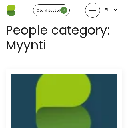
FI
Ota yhteyttä
EN
LV
People category:
LT
EE
SV
Myynti
NO