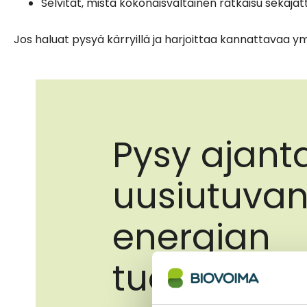
Selvität, mistä kokonaisvaltainen ratkaisu sekaj
Jos haluat pysyä kärryillä ja harjoittaa kannattavaa y
Pysy ajant
uusiutuva
energian
tuoreimmi