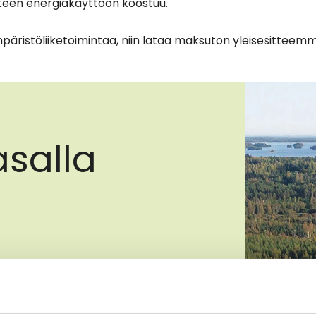
ätteen energiakäyttöön koostuu.
mpäristöliiketoimintaa, niin lataa maksuton yleisesitteem
asalla
n
sta