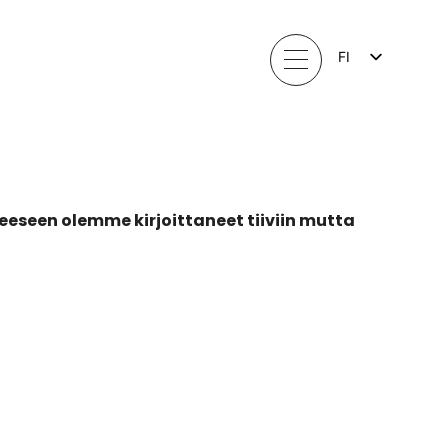
FI
EN
LV
LT
EE
SV
NO
eseen olemme kirjoittaneet tiiviin mutta