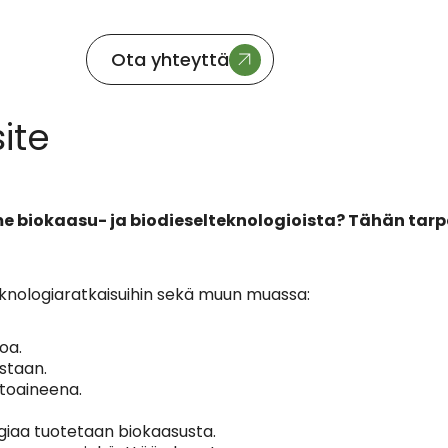
Ota yhteyttä
ite
 biokaasu- ja biodieselteknologioista? Tähän tarpe
knologiaratkaisuihin sekä muun muassa:
toa.
istaan.
ttoaineena.
rgiaa tuotetaan biokaasusta.