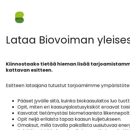
Lataa Biovoiman yleises
Kiinnostaako tietää hieman lisää tarjoamistamme
kattavan esitteen.
Esitteen lataajana tutustut tarjoamiimme ympäristöte
Pääset jyvälle siitä, kuinka biokaasulaitos luo tuot
Opit, miten eri kaasunjalostusyksiköt eroavat tois
Kasvatat tietämystäsi biometaanista liikennepol
Opit neljä erilaista tapaa kaasun kuljetukseen.
Omaksut, millä tavalla paikallista uusiutuvaa ene