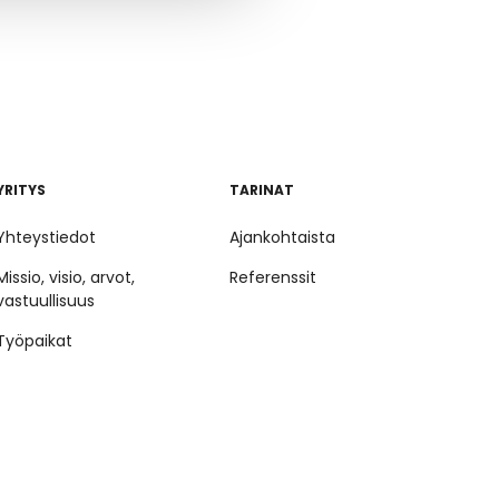
YRITYS
TARINAT
Yhteystiedot
Ajankohtaista
Missio, visio, arvot,
Referenssit
vastuullisuus
Työpaikat