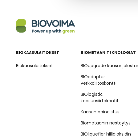
BIOKAASULAITOKSET
BIOMETAANITEKNOLOGIAT
Biokaasulaitokset
BIOupgrade kaasunjalostu
BIOadapter
verkkoliitoskontti
BIOlogistic
kaasunsiirtokontit
Kaasun paineistus
Biometaanin nesteytys
BIOliquefier hiilidioksidin