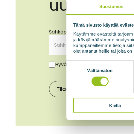
uutisista
Suostumus
Tämä sivusto käyttää eväste
Sähköpostiosoite
*
Käytämme evästeitä tarjoama
ja kävijämäärämme analysoim
kumppaneillemme tietoja siitä
olet antanut heille tai joita o
Suostumus
*
Suostumuksen
Hyväksyn tietosuojaselosteen muk
valinta
Välttämätön
Tilaa uutiskirje
Kiellä