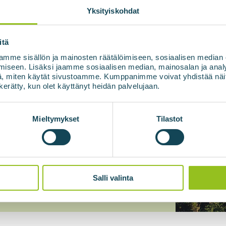
Yksityiskohdat
itä
mme sisällön ja mainosten räätälöimiseen, sosiaalisen median
iseen. Lisäksi jaamme sosiaalisen median, mainosalan ja analy
, miten käytät sivustoamme. Kumppanimme voivat yhdistää näitä t
n kerätty, kun olet käyttänyt heidän palvelujaan.
aisen tietojeni käytön.
*
Mieltymykset
Tilastot
Salli valinta