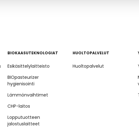
BIOKAASUTEKNOLOGIAT
HUOLTOPALVELUT
s
Esikäsittelylaitteisto
Huoltopalvelut
BIOpasteurizer
hygienisointi
Lämmönvaihtimet
CHP-laitos
Lopputuotteen
jalostuslaitteet