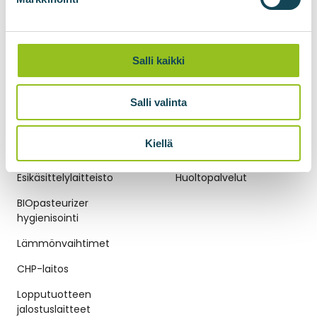
kaasunsiirtokontit
Kaasun paineistus
Biometaanin nesteytys
Salli kaikki
BIOliquefier hiilidioksidin
nesteytys
Salli valinta
Kiellä
BIOKAASUTEKNOLOGIAT
HUOLTOPALVELUT
Esikäsittelylaitteisto
Huoltopalvelut
BIOpasteurizer
hygienisointi
Lämmönvaihtimet
CHP-laitos
Lopputuotteen
jalostuslaitteet