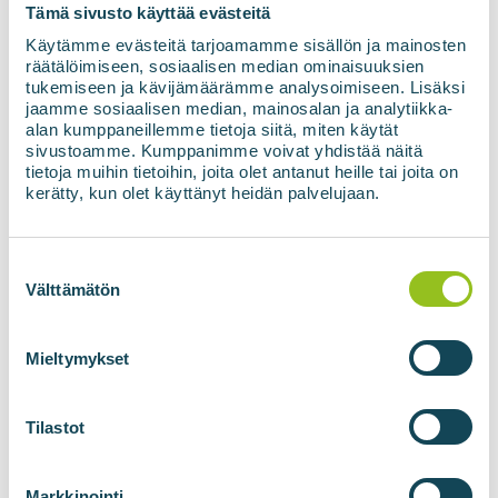
Tämä sivusto käyttää evästeitä
Käytämme evästeitä tarjoamamme sisällön ja mainosten
räätälöimiseen, sosiaalisen median ominaisuuksien
Tilaa uutiskirje
tukemiseen ja kävijämäärämme analysoimiseen. Lisäksi
jaamme sosiaalisen median, mainosalan ja analytiikka-
alan kumppaneillemme tietoja siitä, miten käytät
sivustoamme. Kumppanimme voivat yhdistää näitä
tietoja muihin tietoihin, joita olet antanut heille tai joita on
kerätty, kun olet käyttänyt heidän palvelujaan.
Suostumuksen
valinta
Välttämätön
BIOKAASULAITOKSET
BIOMETAANITEKNOLOGIAT
Mieltymykset
Biokaasulaitokset
BIOupgrade
kaasunjalostus
BIOadapter
Tilastot
verkkoliitoskontti
BIOlogistic
Markkinointi