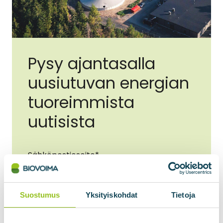
Pysy ajantasalla
uusiutuvan energian
tuoreimmista
uutisista
Sähköpostiosoite
*
Suostumus
Yksityiskohdat
Tietoja
Suostumus
*
Hyväksyn tietosuojaselosteen mukaisen
tietojeni käytön.
*