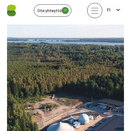
FI
Ota yhteyttä
EN
LV
LT
EE
SV
NO