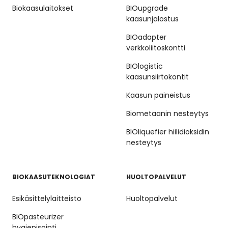
Biokaasulaitokset
BIOupgrade
kaasunjalostus
BIOadapter
verkkoliitoskontti
BIOlogistic
kaasunsiirtokontit
Kaasun paineistus
Biometaanin nesteytys
BIOliquefier hiilidioksidin
nesteytys
BIOKAASUTEKNOLOGIAT
HUOLTOPALVELUT
Esikäsittelylaitteisto
Huoltopalvelut
BIOpasteurizer
hygienisointi