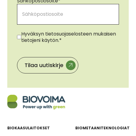
Sähköpostiosoite
*
Suostumus
*
Hyväksyn tietosuojaselosteen mukaisen
tietojeni käytön.
*
BIOKAASULAITOKSET
BIOMETAANITEKNOLOGIAT