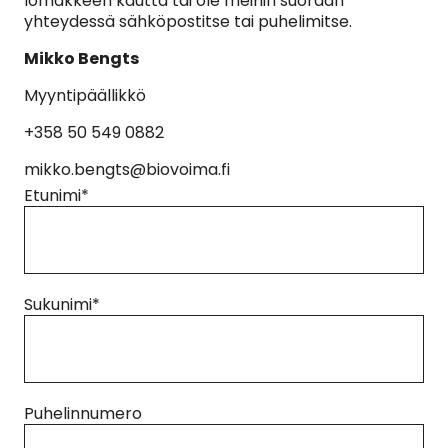
lomakkeen kautta tai ole meihin suoraan
yhteydessä sähköpostitse tai puhelimitse.
Mikko Bengts
Myyntipäällikkö
+358 50 549 0882
mikko.bengts@biovoima.fi
Etunimi
*
Sukunimi
*
Puhelinnumero