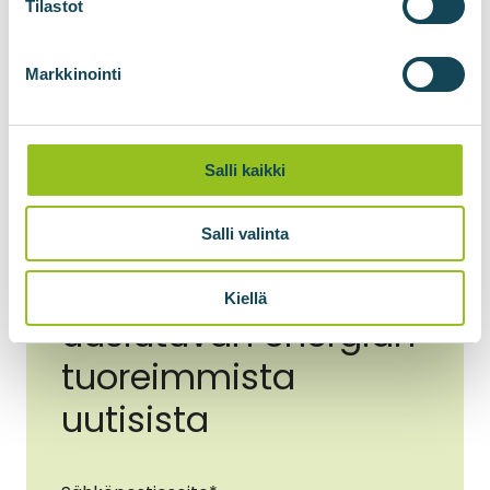
Tilastot
Markkinointi
Salli kaikki
Salli valinta
Pysy ajantasalla
Kiellä
uusiutuvan energian
tuoreimmista
uutisista