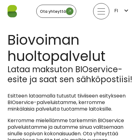
FI
Ota yhteyttä
EN
LV
LT
Biovoiman
EE
SV
NO
huoltopalvelut
Lataa maksuton BIOservice-
esite ja saat sen sähköpostiisi!
Esitteen lataamalla tutustut tiiviiseen esitykseen
BIOservice-palveluistamme, kerromme
minkälaisia palveluita tuotamme laitoksille.
Kerromme mielellämme tarkemmin BIOservice
palveluistamme ja autamme sinua valitsemaan
sinulle sopivan kokonaisuuden. Ota yhteyttää